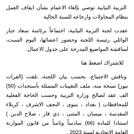
التربية النيابية توصي بإلغاء الاعمام بشأن ايقاف العمل
الاخبار الاقتصادية
بنظام المحاولات وارجاعه للسنة الحالية
الاخبار الرياضية
عقدت لجنة التربية النيابية، اجتماعاً برئاسة سعاد جبار
المدارس
الوائلي رئيسة اللجنة وحضور اعضائها، اليوم السبت،
لمناقشة المواضيع المدرجة على جدول الاعمال.
اخبار وقرارات وزارة التربية
للاشتراك اضغط هنا
نتائج الامتحانات
وناقش الاجتماع، بحسب بيان اللجنة، تلقت {الفرات
المرحلة الابتدائية
نيوز} نسخة منه، ملف التعيينات المتمثلة بأستحداث (50)
المرحلة المتوسطة
الف عقد لصالح وزارة التربية وحسب الحاجة الفعلية
للمحافظات ( بغداد ، نينوى ، النجف الاشرف ، كربلاء
المرحلة الاعدادية
المقدسة ، ميسان ، المثنى ، ذي قار ، صلاح الدين )
اسئلة وزارية
استنادا للمادة (66) سادساً وثامناً من قانون الموازنة
العامة الاتحادية لسنة 2023 .