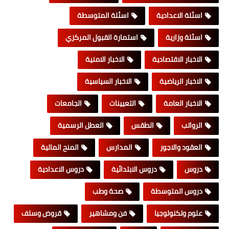
اسئلة الاعدادية
اسئلة المتوسطة
اسئلة وزارية
استمارة القبول المركزي
الاخبار الاقتصادية
الاخبار الامنية
الاخبار الرياضية
الاخبار السياسية
الاخبار العامة
التعيينات
الجامعات
الرواتب
الطقس
العطل الرسمية
العقود والاجور
المدارس
المنح المالية
دروس
دروس الابتدائية
دروس الاعدادية
دروس المتوسطة
صحة وطب
علوم وتكنولوجيا
فن ومشاهير
قروض وسلف