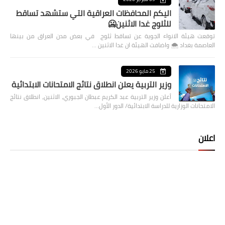
اليكم المحافظات العراقية التي ستشهد تساقط
للثلوج غدا الاثنين🥶
توقعت هيئة الانواء الجوية عن تساقط ثلوج في بعض مدن العراق من بينها
العاصمة بغداد ⁦🌨️⁩ واضافت الهيئة ان غدا الاثنين …
25 مايو 2026
وزير التربية يعلن انطلاق نتائج الامتحانات الابتدائية
أعلن وزير التربية عبد الكريم عبطان الجبوري، الاثنين، انطلاق نتائج
الامتحانات الوزارية للدراسة الابتدائية/ الدور الأول…
اعلان