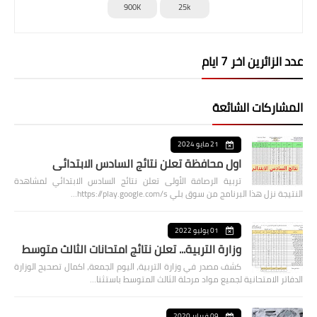
900K
25k
عدد الزائرين اخر 7 ايام
المشاركات الشائعة
21 مايو 2024
اول محافظة تعلن نتائج السادس الابتدائي
تربية الرصافة الأولى تعلن نتائج السادس الابتدائي لمشاهدة
النتيجة نزل هذا البرنامج من سوق بلي https://play.google.com/s…
01 يوليو 2022
وزارة التربية... تعلن نتائج امتحانات الثالث متوسط
كشف مصدر في وزارة التربية، اليوم الجمعة، اكمال تصحيح الوزارة
الدفاتر الامتحانية لجميع مواد مرحلة الثالث المتوسط باستثنا…
09 فبراير 2020