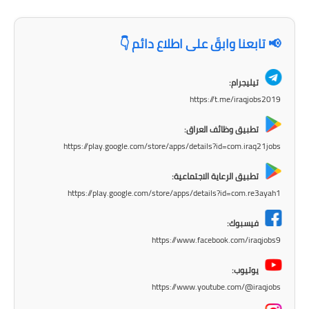
المرحلة الاعدادية
📢 تابعنا وابقَ على اطلاع دائم 👇
ملازم دراسية
المرحلة الابتدائية
تيليجرام:
https://t.me/iraqjobs2019
المرحلة المتوسطة
تطبيق وظائف العراق:
المرحلة الاعدادية
https://play.google.com/store/apps/details?id=com.iraq21jobs
دروس
تطبيق الرعاية الاجتماعية:
https://play.google.com/store/apps/details?id=com.re3ayah1
المرحلة الابتدائية
فيسبوك:
المرحلة المتوسطة
https://www.facebook.com/iraqjobs9
المرحلة الاعدادية
يوتيوب:
https://www.youtube.com/@iraqjobs
مواضيع انشاء