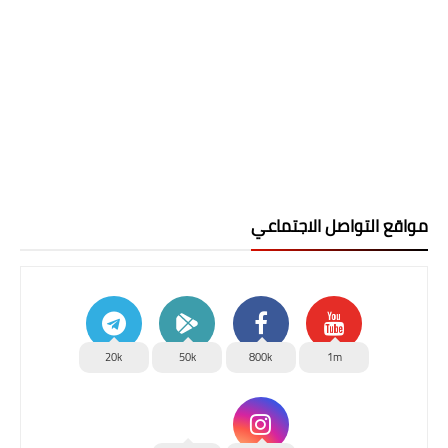
مواقع التواصل الاجتماعي
20k
50k
800k
1m