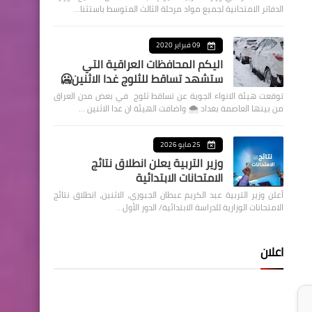
الدفاتر الامتحانية لجميع مواد مرحلة الثالث المتوسط باستثنا…
09 فبراير 2020
اليكم المحافظات العراقية التي
ستشهد تساقط للثلوج غدا الاثنين🥶
توقعت هيئة الانواء الجوية عن تساقط ثلوج في بعض مدن العراق
من بينها العاصمة بغداد ⁦🌨️⁩ واضافت الهيئة ان غدا الاثنين …
25 مايو 2026
وزير التربية يعلن انطلاق نتائج
الامتحانات الابتدائية
أعلن وزير التربية عبد الكريم عبطان الجبوري، الاثنين، انطلاق نتائج
الامتحانات الوزارية للدراسة الابتدائية/ الدور الأول…
اعلان