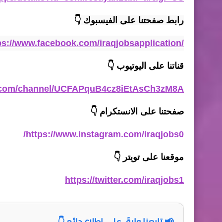
رابط صفحتنا على الفيسبوك
👇
ps://www.facebook.com/iraqjobsapplication/
قناتنا على اليوتيوب
👇
e.com/channel/UCFAPquB4cz8iEtAsCh3zM8A
صفحتنا على الانستكرام
👇
https://www.instagram.com/iraqjobs0/
موقعنا على تويتر
👇
https://twitter.com/iraqjobs1
📢 تابعنا وابقَ على اطلاع دائم 👇