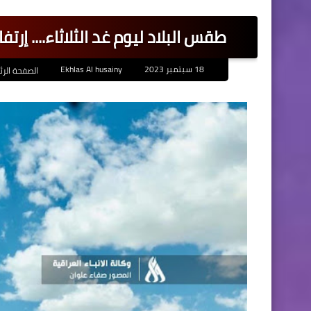
طقس البلاد ليوم غد الثلاثاء.... إر
18 سبتمبر 2023
Ekhlas Al husainy
الصفحة الرئ