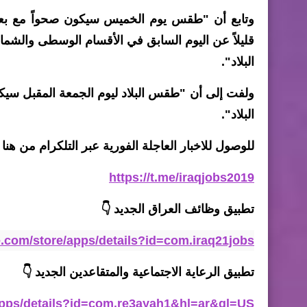
وتابع أن "طقس يوم الخميس سيكون صحواً مع بعض 
قليلاً عن اليوم السابق في الأقسام الوسطى والشم
البلاد".
ولفت إلى أن "طقس البلاد ليوم الجمعة المقبل سيك
البلاد".
للوصول للاخبار العاجلة الفورية عبر التلكرام من هنا 
https://t.me/iraqjobs2019
تطبيق وظائف العراق الجديد
👇
le.com/store/apps/details?id=com.iraq21jobs
تطبيق الرعاية الاجتماعية والمتقاعدين الجديد 👇
/apps/details?id=com.re3ayah1&hl=ar&gl=US