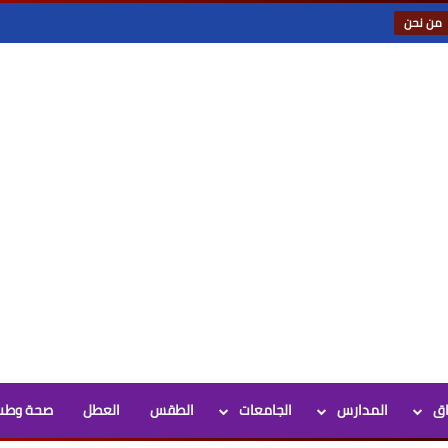
من نحن
اق
المدارس
الجامعات
الطقس
العطل
صحة وطب