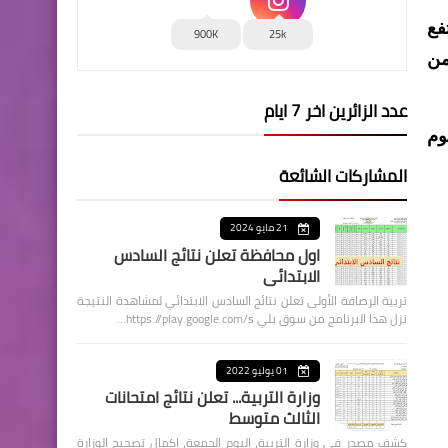
فع
900K
25k
من
عدد الزائرين اخر 7 ايام
وم
المشاركات الشائعة
21 مايو 2024
اول محافظة تعلن نتائج السادس
الابتدائي
تربية الرصافة الأولى تعلن نتائج السادس الابتدائي لمشاهدة النتيجة
نزل هذا البرنامج من سوق بلي https://play.google.com/s…
01 يوليو 2022
وزارة التربية... تعلن نتائج امتحانات
الثالث متوسط
كشف مصدر في وزارة التربية، اليوم الجمعة، اكمال تصحيح الوزارة