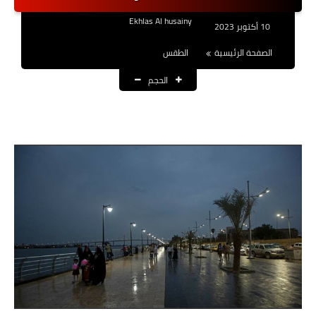
نتائج التعيينات
Ekhlas Al husainy
10 أكتوبر 2023
العقود والاجور اليومية
الصفحة الرئيسية
الطقس
الحجم
الرواتب والقروض
الرواتب
القروض والسلف
المنح المالية
قطع الاراضي
اخبار العراق
الاخبار السياسية
الاخبار الامنية