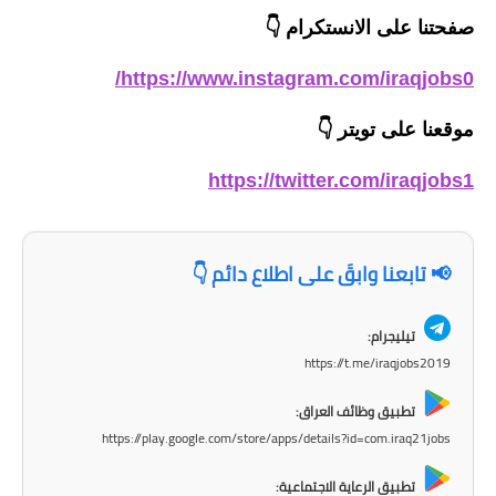
المرحلة الابتدائية
صفحتنا على الانستكرام
👇
المرحلة المتوسطة
https://www.instagram.com/iraqjobs0/
المرحلة الاعدادية
موقعنا على تويتر
👇
الجامعات
https://twitter.com/iraqjobs1
اخبار وقرارات وزارة التعليم
العالي
📢 تابعنا وابقَ على اطلاع دائم 👇
استمارة القبول المركزي
تيليجرام:
نتائج القبول المركزي
https://t.me/iraqjobs2019
الطقس
تطبيق وظائف العراق:
https://play.google.com/store/apps/details?id=com.iraq21jobs
العطل
تطبيق الرعاية الاجتماعية: