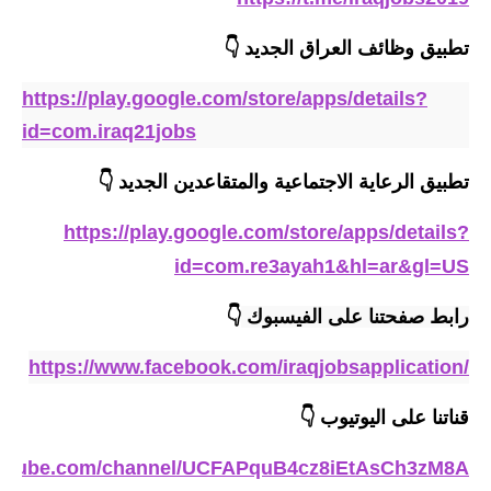
المرحلة الاعدادية
تطبيق وظائف العراق الجديد
👇
ملازم دراسية
https://play.google.com/store/apps/details?
المرحلة الابتدائية
id=com.iraq21jobs
المرحلة المتوسطة
تطبيق الرعاية الاجتماعية والمتقاعدين الجديد 👇
المرحلة الاعدادية
https://play.google.com/store/apps/details?
دروس
id=com.re3ayah1&hl=ar&gl=US
المرحلة الابتدائية
رابط صفحتنا على الفيسبوك
👇
المرحلة المتوسطة
https://www.facebook.com/iraqjobsapplication/
المرحلة الاعدادية
قناتنا على اليوتيوب
👇
مواضيع انشاء
outube.com/channel/UCFAPquB4cz8iEtAsCh3zM8A