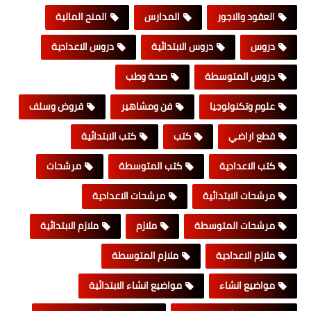
العقود والاجور
المدارس
المنح المالية
دروس
دروس الابتدائية
دروس الاعدادية
دروس المتوسطة
صحة وطب
علوم وتكنولوجيا
فن ومشاهير
قروض وسلف
قطع اراضي
كتب
كتب الابتدائية
كتب الاعدادية
كتب المتوسطة
مرشحات
مرشحات الابتدائية
مرشحات الاعدادية
مرشحات المتوسطة
ملازم
ملازم الابتدائية
ملازم الاعدادية
ملازم المتوسطة
مواضيع انشاء
مواضيع انشاء الابتدائية