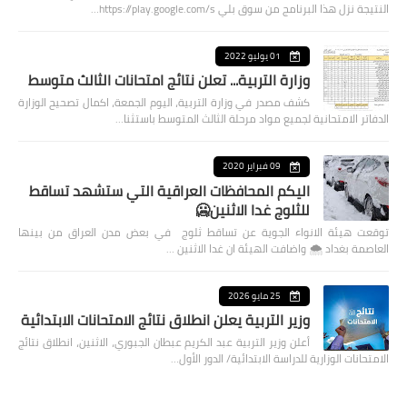
النتيجة نزل هذا البرنامج من سوق بلي https://play.google.com/s…
01 يوليو 2022
وزارة التربية... تعلن نتائج امتحانات الثالث متوسط
كشف مصدر في وزارة التربية، اليوم الجمعة، اكمال تصحيح الوزارة
الدفاتر الامتحانية لجميع مواد مرحلة الثالث المتوسط باستثنا…
09 فبراير 2020
اليكم المحافظات العراقية التي ستشهد تساقط
للثلوج غدا الاثنين🥶
توقعت هيئة الانواء الجوية عن تساقط ثلوج في بعض مدن العراق من بينها
العاصمة بغداد ⁦🌨️⁩ واضافت الهيئة ان غدا الاثنين …
25 مايو 2026
وزير التربية يعلن انطلاق نتائج الامتحانات الابتدائية
أعلن وزير التربية عبد الكريم عبطان الجبوري، الاثنين، انطلاق نتائج
الامتحانات الوزارية للدراسة الابتدائية/ الدور الأول…