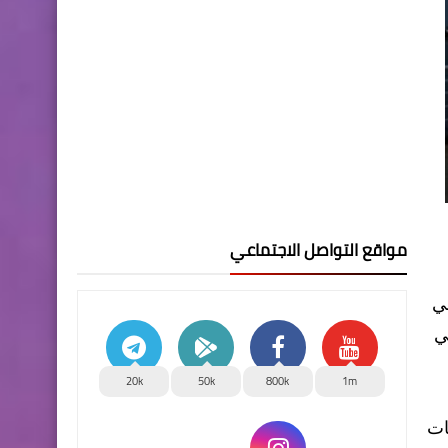
مواقع التواصل الاجتماعي
ي
ي
20k
50k
800k
1m
ات