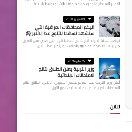
الدفاتر الامتحانية لجميع مواد مرحلة الثالث المتوسط باستثنا…
09 فبراير 2020
اليكم المحافظات العراقية التي
ستشهد تساقط للثلوج غدا الاثنين🥶
توقعت هيئة الانواء الجوية عن تساقط ثلوج في بعض مدن العراق
من بينها العاصمة بغداد ⁦🌨️⁩ واضافت الهيئة ان غدا الاثنين …
25 مايو 2026
وزير التربية يعلن انطلاق نتائج
الامتحانات الابتدائية
أعلن وزير التربية عبد الكريم عبطان الجبوري، الاثنين، انطلاق نتائج
الامتحانات الوزارية للدراسة الابتدائية/ الدور الأول…
اعلان