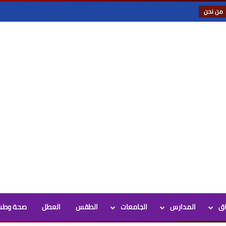
من نحن
اق
المدارس
الجامعات
الطقس
العطل
صحة وطب