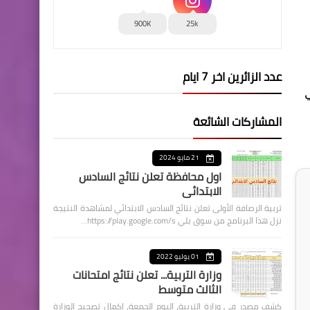
900K
25k
عدد الزائرين اخر 7 ايام
ي
المشاركات الشائعة
21 مايو 2024
اول محافظة تعلن نتائج السادس
الابتدائي
تربية الرصافة الأولى تعلن نتائج السادس الابتدائي لمشاهدة النتيجة
نزل هذا البرنامج من سوق بلي https://play.google.com/s…
01 يوليو 2022
وزارة التربية... تعلن نتائج امتحانات
الثالث متوسط
كشف مصدر في وزارة التربية، اليوم الجمعة، اكمال تصحيح الوزارة