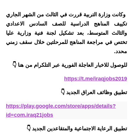
المرحلة الاعدادية
وكانت وزارة التربية قررت في الثالث من الشهر الجاري
ملازم دراسية
تكييف المناهج الدراسية للصف السادس الاعدادي
المرحلة الابتدائية
والثالث المتوسط، بعد تشكيل لجنة فنية وزارية عليا
تختص في مراجعة المناهج للمرحلتين خلال سقف زمني
المرحلة المتوسطة
محدد.
المرحلة الاعدادية
للوصول للاخبار العاجلة الفورية عبر التلكرام من هنا 👇
دروس
https://t.me/iraqjobs2019
المرحلة الابتدائية
تطبيق وظائف العراق الجديد
👇
المرحلة المتوسطة
https://play.google.com/store/apps/details?
المرحلة الاعدادية
id=com.iraq21jobs
مواضيع انشاء
تطبيق الرعاية الاجتماعية والمتقاعدين الجديد 👇