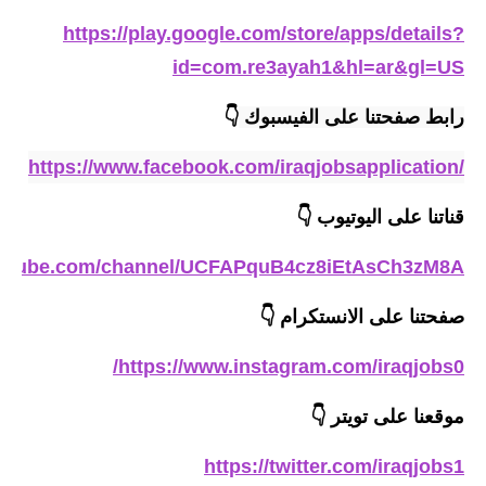
المرحلة الابتدائية
https://play.google.com/store/apps/details?
id=com.re3ayah1&hl=ar&gl=US
المرحلة المتوسطة
رابط صفحتنا على الفيسبوك
👇
المرحلة الاعدادية
https://www.facebook.com/iraqjobsapplication/
الجامعات
قناتنا على اليوتيوب
👇
اخبار وقرارات وزارة التعليم
العالي
outube.com/channel/UCFAPquB4cz8iEtAsCh3zM8A
استمارة القبول المركزي
صفحتنا على الانستكرام
👇
نتائج القبول المركزي
https://www.instagram.com/iraqjobs0/
الطقس
موقعنا على تويتر
👇
العطل
https://twitter.com/iraqjobs1