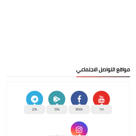
مواقع التواصل الاجتماعي
20k
50k
800k
1m