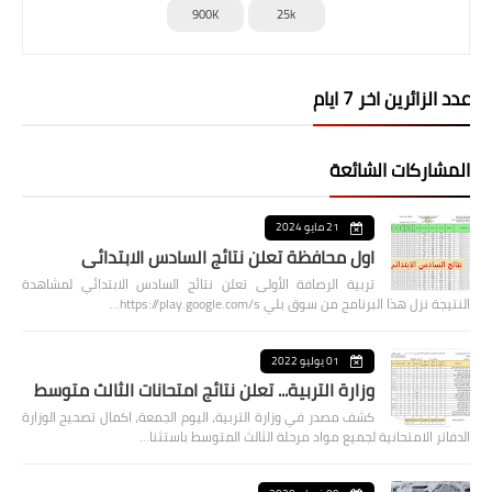
900K
25k
عدد الزائرين اخر 7 ايام
المشاركات الشائعة
21 مايو 2024
اول محافظة تعلن نتائج السادس الابتدائي
تربية الرصافة الأولى تعلن نتائج السادس الابتدائي لمشاهدة
النتيجة نزل هذا البرنامج من سوق بلي https://play.google.com/s…
01 يوليو 2022
وزارة التربية... تعلن نتائج امتحانات الثالث متوسط
كشف مصدر في وزارة التربية، اليوم الجمعة، اكمال تصحيح الوزارة
الدفاتر الامتحانية لجميع مواد مرحلة الثالث المتوسط باستثنا…