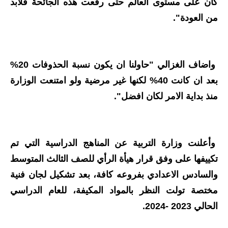
المرحلة الابتدائية
كان على مستوى العالم حتى رفعت هذه الجائحة فلابد
من العودة".
المرحلة المتوسطة
المرحلة الاعدادية
واضاف الغزالي "حاولنا ان يكون نسبة الحذوفات 20%
مرشحات
بعد ان كانت 40% لكنها غير مرضية ولو امتنعت الوزارة
المرحلة الابتدائية
منذ بداية الامر لكان افضل".
المرحلة المتوسطة
المرحلة الاعدادية
وأعلنت وزارة التربية عن المناهج الدراسية التي تم
تكييفها على وفق قرار هيأة الرأي للصف الثالث المتوسط
كتب مدرسية
والسادس الاعدادي بفروعه كافة، بعد تشكيل لجان فنية
المرحلة الابتدائية
مختصة تولت النظر بالمواد المكيفة، للعام الدراسي
الحالي 2023 -2024.
المرحلة المتوسطة