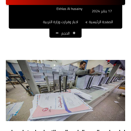
نتائج التعيينات
Ekhlas Al husainy
17 يناير 2024
العقود والاجور اليومية
الصفحة الرئيسية
اخبار وقرارت وزارة التربية
الحجم
الرواتب والقروض
الرواتب
القروض والسلف
المنح المالية
قطع الاراضي
اخبار العراق
الاخبار السياسية
الاخبار الامنية