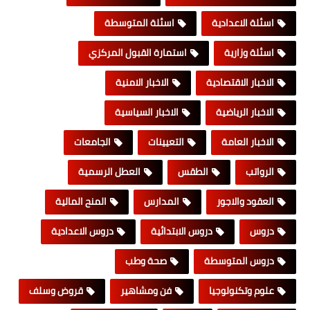
اسئلة الاعدادية
اسئلة المتوسطة
اسئلة وزارية
استمارة القبول المركزي
الاخبار الاقتصادية
الاخبار الامنية
الاخبار الرياضية
الاخبار السياسية
الاخبار العامة
التعيينات
الجامعات
الرواتب
الطقس
العطل الرسمية
العقود والاجور
المدارس
المنح المالية
دروس
دروس الابتدائية
دروس الاعدادية
دروس المتوسطة
صحة وطب
علوم وتكنولوجيا
فن ومشاهير
قروض وسلف