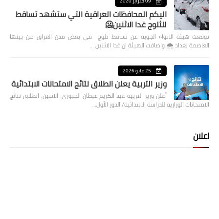
09 فبراير 2020
اليكم المحافظات العراقية التي ستشهد تساقط
للثلوج غدا الاثنين🥶
توقعت هيئة الانواء الجوية عن تساقط ثلوج في بعض مدن العراق من بينها
العاصمة بغداد ⁦🌨️⁩ واضافت الهيئة ان غدا الاثنين …
25 مايو 2026
وزير التربية يعلن انطلاق نتائج الامتحانات الابتدائية
أعلن وزير التربية عبد الكريم عبطان الجبوري، الاثنين، انطلاق نتائج
الامتحانات الوزارية للدراسة الابتدائية/ الدور الأول…
اعلان