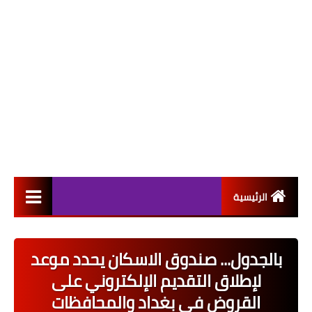
الرئيسية
التعيينات
بالجدول... صندوق الاسكان يحدد موعد
اخبار القطاع العام
لإطلاق التقديم الإلكتروني على
اخبار القطاع الخاص
القروض في بغداد والمحافظات