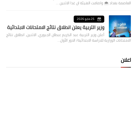
العاصمة بغداد ⁦🌨️⁩ واضافت الهيئة ان غدا الاثنين …
25 مايو 2026
وزير التربية يعلن انطلاق نتائج الامتحانات الابتدائية
أعلن وزير التربية عبد الكريم عبطان الجبوري، الاثنين، انطلاق نتائج
الامتحانات الوزارية للدراسة الابتدائية/ الدور الأول…
اعلان