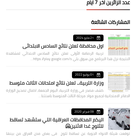
عدد الزائرين اخر 7 ايام
المشاركات الشائعة
21 مايو 2024
اول محافظة تعلن نتائج السادس الابتدائي
تربية الرصافة الأولى تعلن نتائج السادس الابتدائي لمشاهدة
النتيجة نزل هذا البرنامج من سوق بلي https://play.google.com/s…
01 يوليو 2022
وزارة التربية... تعلن نتائج امتحانات الثالث متوسط
كشف مصدر في وزارة التربية، اليوم الجمعة، اكمال تصحيح الوزارة
الدفاتر الامتحانية لجميع مواد مرحلة الثالث المتوسط باستثنا…
09 فبراير 2020
اليكم المحافظات العراقية التي ستشهد تساقط
للثلوج غدا الاثنين🥶
توقعت هيئة الانواء الجوية عن تساقط ثلوج في بعض مدن العراق من بينها