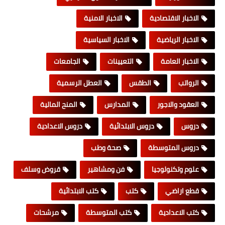
الاخبار الاقتصادية
الاخبار الامنية
الاخبار الرياضية
الاخبار السياسية
الاخبار العامة
التعيينات
الجامعات
الرواتب
الطقس
العطل الرسمية
العقود والاجور
المدارس
المنح المالية
دروس
دروس الابتدائية
دروس الاعدادية
دروس المتوسطة
صحة وطب
علوم وتكنولوجيا
فن ومشاهير
قروض وسلف
قطع اراضي
كتب
كتب الابتدائية
كتب الاعدادية
كتب المتوسطة
مرشحات