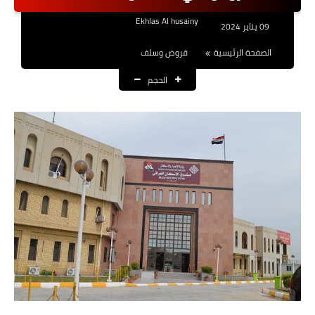
نتائج التعيينات
Ekhlas Al husainy
09 يناير 2024
العقود والاجور اليومية
الصفحة الرئيسية
قروض وسلف
الحجم
الرواتب والقروض
الرواتب
القروض والسلف
المنح المالية
قطع الاراضي
اخبار العراق
الاخبار السياسية
الاخبار الامنية