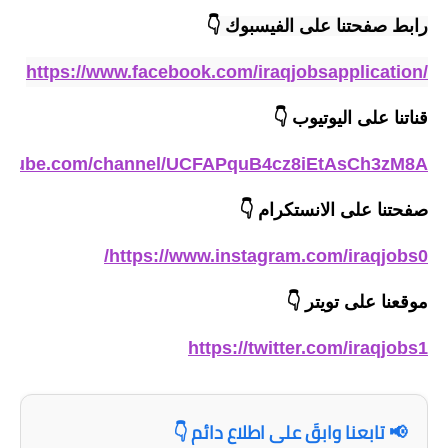
المرحلة الاعدادية
رابط صفحتنا على الفيسبوك
👇
ملازم دراسية
https://www.facebook.com/iraqjobsapplication/
المرحلة الابتدائية
قناتنا على اليوتيوب
👇
المرحلة المتوسطة
outube.com/channel/UCFAPquB4cz8iEtAsCh3zM8A
المرحلة الاعدادية
صفحتنا على الانستكرام
👇
دروس
https://www.instagram.com/iraqjobs0/
المرحلة الابتدائية
موقعنا على تويتر
👇
المرحلة المتوسطة
https://twitter.com/iraqjobs1
المرحلة الاعدادية
مواضيع انشاء
📢 تابعنا وابقَ على اطلاع دائم 👇