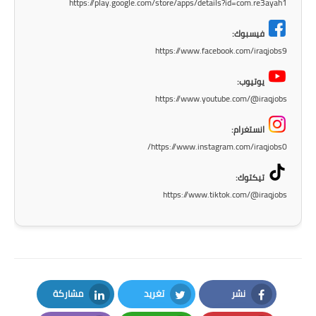
https://play.google.com/store/apps/details?id=com.re3ayah1
فيسبوك:
https://www.facebook.com/iraqjobs9
يوتيوب:
https://www.youtube.com/@iraqjobs
انستغرام:
https://www.instagram.com/iraqjobs0/
تيكتوك:
https://www.tiktok.com/@iraqjobs
نشر
تغريد
مشاركة
LinkedIn
Twitter
Facebook