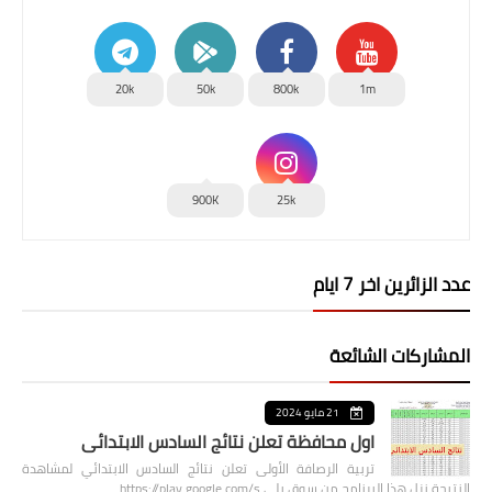
20k
50k
800k
1m
900K
25k
عدد الزائرين اخر 7 ايام
المشاركات الشائعة
21 مايو 2024
اول محافظة تعلن نتائج السادس الابتدائي
تربية الرصافة الأولى تعلن نتائج السادس الابتدائي لمشاهدة
النتيجة نزل هذا البرنامج من سوق بلي https://play.google.com/s…