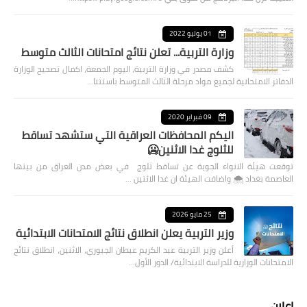
01 يوليو 2022
وزارة التربية... تعلن نتائج امتحانات الثالث متوسط
كشف مصدر في وزارة التربية، اليوم الجمعة، اكمال تصحيح الوزارة
الدفاتر الامتحانية لجميع مواد مرحلة الثالث المتوسط باستثنا…
09 فبراير 2020
اليكم المحافظات العراقية التي ستشهد تساقط
للثلوج غدا الاثنين🥶
توقعت هيئة الانواء الجوية عن تساقط ثلوج في بعض مدن العراق من بينها
العاصمة بغداد ⁦🌨️⁩ واضافت الهيئة ان غدا الاثنين …
25 مايو 2026
وزير التربية يعلن انطلاق نتائج الامتحانات الابتدائية
أعلن وزير التربية عبد الكريم عبطان الجبوري، الاثنين، انطلاق نتائج
الامتحانات الوزارية للدراسة الابتدائية/ الدور الأول…
اعلان