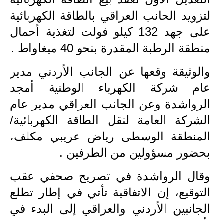
لتزويد الجانب العراقي بالطاقة الكهربائية
الاخبار الاقتصادية
على جهد 132 كيلو فولت لتغذية أحمال
الاخبار الرياضية
منطقة الرطبة المقدرة بنحو 40 ميغاواط .
المدارس
والوثيقة وقعها عن الجانب الأردني مدير
اخبار وقرارات وزارة التربية
عام شركة الكهرباء الوطنية أمجد
الرواشدة وعن الجانب العراقي مدير عام
نتائج الامتحانات
الشركة العامة لنقل الطاقة الكهربائية/
المرحلة الابتدائية
المنطقة الوسطى رياض عريبي مكلف،
بحضور مسؤولين من الطرفين .
المرحلة المتوسطة
وقال الرواشدة في تصريح صحفي عقب
المرحلة الاعدادية
التوقيع، إن الاتفاقية تأتي في إطار تطلع
اسئلة وزارية
الجانبين الأردني والعراقي إلى البدء في