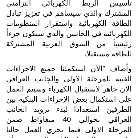
المرحلة الابتدائية
تأسيس الربط الكهربائي التزامني
المشترك والذي سيساهم في تعزيز تبادل
المرحلة المتوسطة
الطاقة الكهربائية واستقرار المنظومات
المرحلة الاعدادية
الكهربائية في الجانبين والذي سيكون جزءاً
مرشحات
رئيسياً من السوق العربية المشتركة
للطاقة مستقبلا.
المرحلة الابتدائية
وأضاف "الآن استكملنا جميع الاجراءات
المرحلة المتوسطة
الفنية للمرحلة الاولى والجانب العراقي
المرحلة الاعدادية
الان جاهز لاستقبال الكهرباء وسيتم العمل
على استكمال بعض الإجراءات البنكية بين
كتب مدرسية
الطرفين استعدادا لبدء تزويد الجانب
المرحلة الابتدائية
العراقي بحوالي 40 ميغاواط ضمن
المرحلة المتوسطة
المرحلة الاولى فيما يجري العمل حاليا