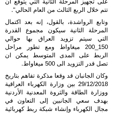
على تجهيز المرحلة الثانية التي يتوقع أن
المرحلة الاعدادية
تتم خلال الربع الثالث من العام الحالي".
ملازم دراسية
وتابع الرواشدة، بالقول، إنه بعد اكتمال
المرحلة الابتدائية
المرحلة الثانية سيكون مجموع القدرة
التي سيتم تزويد العراق بها حوالي
المرحلة المتوسطة
150_200 ميغاواط ومع تطور مراحل
المرحلة الاعدادية
الربط على المدى المتوسط يمكن ان
دروس
تصل قدر التزويد الى 500 ميغاواط.
المرحلة الابتدائية
وكان الجانبان قد وقعا مذكرة تفاهم بتاريخ
29/12/2018 بين وزارة الكهرباء العراقية
المرحلة المتوسطة
ووزارة الطاقة والثروة المعدنية الأردنية
المرحلة الاعدادية
بهدف سعي الجانبين إلى التعاون في
مواضيع انشاء
مجال الكهرباء وإنشاء شبكة ربط كهربائية