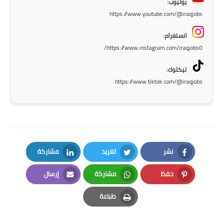
يوتيوب:
المرحلة الابتدائية
https://www.youtube.com/@iraqjobs
المرحلة المتوسطة
انستغرام:
https://www.instagram.com/iraqjobs0/
المرحلة الاعدادية
تيكتوك:
https://www.tiktok.com/@iraqjobs
الجامعات
اخبار وقرارات وزارة التعليم
العالي
استمارة القبول المركزي
نشر
تغريد
مشاركة
نتائج القبول المركزي
LinkedIn
Twitter
Facebook
حفظ
مشاركة
إرسال
الطقس
Email
Whatsapp
Pinterest
طباعة
العطل
Print