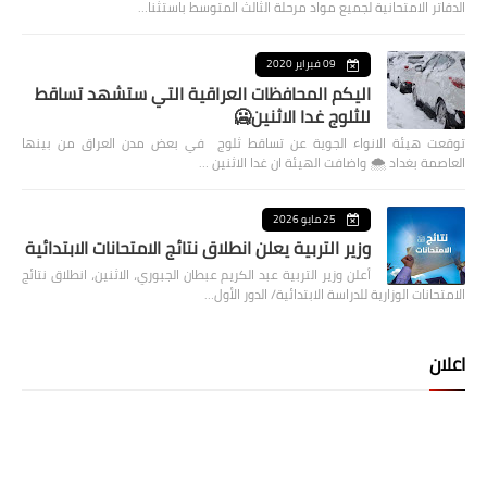
الدفاتر الامتحانية لجميع مواد مرحلة الثالث المتوسط باستثنا…
09 فبراير 2020
اليكم المحافظات العراقية التي ستشهد تساقط
للثلوج غدا الاثنين🥶
توقعت هيئة الانواء الجوية عن تساقط ثلوج في بعض مدن العراق من بينها
العاصمة بغداد ⁦🌨️⁩ واضافت الهيئة ان غدا الاثنين …
25 مايو 2026
وزير التربية يعلن انطلاق نتائج الامتحانات الابتدائية
أعلن وزير التربية عبد الكريم عبطان الجبوري، الاثنين، انطلاق نتائج
الامتحانات الوزارية للدراسة الابتدائية/ الدور الأول…
اعلان