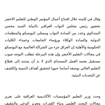
الاخبار الاقتصادية
الاخبار الرياضية
وقال في كلمته خلال افتتاح أعمال المؤتمر الوطني للتعليم الاخضر
بحضور رئيس مجلس النواب العراقي بالنيابة السيد محسن
المدارس
المندلاوي وعدد من السادة النواب وممثلي اليونسكو والمنظمات
اخبار وقرارات وزارة التربية
الدولية والسادة الوكلاء ورؤساء الجامعات وعمداء الكليات
الحكومية والأهلية إن العراق جزء من الشراكة العالمية مع اليونسكو
نتائج الامتحانات
في مجالات التعليم الأخضر وإن هذه المرحلة تتطلب التوجه صوب
مستقبل يعتمد العمل المستدام الذي لا بد أن يستند إلى قطاع
المرحلة الابتدائية
التعليم العالي بوصفه أساسا حيويا لتحقيق أهداف التنمية والكشف
المرحلة المتوسطة
عن التحديات البيئية.
المرحلة الاعدادية
اسئلة وزارية
وحث وزير التعليم المؤسسات الأكاديمية العراقية على تعزيز
مجالات البحث العلمي وبناء القدرات وتعزيز الوعي والتثقيف