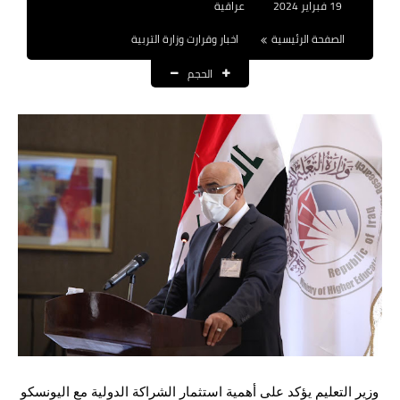
19 فبراير 2024
عراقية
نتائج التعيينات
الصفحة الرئيسية
اخبار وقرارت وزارة التربية
العقود والاجور اليومية
الحجم
الرواتب والقروض
الرواتب
القروض والسلف
المنح المالية
قطع الاراضي
اخبار العراق
الاخبار السياسية
الاخبار الامنية
وزير التعليم يؤكد على أهمية استثمار الشراكة الدولية مع اليونسكو