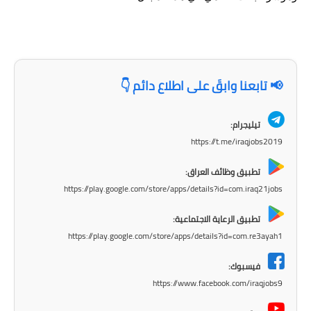
المرحلة الاعدادية
ملازم دراسية
المرحلة الابتدائية
📢 تابعنا وابقَ على اطلاع دائم 👇
المرحلة المتوسطة
تيليجرام:
المرحلة الاعدادية
https://t.me/iraqjobs2019
دروس
تطبيق وظائف العراق:
https://play.google.com/store/apps/details?id=com.iraq21jobs
المرحلة الابتدائية
تطبيق الرعاية الاجتماعية:
المرحلة المتوسطة
https://play.google.com/store/apps/details?id=com.re3ayah1
المرحلة الاعدادية
فيسبوك:
https://www.facebook.com/iraqjobs9
مواضيع انشاء