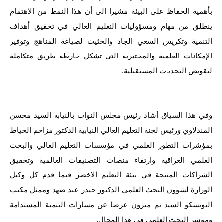
المرحلة الابتدائية
بأهمية الحفاظ على البيئة مشيرا الى أن هذا النمط من الاهتمام
المرحلة المتوسطة
ينطلق من مهام ومسؤوليات التعليم العالي في تحقيق أهداف
التنمية وتكريس السعي الجاد والحثيث لصياغة المناهج وتوفير
المرحلة الاعدادية
الإمكانات العلمية والمختبرية التي تشكل خارطة طريق متكاملة
مرشحات
لتقويض التحديات المستقبلية.
المرحلة الابتدائية
المرحلة المتوسطة
وفي هذا السياق أشاد رئيس مجلس النواب بالنيابة السيد محسن
المندلاوي ورئيس لجنة التعليم العالي النيابية الدكتور مزاحم الخياط
المرحلة الاعدادية
بمؤشرات التطور العلمي في مؤسسات التعليم العالي والبحث
كتب مدرسية
العلمي العراقية وارتقاء منصات التصنيفات العالمية وتحقيق
الشراكات المنتجة في بيئة التعليم الاخضر فيما قدم كل وكيل
المرحلة الابتدائية
الوزارة لشؤون البحث العلمي الدكتور حيدر عبد ضهد وممثل مكتب
المرحلة المتوسطة
اليونسكو السيد تم ميزون عرضا عن مسارات التنمية المستدامة
ومؤشر البحث العلمي في هذا المجال.