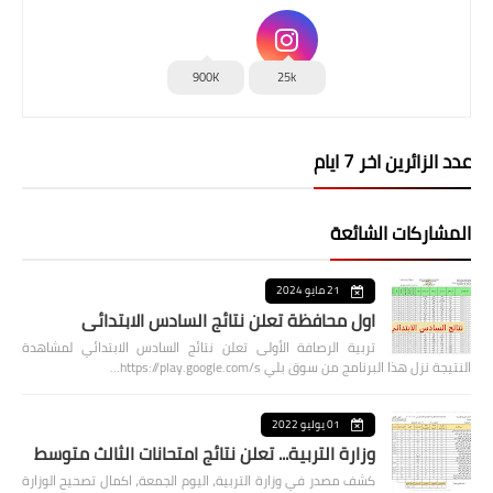
900K
25k
عدد الزائرين اخر 7 ايام
المشاركات الشائعة
21 مايو 2024
اول محافظة تعلن نتائج السادس الابتدائي
تربية الرصافة الأولى تعلن نتائج السادس الابتدائي لمشاهدة
النتيجة نزل هذا البرنامج من سوق بلي https://play.google.com/s…
01 يوليو 2022
وزارة التربية... تعلن نتائج امتحانات الثالث متوسط
كشف مصدر في وزارة التربية، اليوم الجمعة، اكمال تصحيح الوزارة