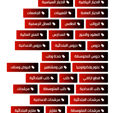
الاخبار الرياضية
الاخبار السياسية
الاخبار العامة
التعيينات
الجامعات
الرواتب
الطقس
العطل الرسمية
العقود والاجور
المدارس
المنح المالية
دروس
دروس الابتدائية
دروس الاعدادية
دروس المتوسطة
صحة وطب
علوم وتكنولوجيا
فن ومشاهير
قروض وسلف
قطع اراضي
كتب
كتب الابتدائية
كتب الاعدادية
كتب المتوسطة
مرشحات
مرشحات الابتدائية
مرشحات الاعدادية
مرشحات المتوسطة
ملازم
ملازم الابتدائية