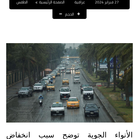
27 فبراير 2024
عراقية
الصفحة الرئيسية
الطقس
نتائج التعيينات
الحجم
العقود والاجور اليومية
الرواتب والقروض
الرواتب
القروض والسلف
المنح المالية
قطع الاراضي
اخبار العراق
الاخبار السياسية
الأنواء الجوية توضح سبب انخفاض
الاخبار الامنية