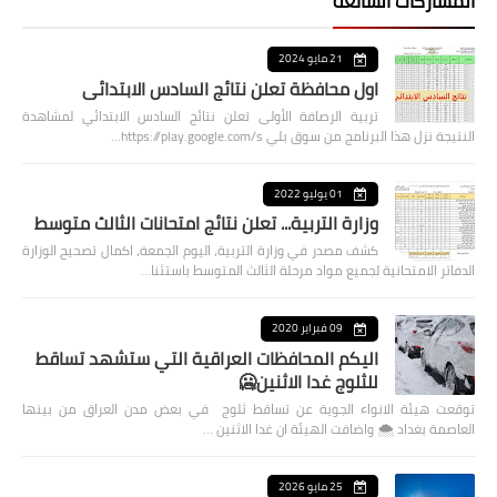
المشاركات الشائعة
21 مايو 2024
اول محافظة تعلن نتائج السادس الابتدائي
تربية الرصافة الأولى تعلن نتائج السادس الابتدائي لمشاهدة
النتيجة نزل هذا البرنامج من سوق بلي https://play.google.com/s…
01 يوليو 2022
وزارة التربية... تعلن نتائج امتحانات الثالث متوسط
كشف مصدر في وزارة التربية، اليوم الجمعة، اكمال تصحيح الوزارة
الدفاتر الامتحانية لجميع مواد مرحلة الثالث المتوسط باستثنا…
09 فبراير 2020
اليكم المحافظات العراقية التي ستشهد تساقط
للثلوج غدا الاثنين🥶
توقعت هيئة الانواء الجوية عن تساقط ثلوج في بعض مدن العراق من بينها
العاصمة بغداد ⁦🌨️⁩ واضافت الهيئة ان غدا الاثنين …
25 مايو 2026