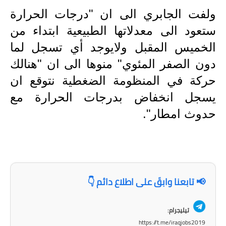
المرحلة الابتدائية
ولفت الجابري الى ان "درجات الحرارة
المرحلة المتوسطة
ستعود الى معدلاتها الطبيعية ابتداء من
الخميس المقبل ولايوجد أي تسجل لما
المرحلة الاعدادية
دون الصفر المئوي" منوها الى ان "هنالك
مرشحات
حركة في المنظومة الضغطية نتوقع ان
المرحلة الابتدائية
يسجل انخفاض بدرجات الحرارة مع
حدوث امطار".
المرحلة المتوسطة
المرحلة الاعدادية
كتب مدرسية
📢 تابعنا وابقَ على اطلاع دائم 👇
المرحلة الابتدائية
المرحلة المتوسطة
تيليجرام:
https://t.me/iraqjobs2019