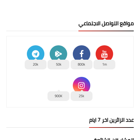
مواقع التواصل الاجتماعي
20k
50k
800k
1m
900K
25k
عدد الزائرين اخر 7 ايام