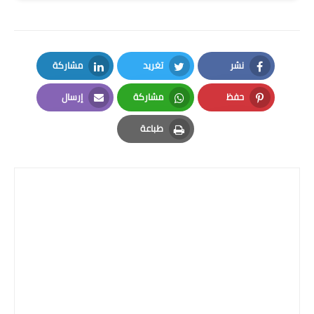
المرحلة الابتدائية
المرحلة المتوسطة
نشر
تغريد
مشاركة
المرحلة الاعدادية
LinkedIn
Twitter
Facebook
حفظ
مشاركة
إرسال
الجامعات
Email
Whatsapp
Pinterest
طباعة
اخبار وقرارات وزارة التعليم
Print
العالي
استمارة القبول المركزي
نتائج القبول المركزي
الطقس
العطل