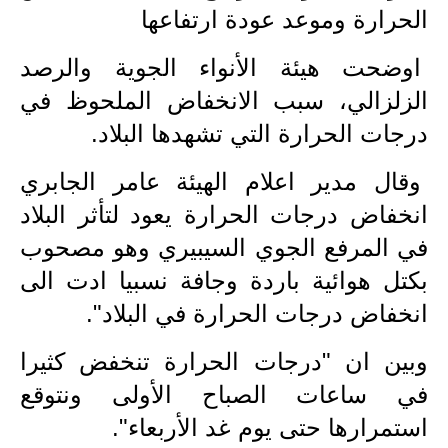
الحرارة وموعد عودة ارتفاعها
الاخبار الاقتصادية
اوضحت هيئة الأنواء الجوية والرصد
الاخبار الرياضية
الزلزالي، سبب الانخفاض الملحوظ في
المدارس
درجات الحرارة التي تشهدها البلاد.
اخبار وقرارات وزارة التربية
وقال مدير اعلام الهيئة عامر الجابري
انخفاض درجات الحرارة يعود لتأثر البلاد
نتائج الامتحانات
في المرفع الجوي السيبيري وهو مصحوب
المرحلة الابتدائية
بكتل هوائية باردة وجافة نسبيا ادت الى
المرحلة المتوسطة
انخفاض درجات الحرارة في البلاد".
المرحلة الاعدادية
وبين ان "درجات الحرارة تنخفض كثيرا
في ساعات الصباح الأولى ونتوقع
اسئلة وزارية
استمرارها حتى يوم غد الأربعاء".