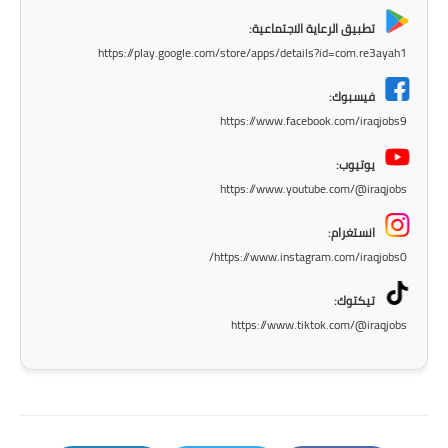
المرحلة الاعدادية
تطبيق الرعاية الاجتماعية:
https://play.google.com/store/apps/details?id=com.re3ayah1
ملازم دراسية
فيسبوك:
المرحلة الابتدائية
https://www.facebook.com/iraqjobs9
المرحلة المتوسطة
يوتيوب:
https://www.youtube.com/@iraqjobs
المرحلة الاعدادية
انستغرام:
دروس
https://www.instagram.com/iraqjobs0/
المرحلة الابتدائية
تيكتوك:
https://www.tiktok.com/@iraqjobs
المرحلة المتوسطة
المرحلة الاعدادية
مواضيع انشاء