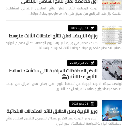
اول محافظة تعلن نتائج السادس الابتدائي
تربية الرصافة الأولى تعلن نتائج السادس الابتدائي لمشاهدة
النتيجة نزل هذا البرنامج من سوق بلي https://play.google.com/s…
01 يوليو 2022
وزارة التربية... تعلن نتائج امتحانات الثالث متوسط
كشف مصدر في وزارة التربية، اليوم الجمعة، اكمال تصحيح الوزارة
الدفاتر الامتحانية لجميع مواد مرحلة الثالث المتوسط باستثنا…
09 فبراير 2020
اليكم المحافظات العراقية التي ستشهد تساقط
للثلوج غدا الاثنين🥶
توقعت هيئة الانواء الجوية عن تساقط ثلوج في بعض مدن العراق من بينها
العاصمة بغداد ⁦🌨️⁩ واضافت الهيئة ان غدا الاثنين …
25 مايو 2026
وزير التربية يعلن انطلاق نتائج الامتحانات الابتدائية
أعلن وزير التربية عبد الكريم عبطان الجبوري، الاثنين، انطلاق نتائج
الامتحانات الوزارية للدراسة الابتدائية/ الدور الأول…