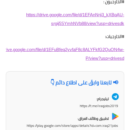
المرحلة الابتدائية
#الخارجيون :
المرحلة المتوسطة
https://drive.google.com/file/d/1EFAnNrji3_kXBqAU-
srgij5SYmhNVb88/view?usp=drivesdk
المرحلة الاعدادية
#الخارجيات:
مرشحات
s://drive.google.com/file/d/1EFuBfeq2yvfaF8c8ALYFkfG2QuON4w-
المرحلة الابتدائية
P/view?usp=drivesd
المرحلة المتوسطة
المرحلة الاعدادية
📢 تابعنا وابقَ على اطلاع دائم 👇
كتب مدرسية
تيليجرام:
https://t.me/iraqjobs2019
المرحلة الابتدائية
تطبيق وظائف العراق:
المرحلة المتوسطة
https://play.google.com/store/apps/details?id=com.iraq21jobs