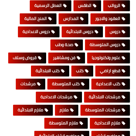
الرواتب
الطقس
العطل الرسمية
العقود والاجور
المدارس
المنح المالية
دروس
دروس الابتدائية
دروس الاعدادية
دروس المتوسطة
صحة وطب
علوم وتكنولوجيا
فن ومشاهير
قروض وسلف
قطع اراضي
كتب
كتب الابتدائية
كتب الاعدادية
كتب المتوسطة
مرشحات
مرشحات الابتدائية
مرشحات الاعدادية
مرشحات المتوسطة
ملازم
ملازم الابتدائية
ملازم الاعدادية
ملازم المتوسطة
مواضيع انشاء
مواضيع انشاء الابتدائية