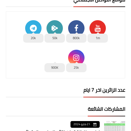
20k
50k
800k
1m
900K
25k
عدد الزائرين اخر 7 ايام
المشاركات الشائعة
21 مايو 2024