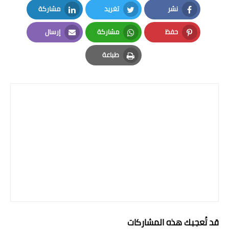
نشر
تغريد
مشاركة
المرحلة الابتدائية
LinkedIn
Twitter
Facebook
حفظ
مشاركة
إرسال
المرحلة المتوسطة
Email
Whatsapp
Pinterest
طباعة
المرحلة الاعدادية
Print
الجامعات
اخبار وقرارات وزارة التعليم
العالي
استمارة القبول المركزي
نتائج القبول المركزي
الطقس
العطل
قد تُعجبك هذه المشاركات