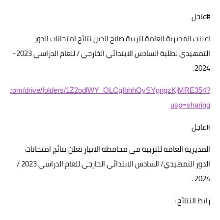
#عاجل
الاخبار الاقتصادية
اعلنت المديرية العامة لتربية صلاح الدين نتائج امتحانات الدور
الاخبار الرياضية
التمهيدي لطلبة السادس الابتدائي الخارجي / للعام الدراسي 2023-
المدارس
2024.
اخبار وقرارات وزارة التربية
google.com/drive/folders/1Z2odlWY_OLCgIbhhOySYgngzKjMRE354?
usp=sharing
نتائج الامتحانات
#عاجل
المرحلة الابتدائية
المديرية العامة للتربية في محافظة الانبار تعلن نتائج امتحانات
المرحلة المتوسطة
الدور التمهيدي/ السادس الابتدائي الخارجي للعام الدراسي 2023 /
المرحلة الاعدادية
2024 .
اسئلة وزارية
رابط النتائج :