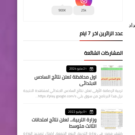
900K
25k
اد
عدد الزائرين اخر 7 ايام
المشاركات الشائعة
21 مايو 2024
اول محافظة تعلن نتائج السادس
الابتدائي
تربية الرصافة الأولى تعلن نتائج السادس الابتدائي لمشاهدة النتيجة
نزل هذا البرنامج من سوق بلي https://play.google.com/s…
01 يوليو 2022
وزارة التربية... تعلن نتائج امتحانات
الثالث متوسط
كشف مصدر في وزارة التربية، اليوم الجمعة، اكمال تصحيح الوزارة