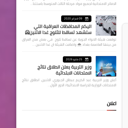
الدفاتر الامتحانية لجميع مواد مرحلة الثالث المتوسط باستثنا…
09 فبراير 2020
اليكم المحافظات العراقية التي
ستشهد تساقط للثلوج غدا الاثنين🥶
توقعت هيئة الانواء الجوية عن تساقط ثلوج في بعض مدن العراق
من بينها العاصمة بغداد ⁦🌨️⁩ واضافت الهيئة ان غدا الاثنين …
25 مايو 2026
وزير التربية يعلن انطلاق نتائج
الامتحانات الابتدائية
أعلن وزير التربية عبد الكريم عبطان الجبوري، الاثنين، انطلاق نتائج
الامتحانات الوزارية للدراسة الابتدائية/ الدور الأول…
اعلان