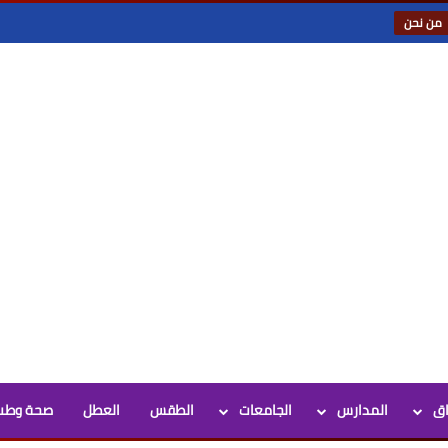
من نحن
اق
المدارس
الجامعات
الطقس
العطل
صحة وطب