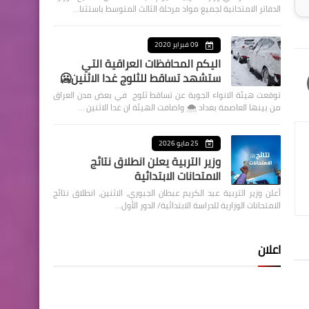
الدفاتر الامتحانية لجميع مواد مرحلة الثالث المتوسط باستثنا…
09 فبراير 2020
اليكم المحافظات العراقية التي
ستشهد تساقط للثلوج غدا الاثنين🥶
توقعت هيئة الانواء الجوية عن تساقط ثلوج في بعض مدن العراق
من بينها العاصمة بغداد ⁦🌨️⁩ واضافت الهيئة ان غدا الاثنين …
25 مايو 2026
وزير التربية يعلن انطلاق نتائج
الامتحانات الابتدائية
أعلن وزير التربية عبد الكريم عبطان الجبوري، الاثنين، انطلاق نتائج
الامتحانات الوزارية للدراسة الابتدائية/ الدور الأول…
اعلان