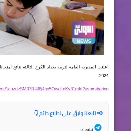
2024.
folders/1euzuvSM07Rl4f8j4no5Owdl-nKv81mkI?usp=sharing
📢 تابعنا وابقَ على اطلاع دائم 👇
تيليجرام: