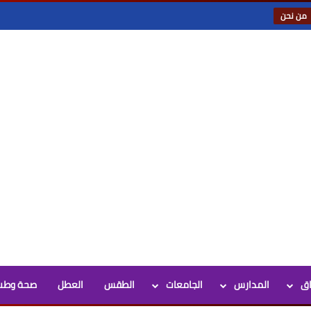
من نحن
اق
المدارس
الجامعات
الطقس
العطل
صحة وطب