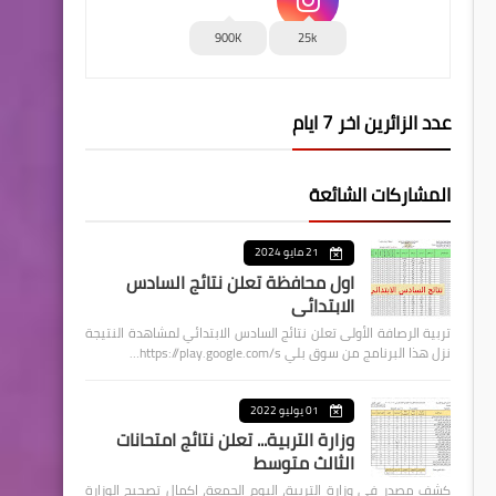
900K
25k
عدد الزائرين اخر 7 ايام
المشاركات الشائعة
21 مايو 2024
اول محافظة تعلن نتائج السادس
الابتدائي
تربية الرصافة الأولى تعلن نتائج السادس الابتدائي لمشاهدة النتيجة
نزل هذا البرنامج من سوق بلي https://play.google.com/s…
01 يوليو 2022
وزارة التربية... تعلن نتائج امتحانات
الثالث متوسط
كشف مصدر في وزارة التربية، اليوم الجمعة، اكمال تصحيح الوزارة