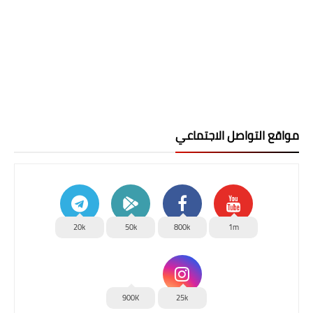
مواقع التواصل الاجتماعي
20k
50k
800k
1m
900K
25k