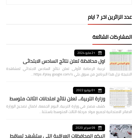
عدد الزائرين اخر 7 ايام
المشاركات الشائعة
21 مايو 2024
اول محافظة تعلن نتائج السادس الابتدائي
تربية الرصافة الأولى تعلن نتائج السادس الابتدائي لمشاهدة
النتيجة نزل هذا البرنامج من سوق بلي https://play.google.com/s…
01 يوليو 2022
وزارة التربية... تعلن نتائج امتحانات الثالث متوسط
كشف مصدر في وزارة التربية، اليوم الجمعة، اكمال تصحيح الوزارة
الدفاتر الامتحانية لجميع مواد مرحلة الثالث المتوسط باستثنا…
09 فبراير 2020
اليكم المحافظات العراقية التي ستشهد تساقط