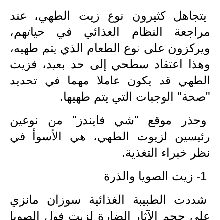
يتجاهل كثيرون نوع زيت الطهي، عند
الاخبار الاقتصادية
مراجعة النظام الغذائي في حياتهم،
الاخبار الرياضية
ويركزون على نوع الطعام الذي يتم طهيه،
المدارس
وهذا اعتقاد سطحي إلى حد بعيد، فزيت
الطهي قد يكون عاملا مهما في تحديد
اخبار وقرارات وزارة التربية
"صحة" الوجبات التي يتم طهيها.
نتائج الامتحانات
وحذر موقع "شي فايندز" من نوعين
المرحلة الابتدائية
رئيسين لزيوت الطهي، هي الأسوأ في
نظر خبراء التغذية.
المرحلة المتوسطة
1- زيت الصويا والذرة
المرحلة الاعدادية
اسئلة وزارية
شددت الطبيبة الغذائية سوزان مانزي
على حجم الآثار الضارة لزيت فول الصويا