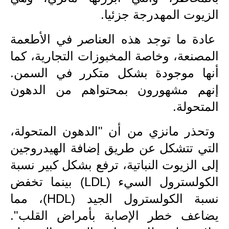
المرحلة الابتدائية
الزيوت المهدرجة جزئيا.
المرحلة المتوسطة
عادة ما توجد هذه العناصر في الأطعمة
المصنعة، وخاصة المخبوزات التجارية، كما
المرحلة الاعدادية
أنها موجودة بشكل متكرر في السمن.
الجامعات
إنهم مشهورون بمحتواهم من الدهون
المتحولة.
اخبار وقرارات وزارة التعليم
العالي
وتحذر مانزي من أن "الدهون المتحولة،
استمارة القبول المركزي
التي تتشكل عن طريق إضافة الهيدروجين
إلى الزيوت النباتية، ترفع بشكل كبير نسبة
نتائج القبول المركزي
الكولسترول السيء (LDL) بينما تخفض
الطقس
نسبة الكولسترول الجيد (HDL)، مما
العطل
يضاعف خطر الإصابة بأمراض القلب".