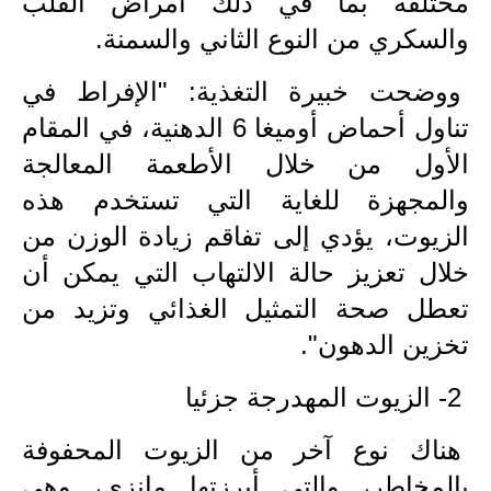
مختلفة بما في ذلك أمراض القلب
المرحلة الاعدادية
والسكري من النوع الثاني والسمنة.
ملازم دراسية
ووضحت خبيرة التغذية: "الإفراط في
المرحلة الابتدائية
تناول أحماض أوميغا 6 الدهنية، في المقام
الأول من خلال الأطعمة المعالجة
المرحلة المتوسطة
والمجهزة للغاية التي تستخدم هذه
المرحلة الاعدادية
الزيوت، يؤدي إلى تفاقم زيادة الوزن من
دروس
خلال تعزيز حالة الالتهاب التي يمكن أن
تعطل صحة التمثيل الغذائي وتزيد من
المرحلة الابتدائية
تخزين الدهون".
المرحلة المتوسطة
2- الزيوت المهدرجة جزئيا
المرحلة الاعدادية
هناك نوع آخر من الزيوت المحفوفة
مواضيع انشاء
بالمخاطر، والتي أبرزتها مانزي، وهي