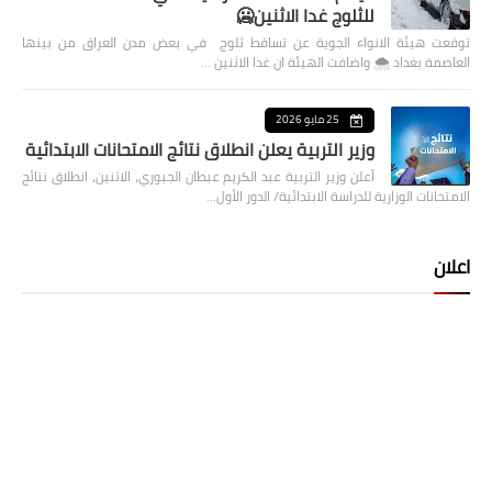
للثلوج غدا الاثنين🥶
توقعت هيئة الانواء الجوية عن تساقط ثلوج في بعض مدن العراق من بينها
العاصمة بغداد ⁦🌨️⁩ واضافت الهيئة ان غدا الاثنين …
25 مايو 2026
وزير التربية يعلن انطلاق نتائج الامتحانات الابتدائية
أعلن وزير التربية عبد الكريم عبطان الجبوري، الاثنين، انطلاق نتائج
الامتحانات الوزارية للدراسة الابتدائية/ الدور الأول…
اعلان