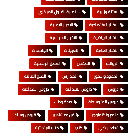
اسئلة وزارية
استمارة القبول المركزي
الاخبار الاقتصادية
الاخبار الامنية
الاخبار الرياضية
الاخبار السياسية
الاخبار العامة
التعيينات
الجامعات
الرواتب
الطقس
العطل الرسمية
العقود والاجور
المدارس
المنح المالية
دروس
دروس الابتدائية
دروس الاعدادية
دروس المتوسطة
صحة وطب
علوم وتكنولوجيا
فن ومشاهير
قروض وسلف
قطع اراضي
كتب
كتب الابتدائية