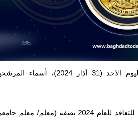
اعلنت مديرية تربية الكرخ الأولى، اليوم الاحد (31 آذار 2024)، أسماء ا
انه "تم الاعلان عن أسماء المرشحين للتعاقد للعام 2024 بصفة (معلم/ معلم ج