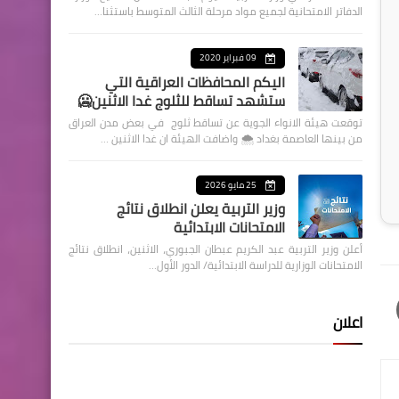
الدفاتر الامتحانية لجميع مواد مرحلة الثالث المتوسط باستثنا…
09 فبراير 2020
اليكم المحافظات العراقية التي
ستشهد تساقط للثلوج غدا الاثنين🥶
توقعت هيئة الانواء الجوية عن تساقط ثلوج في بعض مدن العراق
من بينها العاصمة بغداد ⁦🌨️⁩ واضافت الهيئة ان غدا الاثنين …
25 مايو 2026
وزير التربية يعلن انطلاق نتائج
الامتحانات الابتدائية
أعلن وزير التربية عبد الكريم عبطان الجبوري، الاثنين، انطلاق نتائج
الامتحانات الوزارية للدراسة الابتدائية/ الدور الأول…
اعلان