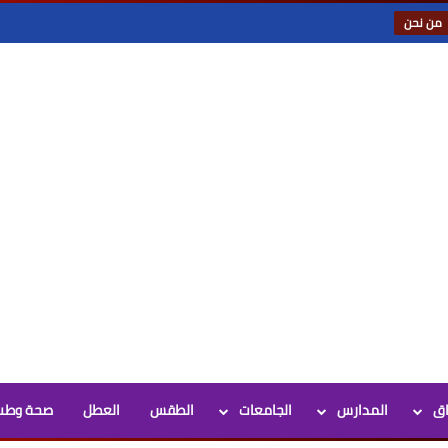
من نحن
اق
المدارس
الجامعات
الطقس
العطل
صحة وطب