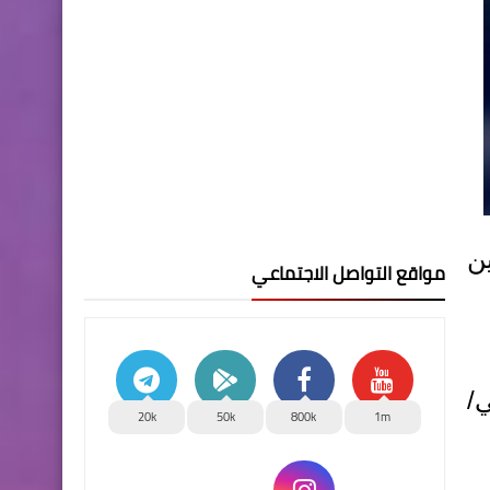
لمرشحين
مواقع التواصل الاجتماعي
امعي/
20k
50k
800k
1m