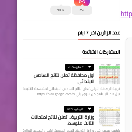
900K
25k
htt
عدد الزائرين اخر 7 ايام
المشاركات الشائعة
21 مايو 2024
اول محافظة تعلن نتائج السادس
الابتدائي
تربية الرصافة الأولى تعلن نتائج السادس الابتدائي لمشاهدة النتيجة
نزل هذا البرنامج من سوق بلي https://play.google.com/s…
01 يوليو 2022
وزارة التربية... تعلن نتائج امتحانات
الثالث متوسط
كشف مصدر في وزارة التربية، اليوم الجمعة، اكمال تصحيح الوزارة