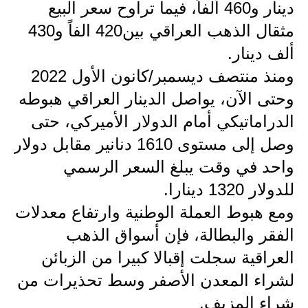
المرحلة الابتدائية
دينار و460 ألفاً، فيما تراوح سعر البيع
مثقال الذهب العراقي بين420 الفاً و430
المرحلة المتوسطة
ألف دينار.
المرحلة الاعدادية
ومنذ منتصف ديسمبر/كانون الأول 2022
مرشحات
وحتى الآن، يواصل الدينار العراقي هبوطه
الدراماتيكي أمام الدولار الأميركي، حتى
المرحلة الابتدائية
وصل إلى مستوى 1610 دنانير مقابل دولار
المرحلة المتوسطة
واحد في وقت يبلغ السعر الرسمي
للدولار 1320 دينارا.
المرحلة الاعدادية
ومع هبوط العملة الوطنية وارتفاع معدلات
كتب مدرسية
الفقر والبطالة، فإن أسواق الذهب
المرحلة الابتدائية
العراقية سجلت إقبالا كبيرا من الزبائن
لشراء المعدن الأصفر وسط تحذيرات من
المرحلة المتوسطة
شراء المزيف.