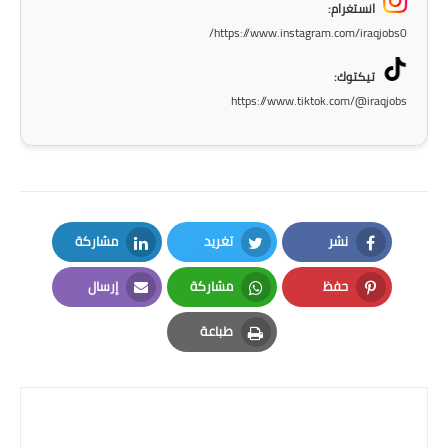
صحة وطب
انستغرام:
https://www.instagram.com/iraqjobs0/
فن ومشاهير
تيكتوك:
العامة
https://www.tiktok.com/@iraqjobs
نشر
تغريد
مشاركة
LinkedIn
Twitter
Facebook
حفظ
مشاركة
إرسال
Email
Whatsapp
Pinterest
طباعة
Print