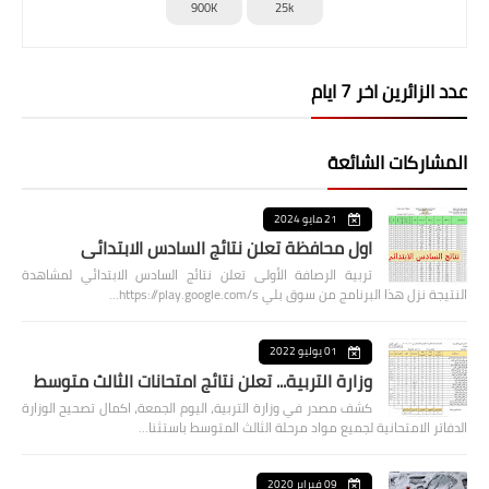
900K
25k
عدد الزائرين اخر 7 ايام
المشاركات الشائعة
21 مايو 2024
اول محافظة تعلن نتائج السادس الابتدائي
تربية الرصافة الأولى تعلن نتائج السادس الابتدائي لمشاهدة
النتيجة نزل هذا البرنامج من سوق بلي https://play.google.com/s…
01 يوليو 2022
وزارة التربية... تعلن نتائج امتحانات الثالث متوسط
كشف مصدر في وزارة التربية، اليوم الجمعة، اكمال تصحيح الوزارة
الدفاتر الامتحانية لجميع مواد مرحلة الثالث المتوسط باستثنا…
09 فبراير 2020