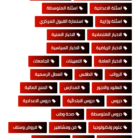
اسئلة الاعدادية
اسئلة المتوسطة
اسئلة وزارية
استمارة القبول المركزي
الاخبار الاقتصادية
الاخبار الامنية
الاخبار الرياضية
الاخبار السياسية
الاخبار العامة
التعيينات
الجامعات
الرواتب
الطقس
العطل الرسمية
العقود والاجور
المدارس
المنح المالية
دروس
دروس الابتدائية
دروس الاعدادية
دروس المتوسطة
صحة وطب
علوم وتكنولوجيا
فن ومشاهير
قروض وسلف