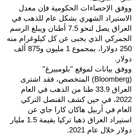
المرحلة الاعدادية
ووفق الإحصاءات الحكومية فإن معدل
الاستيراد الشهري بشكل عام للذهب في
ملازم دراسية
العراق يصل لنحو 7.5 أطنان ويبلغ الرسم
المرحلة الابتدائية
الجمركي الذي يجبى عن كل كيلوغرام منه
المرحلة المتوسطة
250 دولارا، بمجموع 1 مليون و875 ألف
دولار.
المرحلة الاعدادية
ووفق بيانات لموقع "بلومبيرغ"
دروس
(Bloomberg) المتخصص، فقد اشترى
العراق 33.9 طنا من الذهب في العام
المرحلة الابتدائية
2022، في حين كشف القنصل التركي
المرحلة المتوسطة
العام في أربيل هاكان كارا جاي عن
المرحلة الاعدادية
استيراد العراق ذهبا تركيا بقيمة 1.5 مليار
دولار خلال عام 2021.
مواضيع انشاء