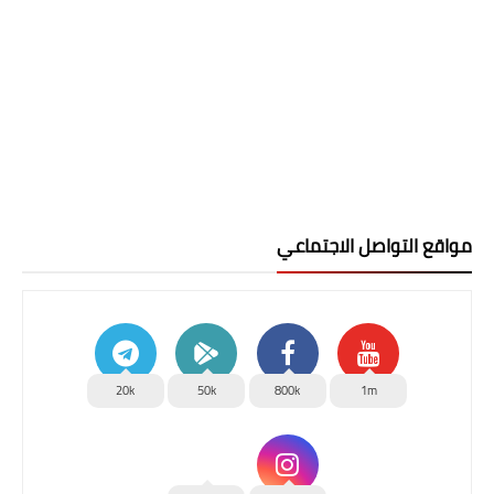
مواقع التواصل الاجتماعي
20k
50k
800k
1m