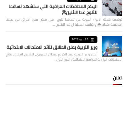
اليكم المحافظات العراقية التي ستشهد تساقط
للثلوج غدا الاثنين🥶
توقعت هيئة الانواء الجوية عن تساقط ثلوج في بعض مدن العراق من بينها
العاصمة بغداد ⁦🌨️⁩ واضافت الهيئة ان غدا الاثنين …
25 مايو 2026
وزير التربية يعلن انطلاق نتائج الامتحانات الابتدائية
أعلن وزير التربية عبد الكريم عبطان الجبوري، الاثنين، انطلاق نتائج
الامتحانات الوزارية للدراسة الابتدائية/ الدور الأول…
اعلان