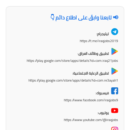
المرحلة الابتدائية
📢 تابعنا وابقَ على اطلاع دائم 👇
المرحلة المتوسطة
تيليجرام:
المرحلة الاعدادية
https://t.me/iraqjobs2019
الجامعات
تطبيق وظائف العراق:
https://play.google.com/store/apps/details?id=com.iraq21jobs
اخبار وقرارات وزارة التعليم
العالي
تطبيق الرعاية الاجتماعية:
https://play.google.com/store/apps/details?id=com.re3ayah1
استمارة القبول المركزي
فيسبوك:
نتائج القبول المركزي
https://www.facebook.com/iraqjobs9
الطقس
يوتيوب:
https://www.youtube.com/@iraqjobs
العطل