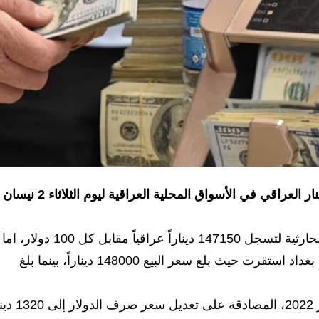
تنشر وظائف العراق أسعار صرف الدولار مقابل الدينار العراقي في الأسواق المحلية العراقية ليوم الثلاثاء 2 نيسان
وارتفعت اسعار الدولار مع افتتاح بورصتي الكفاح والحارثية لتسجل 147150 ديناراً عراقياً مقابل كل 100 دولار، اما
اسعار البيع في محال الصيرفة بالأسواق المحلية في بغداد استقرت حيث بلغ سعر البيع 148000 ديناراً، بينما بلغ
وكان مجلس الوزراء، قد أعلن بتاريخ 7 شباط/فبراير 2022، المصادقة