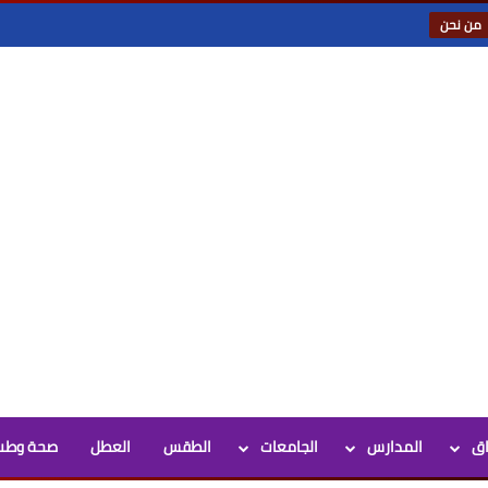
من نحن
اق
المدارس
الجامعات
الطقس
العطل
صحة وطب