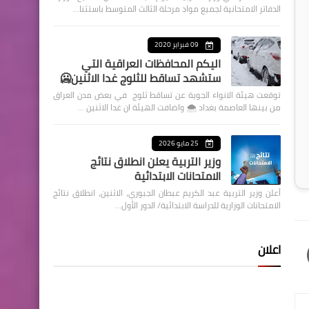
الدفاتر الامتحانية لجميع مواد مرحلة الثالث المتوسط باستثنا…
09 فبراير 2020
اليكم المحافظات العراقية التي
ستشهد تساقط للثلوج غدا الاثنين🥶
توقعت هيئة الانواء الجوية عن تساقط ثلوج في بعض مدن العراق
من بينها العاصمة بغداد ⁦🌨️⁩ واضافت الهيئة ان غدا الاثنين …
25 مايو 2026
وزير التربية يعلن انطلاق نتائج
الامتحانات الابتدائية
أعلن وزير التربية عبد الكريم عبطان الجبوري، الاثنين، انطلاق نتائج
الامتحانات الوزارية للدراسة الابتدائية/ الدور الأول…
اعلان