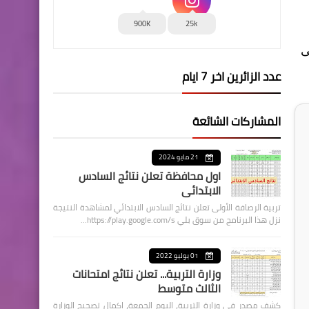
900K
25k
ى
عدد الزائرين اخر 7 ايام
المشاركات الشائعة
21 مايو 2024
اول محافظة تعلن نتائج السادس
الابتدائي
تربية الرصافة الأولى تعلن نتائج السادس الابتدائي لمشاهدة النتيجة
نزل هذا البرنامج من سوق بلي https://play.google.com/s…
01 يوليو 2022
وزارة التربية... تعلن نتائج امتحانات
الثالث متوسط
كشف مصدر في وزارة التربية، اليوم الجمعة، اكمال تصحيح الوزارة