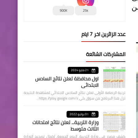
من
900K
25k
عدد الزائرين اخر 7 ايام
المشاركات الشائعة
21 مايو 2024
اول محافظة تعلن نتائج السادس
الابتدائي
تربية الرصافة الأولى تعلن نتائج السادس الابتدائي لمشاهدة النتيجة
نزل هذا البرنامج من سوق بلي https://play.google.com/s…
01 يوليو 2022
وزارة التربية... تعلن نتائج امتحانات
الثالث متوسط
كشف مصدر في وزارة التربية، اليوم الجمعة، اكمال تصحيح الوزارة