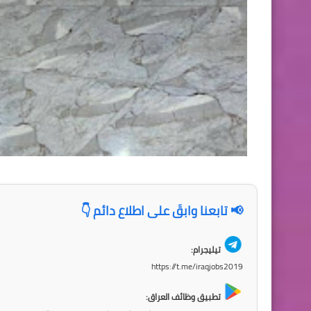
📢 تابعنا وابقَ على اطلاع دائم 👇
تيليجرام:
https://t.me/iraqjobs2019
تطبيق وظائف العراق: