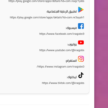
https://play.google.com/store/apps/details?id=com.iraq21jobs
تطبيق الرعاية الاجتماعية:
https://play.google.com/store/apps/details?id=com.re3ayah1
فيسبوك:
https://www.facebook.com/iraqjobs9
يوتيوب:
https://www.youtube.com/@iraqjobs
انستغرام:
https://www.instagram.com/iraqjobs0/
تيكتوك:
https://www.tiktok.com/@iraqjobs