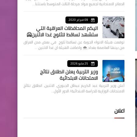
الدفاتر الامتحانية لجميع مواد مرحلة الثالث المتوسط باستثنا…
09 فبراير 2020
اليكم المحافظات العراقية التي
ستشهد تساقط للثلوج غدا الاثنين🥶
توقعت هيئة الانواء الجوية عن تساقط ثلوج في بعض مدن العراق
من بينها العاصمة بغداد ⁦🌨️⁩ واضافت الهيئة ان غدا الاثنين …
25 مايو 2026
وزير التربية يعلن انطلاق نتائج
الامتحانات الابتدائية
أعلن وزير التربية عبد الكريم عبطان الجبوري، الاثنين، انطلاق نتائج
الامتحانات الوزارية للدراسة الابتدائية/ الدور الأول…
اعلان