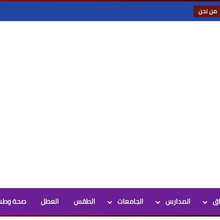
من نحن
اق
المدارس
الجامعات
الطقس
العطل
صحة وطب