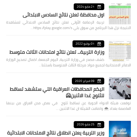
21 مايو 2024
اول محافظة تعلن نتائج السادس الابتدائي
تربية الرصافة الأولى تعلن نتائج السادس الابتدائي لمشاهدة
النتيجة نزل هذا البرنامج من سوق بلي https://play.google.com/s…
01 يوليو 2022
وزارة التربية... تعلن نتائج امتحانات الثالث متوسط
كشف مصدر في وزارة التربية، اليوم الجمعة، اكمال تصحيح الوزارة
الدفاتر الامتحانية لجميع مواد مرحلة الثالث المتوسط باستثنا…
09 فبراير 2020
اليكم المحافظات العراقية التي ستشهد تساقط
للثلوج غدا الاثنين🥶
توقعت هيئة الانواء الجوية عن تساقط ثلوج في بعض مدن العراق من بينها
العاصمة بغداد ⁦🌨️⁩ واضافت الهيئة ان غدا الاثنين …
25 مايو 2026
وزير التربية يعلن انطلاق نتائج الامتحانات الابتدائية