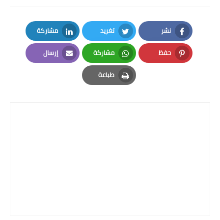
المرحلة الابتدائية
نشر
تغريد
مشاركة
المرحلة المتوسطة
LinkedIn
Twitter
Facebook
حفظ
مشاركة
إرسال
المرحلة الاعدادية
Email
Whatsapp
Pinterest
طباعة
الجامعات
Print
اخبار وقرارات وزارة التعليم
العالي
استمارة القبول المركزي
نتائج القبول المركزي
الطقس
العطل