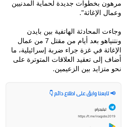
المرحلة الابتدائية
مرهون بخطوات جديدة لحماية المدنيين
وعمال الإغاثة".
المرحلة المتوسطة
المرحلة الاعدادية
وجاءت المحادثة الهاتفية بين بايدن
مرشحات
ونتنياهو بعد أيام من مقتل 7 من عمال
الإغاثة في غزة جراء ضربة إسرائيلية، ما
المرحلة الابتدائية
أضاف إلى تعقيد العلاقات المتوترة على
المرحلة المتوسطة
نحو متزايد بين الزعيمين.
المرحلة الاعدادية
كتب مدرسية
📢 تابعنا وابقَ على اطلاع دائم 👇
المرحلة الابتدائية
تيليجرام:
https://t.me/iraqjobs2019
المرحلة المتوسطة