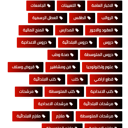
الاخبار العامة
التعيينات
الجامعات
الرواتب
الطقس
العطل الرسمية
العقود والاجور
المدارس
المنح المالية
دروس
دروس الابتدائية
دروس الاعدادية
دروس المتوسطة
صحة وطب
علوم وتكنولوجيا
فن ومشاهير
قروض وسلف
قطع اراضي
كتب
كتب الابتدائية
كتب الاعدادية
كتب المتوسطة
مرشحات
مرشحات الابتدائية
مرشحات الاعدادية
مرشحات المتوسطة
ملازم
ملازم الابتدائية