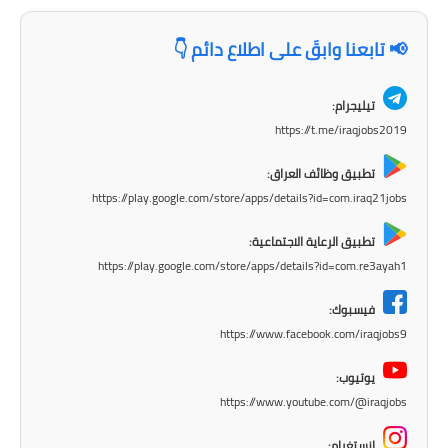
المرحلة الابتدائية
📢 تابعنا وابقَ على اطلاع دائم 👇
المرحلة المتوسطة
تيليجرام:
المرحلة الاعدادية
https://t.me/iraqjobs2019
الجامعات
تطبيق وظائف العراق:
https://play.google.com/store/apps/details?id=com.iraq21jobs
اخبار وقرارات وزارة التعليم
العالي
تطبيق الرعاية الاجتماعية:
https://play.google.com/store/apps/details?id=com.re3ayah1
استمارة القبول المركزي
فيسبوك:
نتائج القبول المركزي
https://www.facebook.com/iraqjobs9
الطقس
يوتيوب:
https://www.youtube.com/@iraqjobs
العطل
انستغرام: