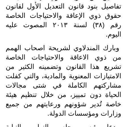
المرحلة الابتدائية
تفاصيل بنود قانون التعديل الأول لقانون
المرحلة المتوسطة
حقوق ذوي الإعاقة والاحتياجات الخاصة
رقم (٣٨) لسنة ٢٠١٣ المصوت عليه
المرحلة الاعدادية
اليوم.
مرشحات
وبارك المندلاوي لشريحة اصحاب الهمم
المرحلة الابتدائية
من ذوي الاعاقة والاحتياجات الخاصة
المرحلة المتوسطة
تشريع هذا القانون وتضمينه الكثير من
الامتيازات المعنوية والمادية، والتي كفلت
المرحلة الاعدادية
مشاركتهم الكاملة في شتى مجالات
كتب مدرسية
الحياة دون تمييز، من خلال تنظيم هيئة
خاصة تُدير شؤونهم ورعايتهم من جميع
المرحلة الابتدائية
وزارات ومؤسسات الدولة.
المرحلة المتوسطة
ودعا رئيس مجلس النواب بالنيابة