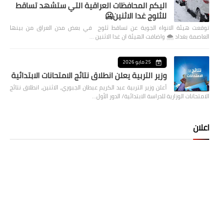
اليكم المحافظات العراقية التي ستشهد تساقط
للثلوج غدا الاثنين🥶
توقعت هيئة الانواء الجوية عن تساقط ثلوج في بعض مدن العراق من بينها
العاصمة بغداد ⁦🌨️⁩ واضافت الهيئة ان غدا الاثنين …
25 مايو 2026
وزير التربية يعلن انطلاق نتائج الامتحانات الابتدائية
أعلن وزير التربية عبد الكريم عبطان الجبوري، الاثنين، انطلاق نتائج
الامتحانات الوزارية للدراسة الابتدائية/ الدور الأول…
اعلان