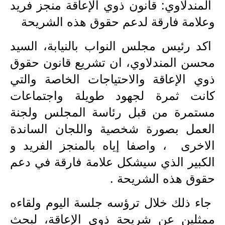
المندلاوي: قانون ذوي الإعاقة منجز فريد
الاخبار الاقتصادية
وعلامة فارقة لدعم حقوق هذه الشريحة
الاخبار الرياضية
اكد رئيس مجلس النواب بالنيابة، السيد
محسن المندلاوي، ان تشريع قانون حقوق
المدارس
ذوي الإعاقة والاحتياجات الخاصة والتي
اخبار وقرارات وزارة التربية
كانت ثمرة لجهود طويلة واجتماعات
نتائج الامتحانات
مستمرة من قبل رئاسة المجلس ولجنة
العمل بصورة شخصية واللجان الساندة
المرحلة الابتدائية
الاخرى ، واصفا إياه بالمنجز الفريد و
المرحلة المتوسطة
الكبير الذي سيشكل علامة فارقة في دعم
حقوق هذه الشريحة .
المرحلة الاعدادية
جاء ذلك خلال ترؤسه جلسة اليوم ولقاءه
اسئلة وزارية
ممثلين عن شريحة ذوي الإعاقة، لبحث