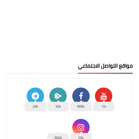
مواقع التواصل الاجتماعي
20k
50k
800k
1m
900K
25k