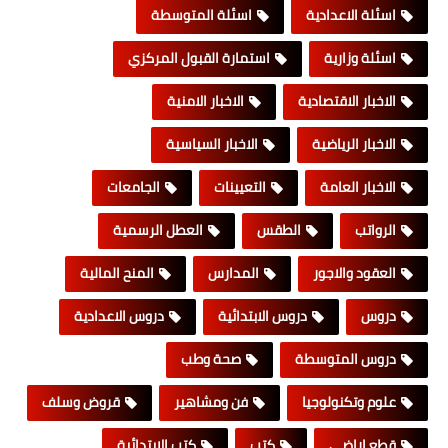
اسئلة الاعدادية
اسئلة المتوسطة
اسئلة وزارية
استمارة القبول المركزي
الاخبار الاقتصادية
الاخبار الامنية
الاخبار الرياضية
الاخبار السياسية
الاخبار العامة
التعيينات
الجامعات
الرواتب
الطقس
العطل الرسمية
العقود والاجور
المدارس
المنح المالية
دروس
دروس الابتدائية
دروس الاعدادية
دروس المتوسطة
صحة وطب
علوم وتكنولوجيا
فن ومشاهير
قروض وسلف
قطع اراضي
كتب
كتب الابتدائية