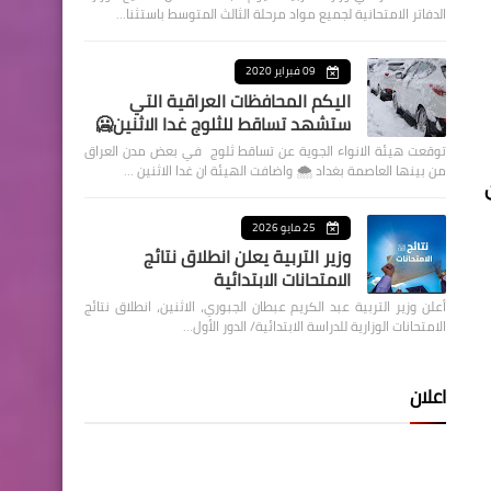
الدفاتر الامتحانية لجميع مواد مرحلة الثالث المتوسط باستثنا…
09 فبراير 2020
اليكم المحافظات العراقية التي
ستشهد تساقط للثلوج غدا الاثنين🥶
توقعت هيئة الانواء الجوية عن تساقط ثلوج في بعض مدن العراق
من بينها العاصمة بغداد ⁦🌨️⁩ واضافت الهيئة ان غدا الاثنين …
25 مايو 2026
وزير التربية يعلن انطلاق نتائج
الامتحانات الابتدائية
أعلن وزير التربية عبد الكريم عبطان الجبوري، الاثنين، انطلاق نتائج
الامتحانات الوزارية للدراسة الابتدائية/ الدور الأول…
اعلان