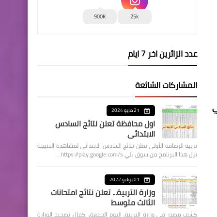
900K
25k
عدد الزائرين اخر 7 ايام
المشاركات الشائعة
ي
21 مايو 2024
اول محافظة تعلن نتائج السادس
الابتدائي
تربية الرصافة الأولى تعلن نتائج السادس الابتدائي لمشاهدة النتيجة
نزل هذا البرنامج من سوق بلي https://play.google.com/s…
01 يوليو 2022
وزارة التربية... تعلن نتائج امتحانات
الثالث متوسط
كشف مصدر في وزارة التربية، اليوم الجمعة، اكمال تصحيح الوزارة