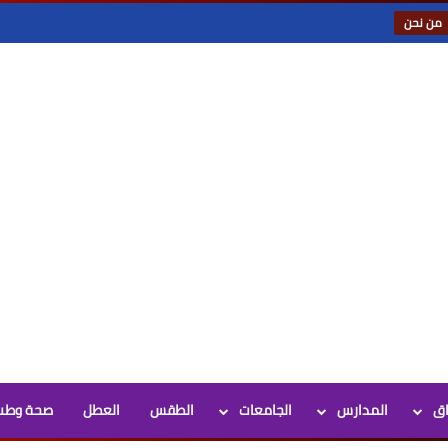
من نحن
اق
المدارس
الجامعات
الطقس
العطل
صحة وطب