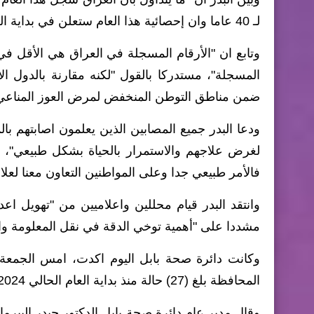
لـ 40 عاما وان إحصائية هذا العام ستعلن في بداية العام المقبل لمجموع الإصابات في بابل وباقي المحافظات"".
وتابع ان "الأرقام المسجلة في العراق هي الأقل في ا
المسجلة"، مستدركا بالقول "لكنه مقارنة بالدول ا
ضمن مناطق التوطن المنخفض لمرض العوز المناعي
ودعا البدر جميع المصابين الذين يعلمون اصابتهم 
لغرض علاجهم والاستمرار بالحياة بشكل طبيعي"، مؤ
فالأمر طبيعي جدا وعلى المواطنين التعاون معنا لعلا
وانتقد البدر قيام محللين واعلاميين من "تهويل اعد
مشددا على "أهمية توخي الدقة في نقل المعلومة و
وكانت دائرة صحة بابل اليوم اكدت، امس الجمعة، 
المحافظة بلغ (27) حالة منذ بداية العام الحالي 2024.
وقال مدير عام دائرة صحة بابل الدكتور حيدر البيرمان