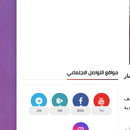
مواقع التواصل الاجتماعي
 أشار
لف
ية
20k
50k
800k
1m
لت