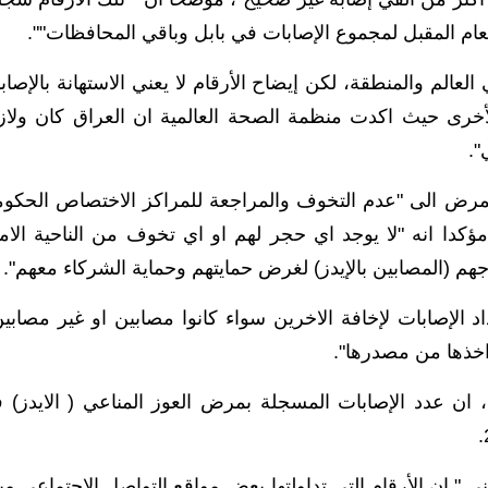
لعالم والمنطقة، لكن إيضاح الأرقام لا يعني الاستهانة بالإصاب
لأخرى حيث اكدت منظمة الصحة العالمية ان العراق كان ولاز
".
بالمرض الى "عدم التخوف والمراجعة للمراكز الاختصاص الحكوم
كدا انه "لا يوجد اي حجر لهم او اي تخوف من الناحية الامن
جهم (المصابين بالإيدز) لغرض حمايتهم وحماية الشركاء معهم".
اد الإصابات لإخافة الاخرين سواء كانوا مصابين او غير مصابين
اخذها من مصدرها".
ان عدد الإصابات المسجلة بمرض العوز المناعي ( الايدز) 
ي " ان الأرقام التي تداولتها بعض مواقع التواصل الاجتماعي مبا