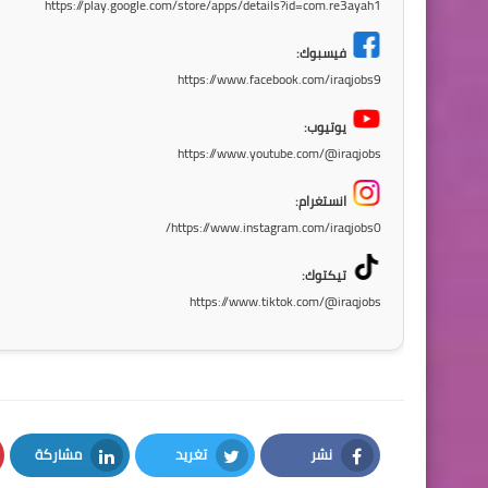
https://play.google.com/store/apps/details?id=com.re3ayah1
فيسبوك:
https://www.facebook.com/iraqjobs9
يوتيوب:
https://www.youtube.com/@iraqjobs
انستغرام:
https://www.instagram.com/iraqjobs0/
تيكتوك:
https://www.tiktok.com/@iraqjobs
نشر
تغريد
مشاركة
LinkedIn
Twitter
Facebook