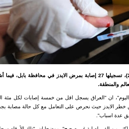
اكدت وزارة الصحة، اليوم السبت (27 نيسان 2024)، تسجيلها 27 إصابة بمرض الايدز في محافظة بابل، فيما
الم والمنطقة.
 اليوم"، ان "العراق يسجل اقل من خمسة إصابات لكل مئة ا
ل من خطر الايدز حيث نحرص على التعامل مع كل حالة مصابة بجد
فق عدة اسباب".
ام اكثر من الفي إصابة غير صحيح"، موضحا ان "تلك الأرقام سج