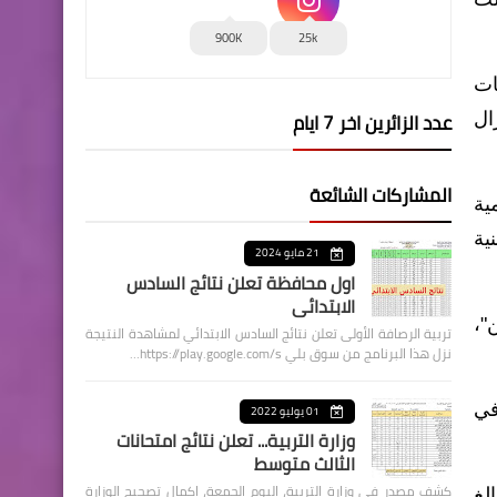
900K
25k
ات
عدد الزائرين اخر 7 ايام
ال
المشاركات الشائعة
ية
ية
21 مايو 2024
اول محافظة تعلن نتائج السادس
الابتدائي
"،
تربية الرصافة الأولى تعلن نتائج السادس الابتدائي لمشاهدة النتيجة
نزل هذا البرنامج من سوق بلي https://play.google.com/s…
في
01 يوليو 2022
وزارة التربية... تعلن نتائج امتحانات
الثالث متوسط
كشف مصدر في وزارة التربية، اليوم الجمعة، اكمال تصحيح الوزارة
لغ