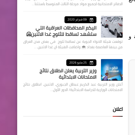
الدفاتر الامتحانية لجميع مواد مرحلة الثالث المتوسط باستثنا…
09 فبراير 2020
اليكم المحافظات العراقية التي
ستشهد تساقط للثلوج غدا الاثنين🥶
 و
توقعت هيئة الانواء الجوية عن تساقط ثلوج في بعض مدن العراق
من بينها العاصمة بغداد ⁦🌨️⁩ واضافت الهيئة ان غدا الاثنين …
25 مايو 2026
وزير التربية يعلن انطلاق نتائج
الامتحانات الابتدائية
أعلن وزير التربية عبد الكريم عبطان الجبوري، الاثنين، انطلاق نتائج
الامتحانات الوزارية للدراسة الابتدائية/ الدور الأول…
اعلان