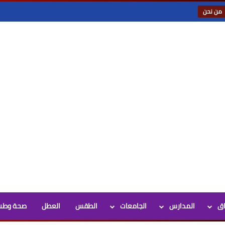
من نحن
اق
المدارس
الجامعات
الطقس
العطل
صحة وطب