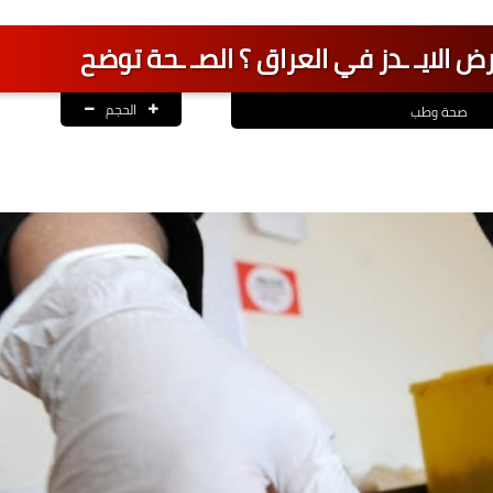
رض الايـ ـدز في العراق ؟ الصـ ـحة توضح
الحجم
صحة وطب