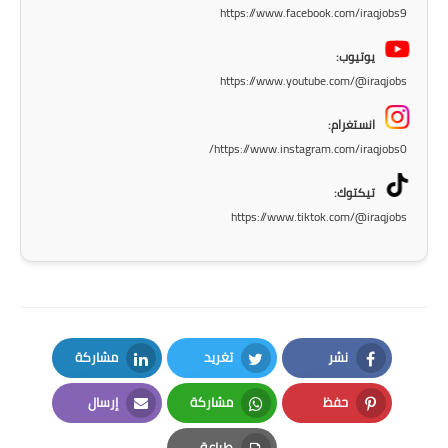
https://www.facebook.com/iraqjobs9
المرحلة الابتدائية
يوتيوب:
المرحلة المتوسطة
https://www.youtube.com/@iraqjobs
المرحلة الاعدادية
انستغرام:
https://www.instagram.com/iraqjobs0/
الجامعات
تيكتوك:
اخبار وقرارات وزارة التعليم
https://www.tiktok.com/@iraqjobs
العالي
استمارة القبول المركزي
نتائج القبول المركزي
نشر
تغريد
مشاركة
الطقس
LinkedIn
Twitter
Facebook
حفظ
مشاركة
إرسال
العطل
Email
Whatsapp
Pinterest
طباعة