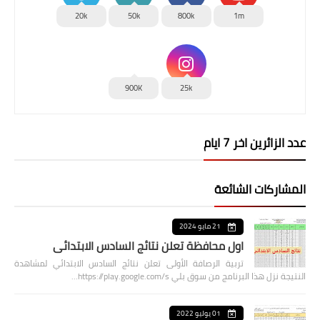
20k
50k
800k
1m
900K
25k
عدد الزائرين اخر 7 ايام
المشاركات الشائعة
21 مايو 2024
اول محافظة تعلن نتائج السادس الابتدائي
تربية الرصافة الأولى تعلن نتائج السادس الابتدائي لمشاهدة
النتيجة نزل هذا البرنامج من سوق بلي https://play.google.com/s…
01 يوليو 2022