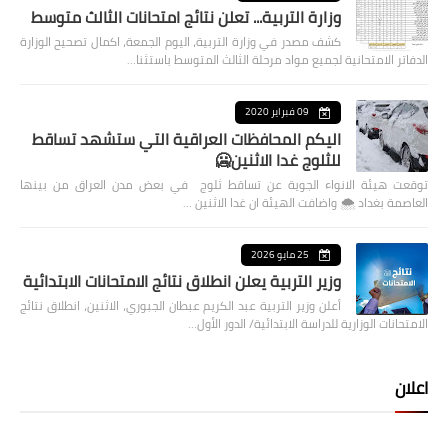
وزارة التربية... تعلن نتائج امتحانات الثالث متوسط
كشف مصدر في وزارة التربية، اليوم الجمعة، اكمال تصحيح الوزارة
الدفاتر الامتحانية لجميع مواد مرحلة الثالث المتوسط باستثنا…
09 فبراير 2020
اليكم المحافظات العراقية التي ستشهد تساقط
للثلوج غدا الاثنين🥶
توقعت هيئة الانواء الجوية عن تساقط ثلوج في بعض مدن العراق من بينها
العاصمة بغداد ⁦🌨️⁩ واضافت الهيئة ان غدا الاثنين …
25 مايو 2026
وزير التربية يعلن انطلاق نتائج الامتحانات الابتدائية
أعلن وزير التربية عبد الكريم عبطان الجبوري، الاثنين، انطلاق نتائج
الامتحانات الوزارية للدراسة الابتدائية/ الدور الأول…
اعلان