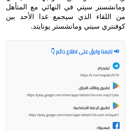
المرحلة الاعدادية
ومانشستر سيتي في النهائي مع المتأهل
من اللقاء الذي سيجمع غدا الأحد بين
ملازم دراسية
كوفنتري سيتي ومانشستر يونايتد.
المرحلة الابتدائية
المرحلة المتوسطة
📢 تابعنا وابقَ على اطلاع دائم 👇
المرحلة الاعدادية
تيليجرام:
دروس
https://t.me/iraqjobs2019
المرحلة الابتدائية
تطبيق وظائف العراق:
https://play.google.com/store/apps/details?id=com.iraq21jobs
المرحلة المتوسطة
تطبيق الرعاية الاجتماعية:
المرحلة الاعدادية
https://play.google.com/store/apps/details?id=com.re3ayah1
مواضيع انشاء
فيسبوك: