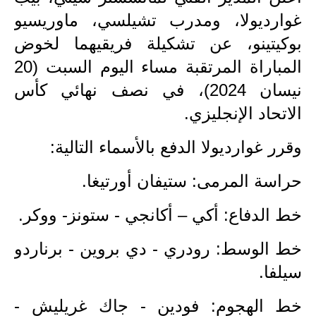
غوارديولا، ومدرب تشيلسي، ماوريسيو
الاخبار الاقتصادية
بوكيتينو، عن تشكيلة فريقيهما لخوض
الاخبار الرياضية
المباراة المرتقبة مساء اليوم السبت (20
نيسان 2024)، في نصف نهائي كأس
المدارس
الاتحاد الإنجليزي.
اخبار وقرارات وزارة التربية
وقرر غوارديولا الدفع بالأسماء التالية:
نتائج الامتحانات
حراسة المرمى: ستيفان أورتيغا.
المرحلة الابتدائية
خط الدفاع: أكي – أكانجي - ستونز- ووكر.
المرحلة المتوسطة
خط الوسط: رودري - دي بروين - برناردو
المرحلة الاعدادية
سيلفا.
اسئلة وزارية
خط الهجوم: فودين - جاك غريليش -