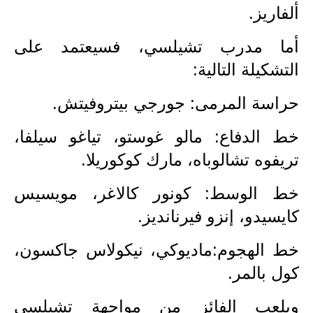
المرحلة الابتدائية
ألفاريز.
المرحلة المتوسطة
أما مدرب تشيلسي، فسيعتمد على
المرحلة الاعدادية
التشكيلة التالية:
مرشحات
حراسة المرمى: جورجي بيتروفيتش.
المرحلة الابتدائية
خط الدفاع: مالو غوستو، تياغو سيلفا،
تريفوه تشالوباه، مارك كوكوريلا.
المرحلة المتوسطة
خط الوسط: كونور كالاغر، مويسيس
المرحلة الاعدادية
كايسيدو، إنزو فيرنانديز.
كتب مدرسية
خط الهجوم:ماديوكي، نيكولاس جاكسون،
المرحلة الابتدائية
كول بالمر.
المرحلة المتوسطة
ويلعب الفائز من مواجهة تشيلسي