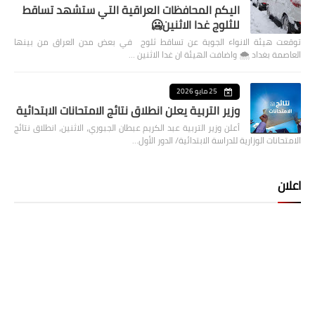
اليكم المحافظات العراقية التي ستشهد تساقط
للثلوج غدا الاثنين🥶
توقعت هيئة الانواء الجوية عن تساقط ثلوج في بعض مدن العراق من بينها
العاصمة بغداد ⁦🌨️⁩ واضافت الهيئة ان غدا الاثنين …
25 مايو 2026
وزير التربية يعلن انطلاق نتائج الامتحانات الابتدائية
أعلن وزير التربية عبد الكريم عبطان الجبوري، الاثنين، انطلاق نتائج
الامتحانات الوزارية للدراسة الابتدائية/ الدور الأول…
اعلان