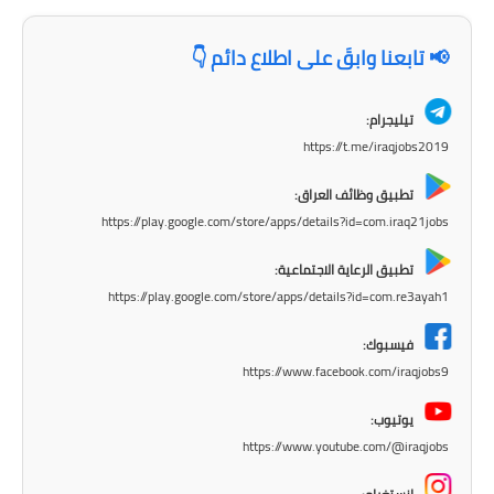
المرحلة الاعدادية
📢 تابعنا وابقَ على اطلاع دائم 👇
ملازم دراسية
المرحلة الابتدائية
تيليجرام:
https://t.me/iraqjobs2019
المرحلة المتوسطة
تطبيق وظائف العراق:
المرحلة الاعدادية
https://play.google.com/store/apps/details?id=com.iraq21jobs
دروس
تطبيق الرعاية الاجتماعية:
https://play.google.com/store/apps/details?id=com.re3ayah1
المرحلة الابتدائية
فيسبوك:
المرحلة المتوسطة
https://www.facebook.com/iraqjobs9
يوتيوب:
المرحلة الاعدادية
https://www.youtube.com/@iraqjobs
مواضيع انشاء