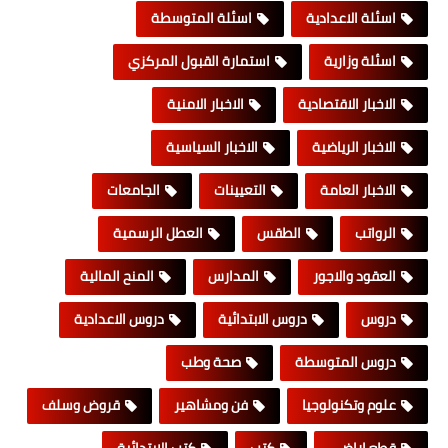
اسئلة الاعدادية
اسئلة المتوسطة
اسئلة وزارية
استمارة القبول المركزي
الاخبار الاقتصادية
الاخبار الامنية
الاخبار الرياضية
الاخبار السياسية
الاخبار العامة
التعيينات
الجامعات
الرواتب
الطقس
العطل الرسمية
العقود والاجور
المدارس
المنح المالية
دروس
دروس الابتدائية
دروس الاعدادية
دروس المتوسطة
صحة وطب
علوم وتكنولوجيا
فن ومشاهير
قروض وسلف
قطع اراضي
كتب
كتب الابتدائية