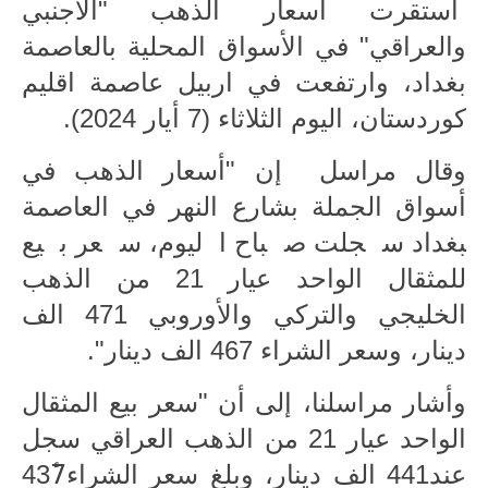
استقرت أسعار الذهب "الاجنبي
الاخبار الاقتصادية
والعراقي" في الأسواق المحلية بالعاصمة
بغداد، وارتفعت في اربيل عاصمة اقليم
الاخبار الرياضية
كوردستان، اليوم الثلاثاء (7 أيار 2024).
المدارس
وقال مراسل إن "أسعار الذهب في
اخبار وقرارات وزارة التربية
أسواق الجملة ب‍‍‍شارع النهر في العاصمة
نتائج الامتحانات
‍‍بغداد سجلت صباح اليوم، سعر بيع
للمثقال الواحد عيار 21 من الذهب
المرحلة الابتدائية
الخليجي والتركي والأوروبي 471 الف
المرحلة المتوسطة
دينار، وسعر الشراء 467 الف دينار".
المرحلة الاعدادية
وأشار مراسلنا، إلى أن "سعر بيع المثقال
الواحد عيار 21 من الذهب العراقي سجل
اسئلة وزارية
عند441 الف دينار، وبلغ سعر الشراء437ٔ