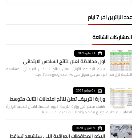
عدد الزائرين اخر 7 ايام
المشاركات الشائعة
21 مايو 2024
اول محافظة تعلن نتائج السادس الابتدائي
تربية الرصافة الأولى تعلن نتائج السادس الابتدائي لمشاهدة
النتيجة نزل هذا البرنامج من سوق بلي https://play.google.com/s…
01 يوليو 2022
وزارة التربية... تعلن نتائج امتحانات الثالث متوسط
كشف مصدر في وزارة التربية، اليوم الجمعة، اكمال تصحيح الوزارة
الدفاتر الامتحانية لجميع مواد مرحلة الثالث المتوسط باستثنا…
09 فبراير 2020
اليكم المحافظات العراقية التي ستشهد تساقط