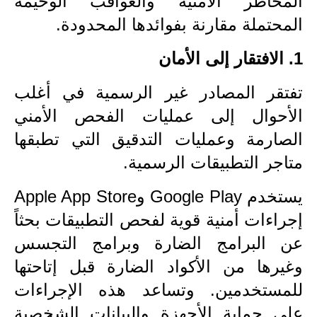
المخاطر الأمنية والعواقب الوخيمة
المرحلة الابتدائية
المحتملة مقارنة بفوائدها المحدودة.
المرحلة المتوسطة
1. الافتقار إلى الأمان
المرحلة الاعدادية
تفتقر المصادر غير الرسمية في أغلب
مرشحات
الأحوال إلى عمليات الفحص الأمني
المرحلة الابتدائية
الصارمة وعمليات التدقيق التي تطبقها
متاجر التطبيقات الرسمية.
المرحلة المتوسطة
يستخدم Google Play وApple App Store
المرحلة الاعدادية
إجراءات أمنية قوية لفحص التطبيقات بحثاً
كتب مدرسية
عن البرامج الضارة وبرامج التجسس
المرحلة الابتدائية
وغيرها من الأكواد الضارة قبل إتاحتها
للمستخدمين. وتساعد هذه الإجراءات
المرحلة المتوسطة
على حماية الأجهزة والبيانات الشخصية