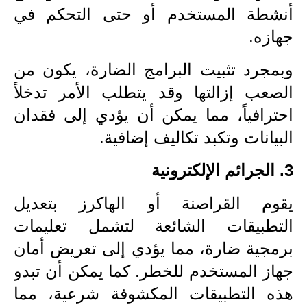
أنشطة المستخدم أو حتى التحكم في
المرحلة الابتدائية
جهازه.
المرحلة المتوسطة
وبمجرد تثبيت البرامج الضارة، يكون من
المرحلة الاعدادية
الصعب إزالتها وقد يتطلب الأمر تدخلاً
الجامعات
احترافياً، مما يمكن أن يؤدي إلى فقدان
البيانات وتكبد تكاليف إضافية.
اخبار وقرارات وزارة التعليم
العالي
3. الجرائم الإلكترونية
استمارة القبول المركزي
يقوم القراصنة أو الهاكرز بتعديل
نتائج القبول المركزي
التطبيقات الشائعة لتشمل تعليمات
برمجية ضارة، مما يؤدي إلى تعريض أمان
الطقس
جهاز المستخدم للخطر. كما يمكن أن تبدو
العطل
هذه التطبيقات المكشوفة شرعية، مما