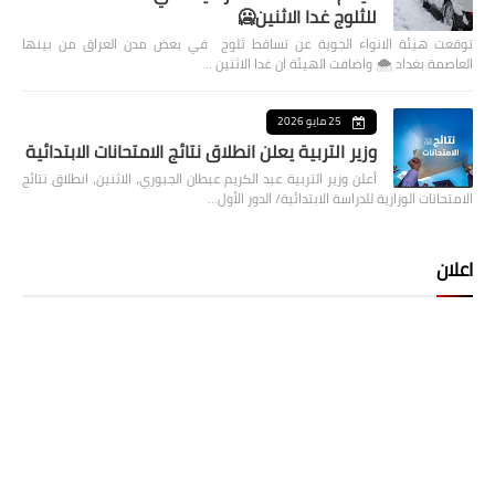
للثلوج غدا الاثنين🥶
توقعت هيئة الانواء الجوية عن تساقط ثلوج في بعض مدن العراق من بينها
العاصمة بغداد ⁦🌨️⁩ واضافت الهيئة ان غدا الاثنين …
25 مايو 2026
وزير التربية يعلن انطلاق نتائج الامتحانات الابتدائية
أعلن وزير التربية عبد الكريم عبطان الجبوري، الاثنين، انطلاق نتائج
الامتحانات الوزارية للدراسة الابتدائية/ الدور الأول…
اعلان