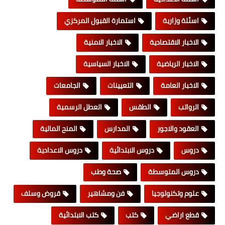
اسئلة وزارية
استمارة القبول المركزي
الاخبار الاقتصادية
الاخبار الامنية
الاخبار الرياضية
الاخبار السياسية
الاخبار العامة
التعيينات
الجامعات
الرواتب
الطقس
العطل الرسمية
العقود والاجور
المدارس
المنح المالية
دروس
دروس الابتدائية
دروس الاعدادية
دروس المتوسطة
صحة وطب
علوم وتكنولوجيا
فن ومشاهير
قروض وسلف
قطع اراضي
كتب
كتب الابتدائية