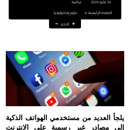
24 مايو 2024
عراقية
نتائج التعيينات
الصفحة الرئيسية
علوم وتكنولوجيا
العقود والاجور اليومية
الحجم
الرواتب والقروض
الرواتب
القروض والسلف
المنح المالية
قطع الاراضي
اخبار العراق
الاخبار السياسية
يلجأ العديد من مستخدمي الهواتف الذكية
إلى مصادر غير رسمية على الإنترنت
الاخبار الامنية