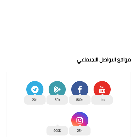
مواقع التواصل الاجتماعي
20k
50k
800k
1m
900K
25k