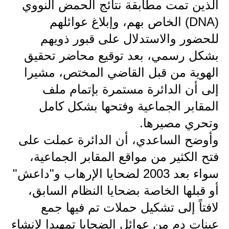
المرحلة الابتدائية
الذين تمت مطابقة نتائج الحمض النووي
(DNA) الخاص بهم، وإبلاغ عوائلهم
المرحلة المتوسطة
للحضور والاستدلال على قبور ذويهم
المرحلة الاعدادية
بشكل رسمي، بعد توقيع محاضر تحقيق
الهوية من قبل القاضي المختص، مشيرا
مرشحات
إلى أن الدائرة مستمرة بإتمام ملف
المرحلة الابتدائية
المقابر الجماعية وفتحها بشكل كامل
المرحلة المتوسطة
وتحري مصيرها.
وأوضح الساعدي، أن الدائرة عملت على
المرحلة الاعدادية
فتح الكثير من مواقع المقابر الجماعية،
كتب مدرسية
سواء بعد 2003 لضحايا الإرهاب و"داعش"
المرحلة الابتدائية
أو قبلها الخاصة بضحايا النظام السابق،
لافتاً إلى تشكيل حملات تم فيها جمع
المرحلة المتوسطة
عينات دم من عوائل الضحايا تمهيدا لإنشاء