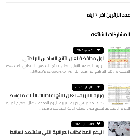
عدد الزائرين اخر 7 ايام
المشاركات الشائعة
21 مايو 2024
اول محافظة تعلن نتائج السادس الابتدائي
تربية الرصافة الأولى تعلن نتائج السادس الابتدائي لمشاهدة
النتيجة نزل هذا البرنامج من سوق بلي https://play.google.com/s…
01 يوليو 2022
وزارة التربية... تعلن نتائج امتحانات الثالث متوسط
كشف مصدر في وزارة التربية، اليوم الجمعة، اكمال تصحيح الوزارة
الدفاتر الامتحانية لجميع مواد مرحلة الثالث المتوسط باستثنا…
09 فبراير 2020
اليكم المحافظات العراقية التي ستشهد تساقط