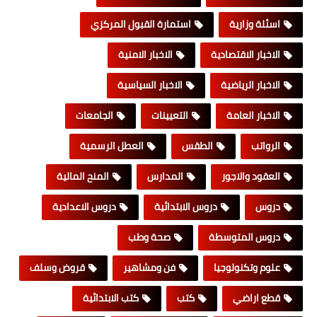
اسئلة وزارية
استمارة القبول المركزي
الاخبار الاقتصادية
الاخبار الامنية
الاخبار الرياضية
الاخبار السياسية
الاخبار العامة
التعيينات
الجامعات
الرواتب
الطقس
العطل الرسمية
العقود والاجور
المدارس
المنح المالية
دروس
دروس الابتدائية
دروس الاعدادية
دروس المتوسطة
صحة وطب
علوم وتكنولوجيا
فن ومشاهير
قروض وسلف
قطع اراضي
كتب
كتب الابتدائية