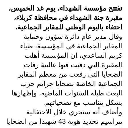
تفتتح مؤسسة الشهداء، يوم غد الخميس،
الاخبار الاقتصادية
مقبرة جنة الشهداء في محافظة كربلاء،
الاخبار الرياضية
احتفاء باليوم الوطني للمقابر الجماعية.
وقال مدير عام دائرة شؤون وحماية
المدارس
المقابر الجماعية في المؤسسة، ضياء
اخبار وقرارات وزارة التربية
كريم الساعدي، إن المؤسسة أهلت
نتائج الامتحانات
المقبرة التي دفنت فيها غالبية رفات
الضحايا التي رفعت من معظم المقابر
المرحلة الابتدائية
الجماعية الخاصة بضحايا جرائم حزب
المرحلة المتوسطة
البعث طيلة السنوات الماضية، وإظهارها
بشكل يتناسب مع تضحياتهم.
المرحلة الاعدادية
وأضاف أنه ستجري خلال الاحتفالية
اسئلة وزارية
مراسيم تحديد هوية 43 شهيدا من الضحايا