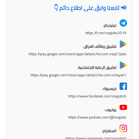
📢 تابعنا وابقَ على اطلاع دائم 👇
المرحلة الابتدائية
المرحلة المتوسطة
تيليجرام:
https://t.me/iraqjobs2019
المرحلة الاعدادية
تطبيق وظائف العراق:
الجامعات
https://play.google.com/store/apps/details?id=com.iraq21jobs
اخبار وقرارات وزارة التعليم
تطبيق الرعاية الاجتماعية:
العالي
https://play.google.com/store/apps/details?id=com.re3ayah1
استمارة القبول المركزي
فيسبوك:
https://www.facebook.com/iraqjobs9
نتائج القبول المركزي
يوتيوب:
الطقس
https://www.youtube.com/@iraqjobs
العطل
انستغرام:
https://www.instagram.com/iraqjobs0/