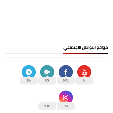
مواقع التواصل الاجتماعي
20k
50k
800k
1m
900K
25k