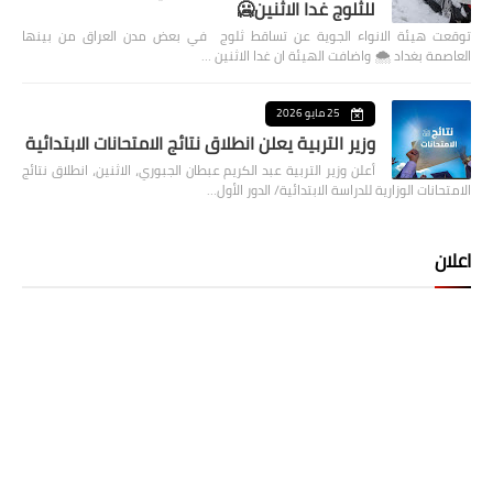
للثلوج غدا الاثنين🥶
توقعت هيئة الانواء الجوية عن تساقط ثلوج في بعض مدن العراق من بينها
العاصمة بغداد ⁦🌨️⁩ واضافت الهيئة ان غدا الاثنين …
25 مايو 2026
وزير التربية يعلن انطلاق نتائج الامتحانات الابتدائية
أعلن وزير التربية عبد الكريم عبطان الجبوري، الاثنين، انطلاق نتائج
الامتحانات الوزارية للدراسة الابتدائية/ الدور الأول…
اعلان