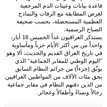
المرحلة الاعدادية
قاعدة بيانات وعينات الدم المرجعية
لغرض المطابقة مع الرفات والنماذج
ملازم دراسية
العظمية المستحصلة، بحسب صحيفة
المرحلة الابتدائية
الصباح الرسمية.
المرحلة المتوسطة
يستذكر العراقيون غداً الخميس 16 أيار،
واحداً من من أكثر الأيام حزناً ومأساوية
المرحلة الاعدادية
في تاريخ العراق القديم والحديث، ألا وهو
دروس
"اليوم الوطني للمقابر الجماعية" الذي
يوثّق (جزءاً) من جرائم النظام السابق
المرحلة الابتدائية
بحق مئات الآلاف من المواطنين العراقيين
المرحلة المتوسطة
من الذين دفنهم النظام في مقابر جماعية
المرحلة الاعدادية
رجالاً ونساءً وأطفالاً وعجائز.
مواضيع انشاء