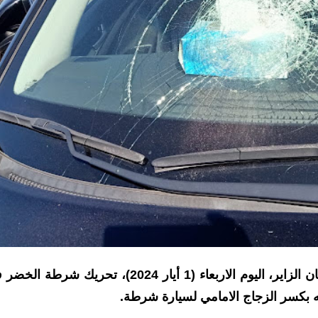
انتقدت عضو لجنة حقوق الانسان النيابية النائب نيسان الزاير، اليوم الاربعاء (1 أيار 2024)، تحريك شر
 بكسر الزجاج الامامي لسيارة شرطة.