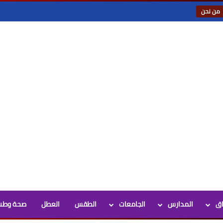
من نحن
اق
المدارس
الجامعات
الطقس
العطل
صحة وطب