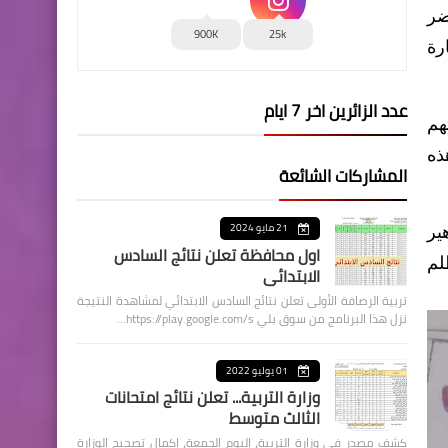
ضر
900K
25k
رة
عدد الزائرين اخر 7 ايام
هم
ذه
المشاركات الشائعة
21 مايو 2024
ير
اول محافظة تعلن نتائج السادس
لم
الابتدائي
تربية الرصافة الأولى تعلن نتائج السادس الابتدائي لمشاهدة النتيجة
نزل هذا البرنامج من سوق بلي https://play.google.com/s…
01 يوليو 2022
وزارة التربية... تعلن نتائج امتحانات
الثالث متوسط
كشف مصدر في وزارة التربية، اليوم الجمعة، اكمال تصحيح الوزارة