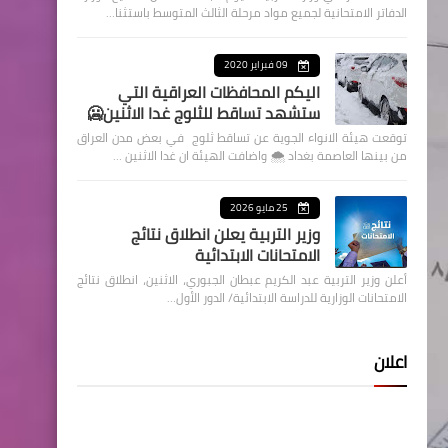
الدفاتر الامتحانية لجميع مواد مرحلة الثالث المتوسط باستثنا…
09 فبراير 2020
اليكم المحافظات العراقية التي
ستشهد تساقط للثلوج غدا الاثنين🥶
توقعت هيئة الانواء الجوية عن تساقط ثلوج في بعض مدن العراق
من بينها العاصمة بغداد ⁦🌨️⁩ واضافت الهيئة ان غدا الاثنين …
25 مايو 2026
وزير التربية يعلن انطلاق نتائج
الامتحانات الابتدائية
أعلن وزير التربية عبد الكريم عبطان الجبوري، الاثنين، انطلاق نتائج
الامتحانات الوزارية للدراسة الابتدائية/ الدور الأول…
اعلان