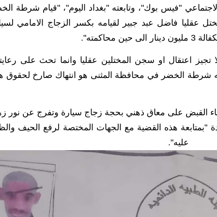
جتماعي "فيس بوك"، وتابعته "بغداد اليوم"، "قيام شرطة الخ
ل عقليا فاضل عبد جبير لقيامه بكسر الزجاج الامامي لسيا
حاكمته".
تجيز اعتقال او سجن المختلين عقليا وانما تحث على رعايت
 به شرطة الخضر في محافظة المثنى هو انتهاك صارخ لحقوق ه
اء القبض على معاق ذهني بحجة زجاج سيارة وتفرج عن نور زه
دة "بمتابعة هذه القضية مع الجهات المختصة لرفع الحيف والظ
عليه".