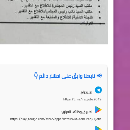
📢 تابعنا وابقَ على اطلاع دائم 👇
تيليجرام:
https://t.me/iraqjobs2019
تطبيق وظائف العراق:
https://play.google.com/store/apps/details?id=com.iraq21jobs