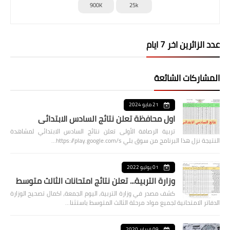
900K
25k
عدد الزائرين اخر 7 ايام
المشاركات الشائعة
21 مايو 2024
اول محافظة تعلن نتائج السادس الابتدائي
تربية الرصافة الأولى تعلن نتائج السادس الابتدائي لمشاهدة
النتيجة نزل هذا البرنامج من سوق بلي https://play.google.com/s…
01 يوليو 2022
وزارة التربية... تعلن نتائج امتحانات الثالث متوسط
كشف مصدر في وزارة التربية، اليوم الجمعة، اكمال تصحيح الوزارة
الدفاتر الامتحانية لجميع مواد مرحلة الثالث المتوسط باستثنا…
09 فبراير 2020