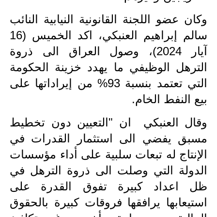
المرحلة الاعدادية
وكان عضو اللجنة القانونية النيابية النائب
ملازم دراسية
سالم إبراهيم العنبكي، اكد الخميس (16
آيار 2024)، وصول العراق الى ذروة
المرحلة الابتدائية
الترهل الوظيفي ما يهدد خزينة الحكومة
المرحلة المتوسطة
التي تعتمد بنسبة 93% من إيراداتها على
المرحلة الاعدادية
بيع النفط الخام.
دروس
وقال العنبكي ان "التعيين دون تخطيط
مسبق يفضي الى استثمار القدرات في
المرحلة الابتدائية
الإنتاج له تبعات سلبية على أداء مؤسسات
المرحلة المتوسطة
الدولة التي وصلت الى ذروة الترهل في
المرحلة الاعدادية
ظل اعداد كبيرة تفوق القدرة على
استيعابها يرافقها فروقات كبيرة بالحقوق
مواضيع انشاء