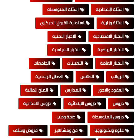
اسئلة الاعدادية
اسئلة المتوسطة
اسئلة وزارية
استمارة القبول المركزي
الاخبار الاقتصادية
الاخبار الامنية
الاخبار الرياضية
الاخبار السياسية
الاخبار العامة
التعيينات
الجامعات
الرواتب
الطقس
العطل الرسمية
العقود والاجور
المدارس
المنح المالية
دروس
دروس الابتدائية
دروس الاعدادية
دروس المتوسطة
صحة وطب
علوم وتكنولوجيا
فن ومشاهير
قروض وسلف