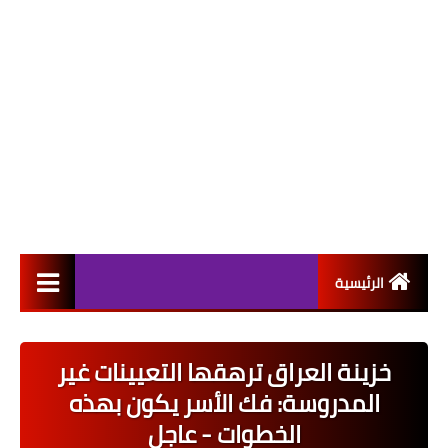
الرئيسية
التعيينات
خزينة العراق ترهقها التعيينات غير
اخبار القطاع العام
المدروسة: فك الأسر يكون بهذه
اخبار القطاع الخاص
الخطوات - عاجل