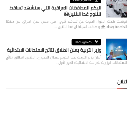
اليكم المحافظات العراقية التي ستشهد تساقط
للثلوج غدا الاثنين🥶
توقعت هيئة الانواء الجوية عن تساقط ثلوج في بعض مدن العراق من بينها
العاصمة بغداد ⁦🌨️⁩ واضافت الهيئة ان غدا الاثنين …
25 مايو 2026
وزير التربية يعلن انطلاق نتائج الامتحانات الابتدائية
أعلن وزير التربية عبد الكريم عبطان الجبوري، الاثنين، انطلاق نتائج
الامتحانات الوزارية للدراسة الابتدائية/ الدور الأول…
اعلان