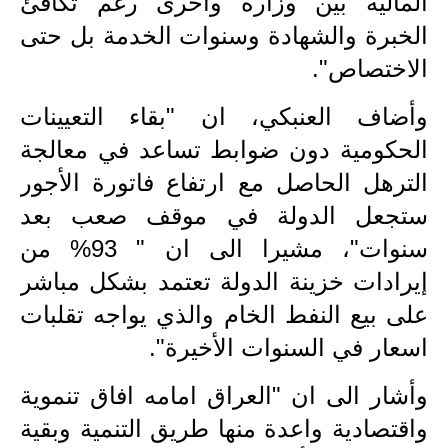
المالية بين وزارة وأخرى رغم تكافئ
المرحلة الابتدائية
الخبرة والشهادة وسنوات الخدمة بل حتى
الاختصاص".
المرحلة المتوسطة
وأضاف العنبكي، ان "بقاء التعيينات
المرحلة الاعدادية
الحكومية دون ضوابط تساعد في معالجة
الجامعات
الترهل الحاصل مع ارتفاع فاتورة الأجور
اخبار وقرارات وزارة التعليم
ستجعل الدولة في موقف صعب بعد
العالي
سنوات"، مشيرا الى ان " 93% من
استمارة القبول المركزي
إيرادات خزينة الدولة تعتمد بشكل مباشر
على بيع النفط الخام والذي يواجه تقلبات
نتائج القبول المركزي
اسعار في السنوات الأخيرة".
الطقس
وأشار الى ان "العراق امامه افاق تنموية
العطل
واقتصادية واعدة منها طريق التنمية وبقية