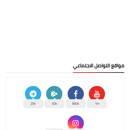
مواقع التواصل الاجتماعي
20k
50k
800k
1m