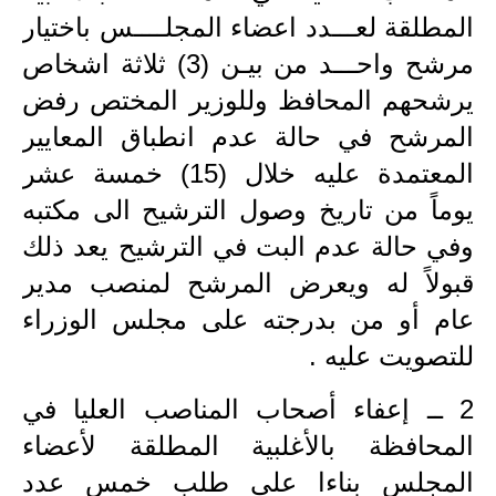
المرحلة الاعدادية
المطلقة لعـــدد اعضاء المجلــــس باختيار
مرشح واحـــد من بيـن (3) ثلاثة اشخاص
ملازم دراسية
يرشحهم المحافظ وللوزير المختص رفض
المرحلة الابتدائية
المرشح في حالة عدم انطباق المعايير
المرحلة المتوسطة
المعتمدة عليه خلال (15) خمسة عشر
يوماً من تاريخ وصول الترشيح الى مكتبه
المرحلة الاعدادية
وفي حالة عدم البت في الترشيح يعد ذلك
دروس
قبولاً له ويعرض المرشح لمنصب مدير
عام أو من بدرجته على مجلس الوزراء
المرحلة الابتدائية
للتصويت عليه .
المرحلة المتوسطة
2 ــ إعفاء أصحاب المناصب العليا في
المرحلة الاعدادية
المحافظة بالأغلبية المطلقة لأعضاء
مواضيع انشاء
المجلس بناءا على طلب خمس عدد