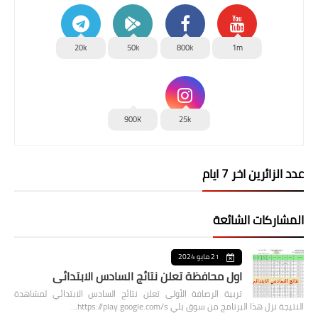
20k
50k
800k
1m
900K
25k
عدد الزائرين اخر 7 ايام
المشاركات الشائعة
21 مايو 2024
اول محافظة تعلن نتائج السادس الابتدائي
تربية الرصافة الأولى تعلن نتائج السادس الابتدائي لمشاهدة
النتيجة نزل هذا البرنامج من سوق بلي https://play.google.com/s…