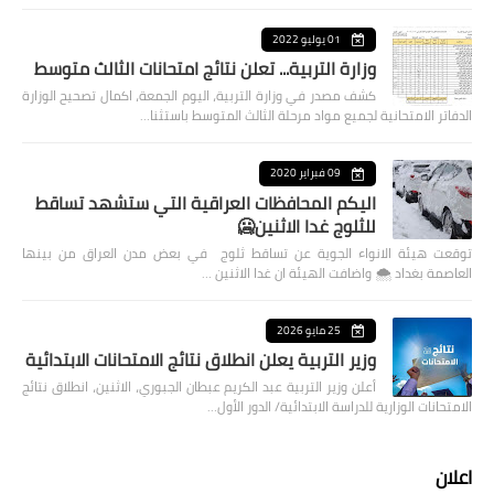
01 يوليو 2022
وزارة التربية... تعلن نتائج امتحانات الثالث متوسط
كشف مصدر في وزارة التربية، اليوم الجمعة، اكمال تصحيح الوزارة
الدفاتر الامتحانية لجميع مواد مرحلة الثالث المتوسط باستثنا…
09 فبراير 2020
اليكم المحافظات العراقية التي ستشهد تساقط
للثلوج غدا الاثنين🥶
توقعت هيئة الانواء الجوية عن تساقط ثلوج في بعض مدن العراق من بينها
العاصمة بغداد ⁦🌨️⁩ واضافت الهيئة ان غدا الاثنين …
25 مايو 2026
وزير التربية يعلن انطلاق نتائج الامتحانات الابتدائية
أعلن وزير التربية عبد الكريم عبطان الجبوري، الاثنين، انطلاق نتائج
الامتحانات الوزارية للدراسة الابتدائية/ الدور الأول…
اعلان