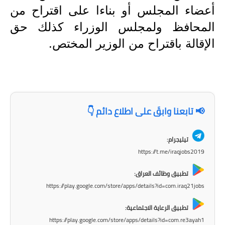
أعضاء المجلس أو بناءا على اقتراح من
المرحلة الابتدائية
المحافظ ولمجلس الوزراء كذلك حق
المرحلة المتوسطة
الإقالة باقتراح من الوزير المختص.
المرحلة الاعدادية
الجامعات
اخبار وقرارات وزارة التعليم
📢 تابعنا وابقَ على اطلاع دائم 👇
العالي
استمارة القبول المركزي
تيليجرام:
https://t.me/iraqjobs2019
نتائج القبول المركزي
تطبيق وظائف العراق:
https://play.google.com/store/apps/details?id=com.iraq21jobs
الطقس
العطل
تطبيق الرعاية الاجتماعية:
https://play.google.com/store/apps/details?id=com.re3ayah1