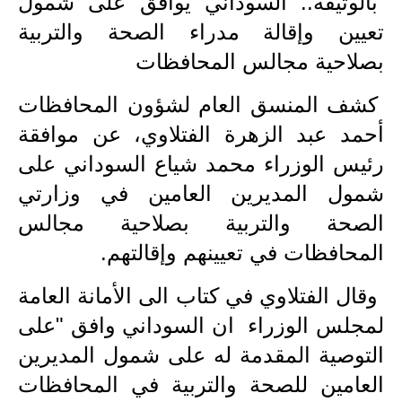
بالوثيقة.. السوداني يوافق على شمول
تعيين وإقالة مدراء الصحة والتربية
الاخبار الاقتصادية
بصلاحية مجالس المحافظات
الاخبار الرياضية
كشف المنسق العام لشؤون المحافظات
المدارس
أحمد عبد الزهرة الفتلاوي، عن موافقة
اخبار وقرارات وزارة التربية
رئيس الوزراء محمد شياع السوداني على
شمول المديرين العامين في وزارتي
نتائج الامتحانات
الصحة والتربية بصلاحية مجالس
المرحلة الابتدائية
المحافظات في تعيينهم وإقالتهم.
المرحلة المتوسطة
وقال الفتلاوي في كتاب الى الأمانة العامة
المرحلة الاعدادية
لمجلس الوزراء ان السوداني وافق "على
التوصية المقدمة له على شمول المديرين
اسئلة وزارية
العامين للصحة والتربية في المحافظات