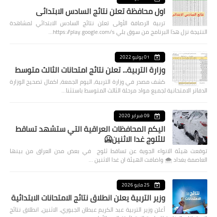
اول محافظة تعلن نتائج السادس الابتدائي
تربية الرصافة الأولى تعلن نتائج السادس الابتدائي لمشاهدة
النتيجة نزل هذا البرنامج من سوق بلي https://play.google.com/s…
01 يوليو 2022
وزارة التربية... تعلن نتائج امتحانات الثالث متوسط
كشف مصدر في وزارة التربية، اليوم الجمعة، اكمال تصحيح الوزارة
الدفاتر الامتحانية لجميع مواد مرحلة الثالث المتوسط باستثنا…
09 فبراير 2020
اليكم المحافظات العراقية التي ستشهد تساقط
للثلوج غدا الاثنين🥶
توقعت هيئة الانواء الجوية عن تساقط ثلوج في بعض مدن العراق من بينها
العاصمة بغداد ⁦🌨️⁩ واضافت الهيئة ان غدا الاثنين …
25 مايو 2026
وزير التربية يعلن انطلاق نتائج الامتحانات الابتدائية
أعلن وزير التربية عبد الكريم عبطان الجبوري، الاثنين، انطلاق نتائج