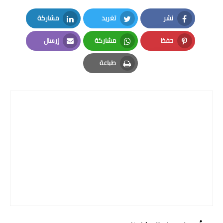
المرحلة الابتدائية
نشر
تغريد
مشاركة
LinkedIn
Twitter
Facebook
المرحلة المتوسطة
حفظ
مشاركة
إرسال
Email
Whatsapp
Pinterest
المرحلة الاعدادية
طباعة
Print
الجامعات
اخبار وقرارات وزارة التعليم
العالي
استمارة القبول المركزي
نتائج القبول المركزي
الطقس
العطل