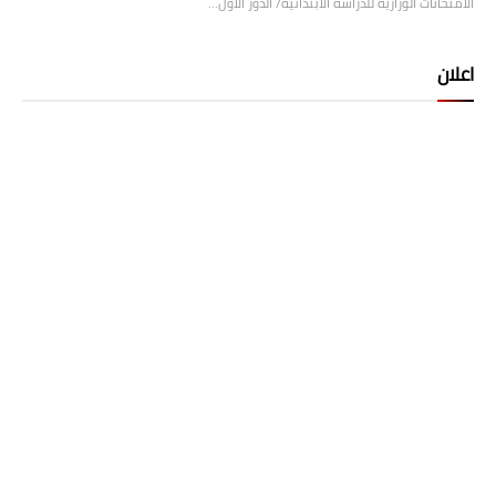
الامتحانات الوزارية للدراسة الابتدائية/ الدور الأول…
اعلان