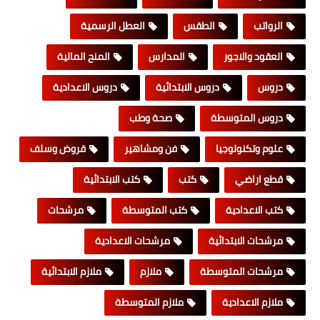
الرواتب
الطقس
العطل الرسمية
العقود والاجور
المدارس
المنح المالية
دروس
دروس الابتدائية
دروس الاعدادية
دروس المتوسطة
صحة وطب
علوم وتكنولوجيا
فن ومشاهير
قروض وسلف
قطع اراضي
كتب
كتب الابتدائية
كتب الاعدادية
كتب المتوسطة
مرشحات
مرشحات الابتدائية
مرشحات الاعدادية
مرشحات المتوسطة
ملازم
ملازم الابتدائية
ملازم الاعدادية
ملازم المتوسطة