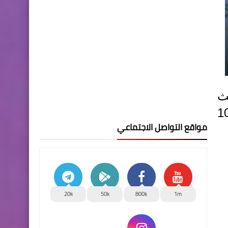
ث
 كادنى حد وبين 146.15 الف دينار لكل 100
مواقع التواصل الاجتماعي
20k
50k
800k
1m