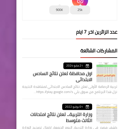
900K
25k
عدد الزائرين اخر 7 ايام
المشاركات الشائعة
21 مايو 2024
اول محافظة تعلن نتائج السادس
الابتدائي
تربية الرصافة الأولى تعلن نتائج السادس الابتدائي لمشاهدة النتيجة
نزل هذا البرنامج من سوق بلي https://play.google.com/s…
01 يوليو 2022
وزارة التربية... تعلن نتائج امتحانات
الثالث متوسط
كشف مصدر في وزارة التربية، اليوم الجمعة، اكمال تصحيح الوزارة