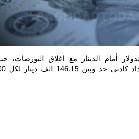
لار أمام الدينار مع اغلاق البورصات، حي
تراوحت بين 145.9 الف دينار في بغداد