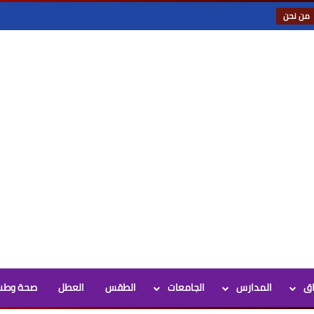
من نحن
اق
المدارس
الجامعات
الطقس
العطل
صحة وطب