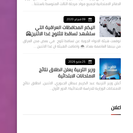
الدفاتر الامتحانية لجميع مواد مرحلة الثالث المتوسط باستثنا…
09 فبراير 2020
اليكم المحافظات العراقية التي
ستشهد تساقط للثلوج غدا الاثنين🥶
توقعت هيئة الانواء الجوية عن تساقط ثلوج في بعض مدن العراق
من بينها العاصمة بغداد ⁦🌨️⁩ واضافت الهيئة ان غدا الاثنين …
25 مايو 2026
وزير التربية يعلن انطلاق نتائج
الامتحانات الابتدائية
أعلن وزير التربية عبد الكريم عبطان الجبوري، الاثنين، انطلاق نتائج
الامتحانات الوزارية للدراسة الابتدائية/ الدور الأول…
اعلان