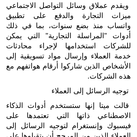
المرحلة الاعدادية
ويقدم عملاق وسائل التواصل الاجتماعي
ميزات التجارة والدفع على تطبيق
ملازم دراسية
واتساب منذ بضع سنوات، بما في ذلك
المرحلة الابتدائية
أدوات "المراسلة التجارية" التي يمكن
للشركات استخدامها لإجراء محادثات
المرحلة المتوسطة
خدمة العملاء وإرسال مواد تسويقية إلى
المرحلة الاعدادية
الأشخاص الذين شاركوا أرقام هواتفهم مع
دروس
هذه الشركات.
المرحلة الابتدائية
توجيه الرسائل إلى العملاء
المرحلة المتوسطة
قالت ميتا إنها ستستخدم أدوات الذكاء
الاصطناعي ذاتها التي تعتمدها على
المرحلة الاعدادية
فيسبوك وإنستغرام لتوجيه الرسائل إلى
مواضيع انشاء
العملاء الذين من المرجح أن يتقبلوها على