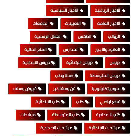
الاخبار الرياضية
الاخبار السياسية
الاخبار العامة
التعيينات
الجامعات
الرواتب
الطقس
العطل الرسمية
العقود والاجور
المدارس
المنح المالية
دروس
دروس الابتدائية
دروس الاعدادية
دروس المتوسطة
صحة وطب
علوم وتكنولوجيا
فن ومشاهير
قروض وسلف
قطع اراضي
كتب
كتب الابتدائية
كتب الاعدادية
كتب المتوسطة
مرشحات
مرشحات الابتدائية
مرشحات الاعدادية