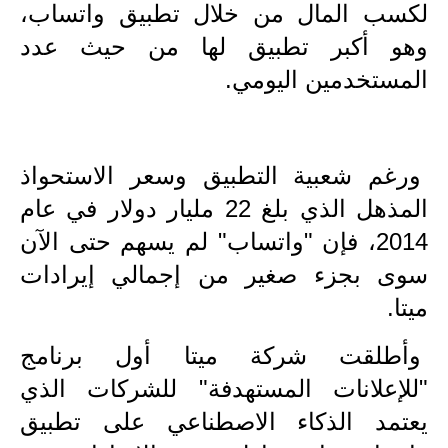
لكسب المال من خلال تطبيق واتساب،
الاخبار الاقتصادية
وهو أكبر تطبيق لها من حيث عدد
المستخدمين اليومي.
الاخبار الرياضية
المدارس
ورغم شعبية التطبيق وسعر الاستحواذ
اخبار وقرارات وزارة التربية
المذهل الذي بلغ 22 مليار دولار في عام
نتائج الامتحانات
2014، فإن "واتساب" لم يسهم حتى الآن
المرحلة الابتدائية
سوى بجزء صغير من إجمالي إيرادات
ميتا.
المرحلة المتوسطة
وأطلقت شركة ميتا أول برنامج
المرحلة الاعدادية
"للإعلانات المستهدفة" للشركات الذي
اسئلة وزارية
يعتمد الذكاء الاصطناعي على تطبيق