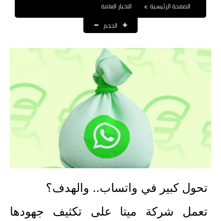
الصفحة الرئيسية
الاخبار العامة
نتائج التعيينات
الحجم
العقود والاجور اليومية
الرواتب والقروض
الرواتب
القروض والسلف
المنح المالية
قطع الاراضي
اخبار العراق
تحول كبير في واتساب.. والهدف؟
الاخبار السياسية
تعمل شركة ميتا على تكثيف جهودها
الاخبار الامنية