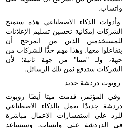
المرحلة الابتدائية
واتساب.
المرحلة المتوسطة
وأدوات الذكاء الاصطناعي هذه ستمنح
الشركات إمكانية تحسين تسليم الإعلانات
المرحلة الاعدادية
للمستخدمين الذين من المرجح أن
الجامعات
يتفاعلوا معها. وهذا مهم جدًّا للشركات من
جهة، ولـ "ميتا" من جهة ثانية؛ لأن
اخبار وقرارات وزارة التعليم
العالي
الشركات ستدفع ثمن تلك الرسائل.
استمارة القبول المركزي
روبوت دردشة جديد
نتائج القبول المركزي
وفي المؤتمر، قدمت ميتا أيضًا روبوت
دردشة جديدًا يعمل بالذكاء الاصطناعي
الطقس
للرد على استفسارات الأعمال مباشرة
العطل
في الدردشة على واتساب. وسيساعد