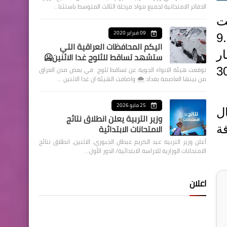
الدفاتر الامتحانية لجميع مواد مرحلة الثالث المتوسط باستثنا…
غت
09 فبراير 2020
ان مجمل المدفوعات الالكترونية لسنة 2023 بحدود 9.6
اليكم المحافظات العراقية التي
رليون دينار
ستشهد تساقط للثلوج غدا الاثنين🥶
توقعت هيئة الانواء الجوية عن تساقط ثلوج في بعض مدن العراق
لى أنه "من المتوقع تجاوز المدفوعات الالكترونية هذه السنة حاجز الـ30
من بينها العاصمة بغداد ⁦🌨️⁩ واضافت الهيئة ان غدا الاثنين …
25 مايو 2026
ل
وزير التربية يعلن انطلاق نتائج
الامتحانات الابتدائية
ة
أعلن وزير التربية عبد الكريم عبطان الجبوري، الاثنين، انطلاق نتائج
الامتحانات الوزارية للدراسة الابتدائية/ الدور الأول…
اعلان