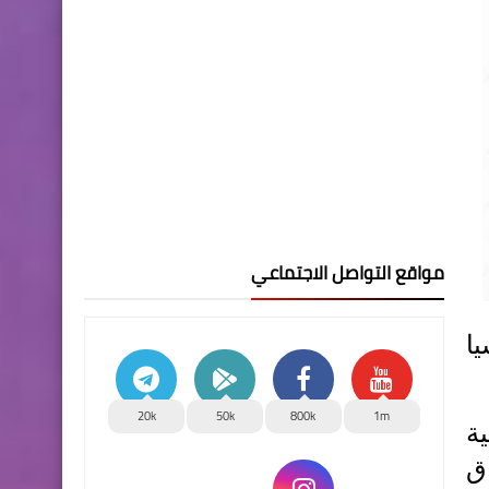
مواقع التواصل الاجتماعي
اعا قياسيا
20k
50k
800k
1m
ة
ق