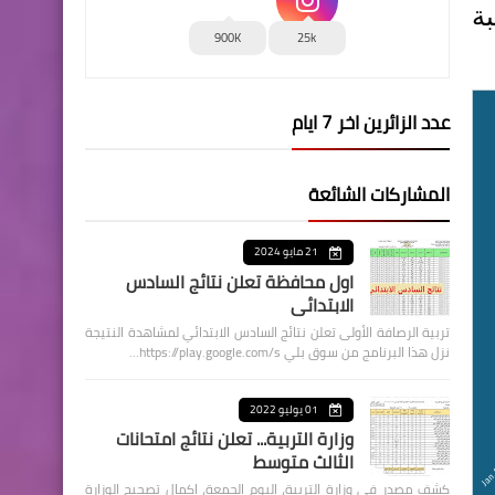
ة بلغت 77% وبنسبة
900K
25k
عدد الزائرين اخر 7 ايام
المشاركات الشائعة
21 مايو 2024
اول محافظة تعلن نتائج السادس
الابتدائي
تربية الرصافة الأولى تعلن نتائج السادس الابتدائي لمشاهدة النتيجة
نزل هذا البرنامج من سوق بلي https://play.google.com/s…
01 يوليو 2022
وزارة التربية... تعلن نتائج امتحانات
الثالث متوسط
كشف مصدر في وزارة التربية، اليوم الجمعة، اكمال تصحيح الوزارة