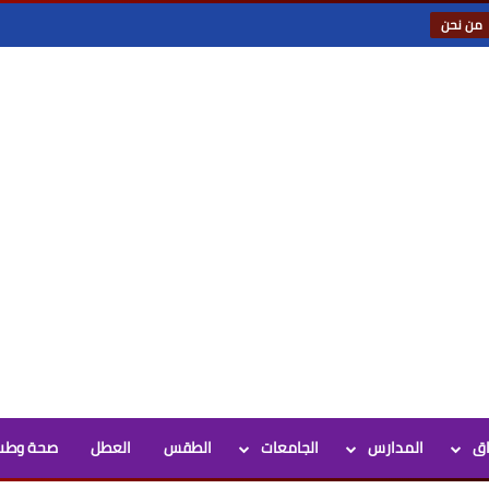
من نحن
اق
المدارس
الجامعات
الطقس
العطل
صحة وطب