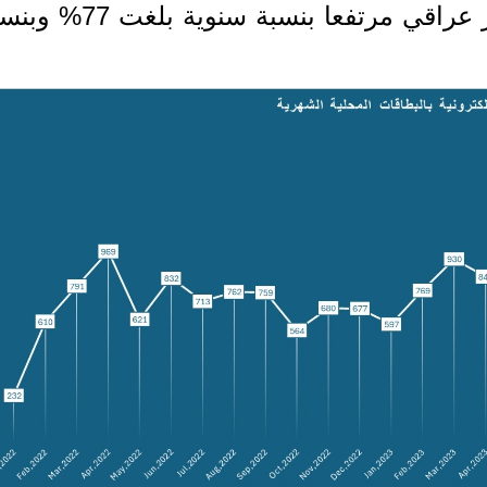
لتبلغ قيمة المدفوعات 1.5 ترليون دينار عراقي مرتفعا بنسبة سنوي