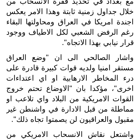
المرحلة الابتدائية
مع بغداد في تحديد فقرة الانسحاب من
خلال جداول زمنية ثابتة وهذا الامر يعكس
المرحلة المتوسطة
اجندة امريكا في العراق ومحاولتها البقاء
المرحلة الاعدادية
رغم الرفض الشعبي لكل الاطياف ووجود
قرار نيابي بهذا الاتجاه".
مرشحات
واشار الصالحي الى ان "وضع العراق
المرحلة الابتدائية
مستقر امنيا ولديه قوات كبيرة قادرة على
المرحلة المتوسطة
درء المخاطر الارهابية او اي اعتداءات
المرحلة الاعدادية
اخرى"، مؤكدا بان "الاوضاع تحتم خروج
القوات الامريكية من البلاد واي تلاعب او
كتب مدرسية
مماطلة من قبل الادارة في واشنطن غير
المرحلة الابتدائية
مقبول والعراقيون لن يصمتوا تجاه ذلك".
المرحلة المتوسطة
واشتعل نقاش الانسحاب الامريكي من