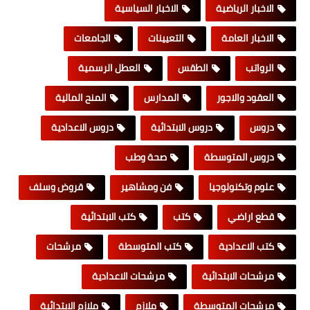
الاخبار الرياضية
الاخبار السياسية
الاخبار العامة
التعيينات
الجامعات
الرواتب
الطقس
العطل الرسمية
العقود والاجور
المدارس
المنح المالية
دروس
دروس الابتدائية
دروس الاعدادية
دروس المتوسطة
صحة وطب
علوم وتكنولوجيا
فن ومشاهير
قروض وسلف
قطع اراضي
كتب
كتب الابتدائية
كتب الاعدادية
كتب المتوسطة
مرشحات
مرشحات الابتدائية
مرشحات الاعدادية
مرشحات المتوسطة
ملازم
ملازم الابتدائية