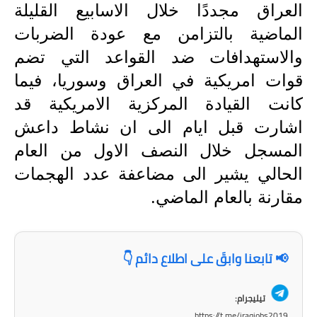
العراق مجددًا خلال الاسابيع القليلة
المرحلة الاعدادية
الماضية بالتزامن مع عودة الضربات
ملازم دراسية
والاستهدافات ضد القواعد التي تضم
المرحلة الابتدائية
قوات امريكية في العراق وسوريا، فيما
كانت القيادة المركزية الامريكية قد
المرحلة المتوسطة
اشارت قبل ايام الى ان نشاط داعش
المرحلة الاعدادية
المسجل خلال النصف الاول من العام
دروس
الحالي يشير الى مضاعفة عدد الهجمات
مقارنة بالعام الماضي.
المرحلة الابتدائية
المرحلة المتوسطة
📢 تابعنا وابقَ على اطلاع دائم 👇
المرحلة الاعدادية
تيليجرام:
مواضيع انشاء
https://t.me/iraqjobs2019