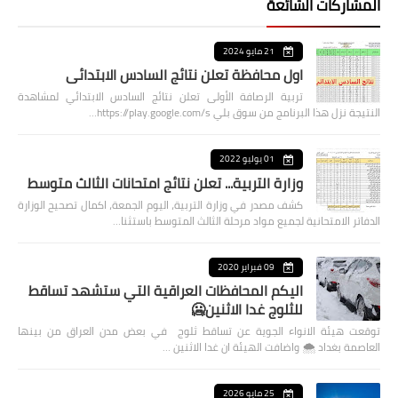
المشاركات الشائعة
21 مايو 2024
اول محافظة تعلن نتائج السادس الابتدائي
تربية الرصافة الأولى تعلن نتائج السادس الابتدائي لمشاهدة
النتيجة نزل هذا البرنامج من سوق بلي https://play.google.com/s…
01 يوليو 2022
وزارة التربية... تعلن نتائج امتحانات الثالث متوسط
كشف مصدر في وزارة التربية، اليوم الجمعة، اكمال تصحيح الوزارة
الدفاتر الامتحانية لجميع مواد مرحلة الثالث المتوسط باستثنا…
09 فبراير 2020
اليكم المحافظات العراقية التي ستشهد تساقط
للثلوج غدا الاثنين🥶
توقعت هيئة الانواء الجوية عن تساقط ثلوج في بعض مدن العراق من بينها
العاصمة بغداد ⁦🌨️⁩ واضافت الهيئة ان غدا الاثنين …
25 مايو 2026