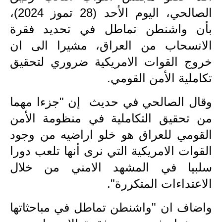
الصالحي، اليوم الأحد (28 تموز 2024)،
الاخبار الاقتصادية
بأن واشنطن تماطل في تحديد فقرة
الاخبار الرياضية
الانسحاب من العراق، مشيرا الى ان
خروج القوات الامريكية ضروري لتحقيق
المدارس
تكاملية الأمن القومي.
اخبار وقرارات وزارة التربية
وقال الصالحي في حديث إن "جزءا مهما
نتائج الامتحانات
من تحقيق التكاملية في منظومة الأمن
المرحلة الابتدائية
القومي للعراق هو خلو اراضيه من وجود
القوات الامريكية التي نرى أنها تلعب دورا
المرحلة المتوسطة
سلبيا في المشهد الامني من خلال
المرحلة الاعدادية
الاعتداءات المتكررة".
اسئلة وزارية
واضاف ان "واشنطن تماطل في مباحثاتها