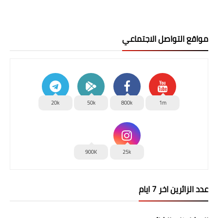
مواقع التواصل الاجتماعي
20k
50k
800k
1m
900K
25k
عدد الزائرين اخر 7 ايام