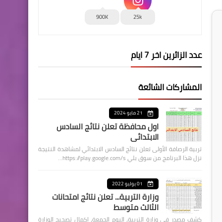
900K
25k
عدد الزائرين اخر 7 ايام
المشاركات الشائعة
21 مايو 2024
اول محافظة تعلن نتائج السادس
الابتدائي
تربية الرصافة الأولى تعلن نتائج السادس الابتدائي لمشاهدة النتيجة
نزل هذا البرنامج من سوق بلي https://play.google.com/s…
01 يوليو 2022
وزارة التربية... تعلن نتائج امتحانات
الثالث متوسط
كشف مصدر في وزارة التربية، اليوم الجمعة، اكمال تصحيح الوزارة