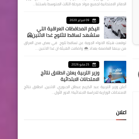
الدفاتر الامتحانية لجميع مواد مرحلة الثالث المتوسط باستثنا…
09 فبراير 2020
اليكم المحافظات العراقية التي
ستشهد تساقط للثلوج غدا الاثنين🥶
توقعت هيئة الانواء الجوية عن تساقط ثلوج في بعض مدن العراق
من بينها العاصمة بغداد ⁦🌨️⁩ واضافت الهيئة ان غدا الاثنين …
25 مايو 2026
وزير التربية يعلن انطلاق نتائج
الامتحانات الابتدائية
أعلن وزير التربية عبد الكريم عبطان الجبوري، الاثنين، انطلاق نتائج
الامتحانات الوزارية للدراسة الابتدائية/ الدور الأول…
اعلان