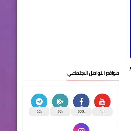
بل (7 تموز/
مواقع التواصل الاجتماعي
20k
50k
800k
1m