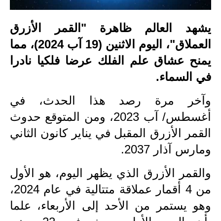
الاخبار الاقتصادية
يشهد العالم ظاهرة "القمر الأزرق
الاخبار الرياضية
العملاق"، اليوم الاثنين (19 آب 2024)، مما
يمنح عشاق علم الفلك عرضا فلكيا نادرا
المدارس
في السماء.
اخبار وقرارات وزارة التربية
وآخر مرة رصد هذا الحدث، في
نتائج الامتحانات
أغسطس/ آب 2023، ومن المتوقع حدوث
المرحلة الابتدائية
القمر الأزرق المقبل في يناير كانون الثاني
ومارس آذار 2037.
المرحلة المتوسطة
والقمر الأزرق الذي يظهر اليوم، هو الأول
المرحلة الاعدادية
من 4 أقمار عملاقة متتالية في عام 2024،
اسئلة وزارية
وهو يستمر من الأحد إلى الأربعاء، علما