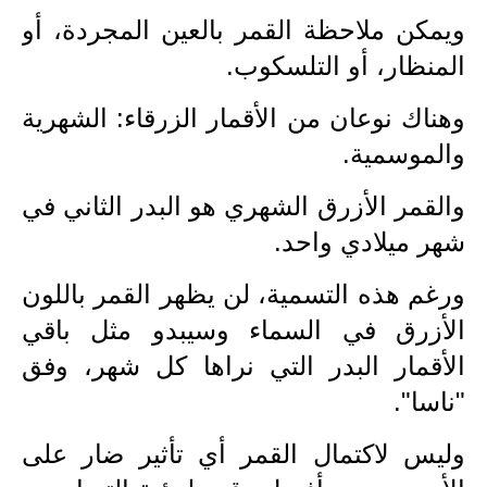
المرحلة الاعدادية
ويمكن ملاحظة القمر بالعين المجردة، أو
المنظار، أو التلسكوب.
ملازم دراسية
المرحلة الابتدائية
وهناك نوعان من الأقمار الزرقاء: الشهرية
والموسمية.
المرحلة المتوسطة
والقمر الأزرق الشهري هو البدر الثاني في
المرحلة الاعدادية
شهر ميلادي واحد.
دروس
ورغم هذه التسمية، لن يظهر القمر باللون
المرحلة الابتدائية
الأزرق في السماء وسيبدو مثل باقي
الأقمار البدر التي نراها كل شهر، وفق
المرحلة المتوسطة
"ناسا".
المرحلة الاعدادية
وليس لاكتمال القمر أي تأثير ضار على
مواضيع انشاء