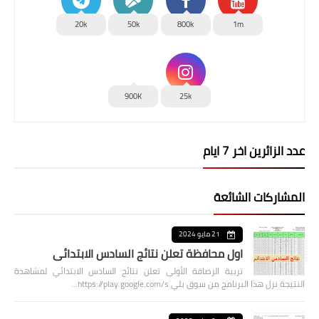
20k
50k
800k
1m
900K
25k
عدد الزائرين اخر 7 ايام
المشاركات الشائعة
21 مايو 2024
اول محافظة تعلن نتائج السادس الابتدائي
تربية الرصافة الأولى تعلن نتائج السادس الابتدائي لمشاهدة
النتيجة نزل هذا البرنامج من سوق بلي https://play.google.com/s…