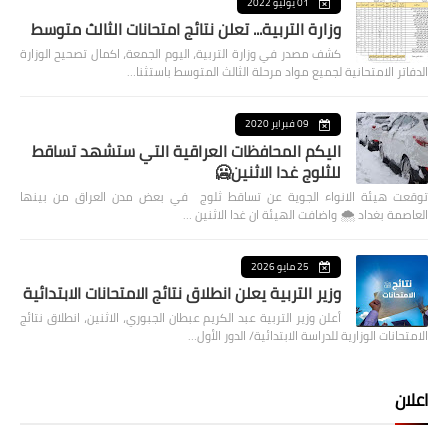
01 يوليو 2022
وزارة التربية... تعلن نتائج امتحانات الثالث متوسط
كشف مصدر في وزارة التربية، اليوم الجمعة، اكمال تصحيح الوزارة
الدفاتر الامتحانية لجميع مواد مرحلة الثالث المتوسط باستثنا…
09 فبراير 2020
اليكم المحافظات العراقية التي ستشهد تساقط
للثلوج غدا الاثنين🥶
توقعت هيئة الانواء الجوية عن تساقط ثلوج في بعض مدن العراق من بينها
العاصمة بغداد ⁦🌨️⁩ واضافت الهيئة ان غدا الاثنين …
25 مايو 2026
وزير التربية يعلن انطلاق نتائج الامتحانات الابتدائية
أعلن وزير التربية عبد الكريم عبطان الجبوري، الاثنين، انطلاق نتائج
الامتحانات الوزارية للدراسة الابتدائية/ الدور الأول…
اعلان