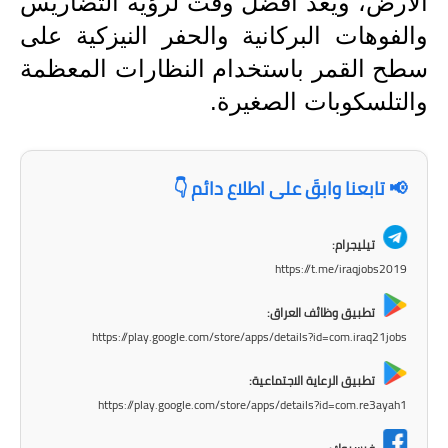
الأرض، ويعد أفضل وقت لرؤية التضاريس
المرحلة الابتدائية
والفوهات البركانية والحفر النيزكية على
سطح القمر باستخدام النظارات المعظمة
المرحلة المتوسطة
والتلسكوبات الصغيرة.
المرحلة الاعدادية
الجامعات
📢 تابعنا وابقَ على اطلاع دائم 👇
اخبار وقرارات وزارة التعليم
العالي
تيليجرام:
https://t.me/iraqjobs2019
استمارة القبول المركزي
تطبيق وظائف العراق:
نتائج القبول المركزي
https://play.google.com/store/apps/details?id=com.iraq21jobs
الطقس
تطبيق الرعاية الاجتماعية:
https://play.google.com/store/apps/details?id=com.re3ayah1
العطل