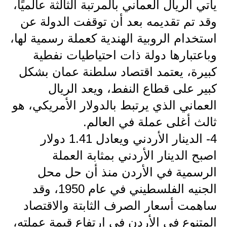
يأتي الريال العماني بالمرتبة الثالثة عالميًا،
المرحلة الاعدادية
وقد تم تقديمه بعد أن توقفت الدولة عن
ملازم دراسية
استخدام الروبية الهندية كعملة رسمية لها،
المرحلة الابتدائية
وباعتبارها دولة ذات احتياطيات نفطية
كبيرة، يعتمد اقتصاد سلطنة عمان بشكل
المرحلة المتوسطة
كبير على قطاع النفط، ويعد الريال
المرحلة الاعدادية
العماني الذي يرتبط بالدولار الأمريكي، هو
ثالث أغلى عملة في العالم.
دروس
4- الدينار الأردني ويعادل 1.41 دولار
المرحلة الابتدائية
اصبح الدينار الأردني بمثابة العملة
المرحلة المتوسطة
الرسمية في الأردن منذ أن حل محل
الجنيه الفلسطيني في عام 1950، وقد
المرحلة الاعدادية
ساهمت أسعار الصرف الثابتة والاقتصاد
مواضيع انشاء
المتنوع في الأردن في ارتفاع قيمة عملته،