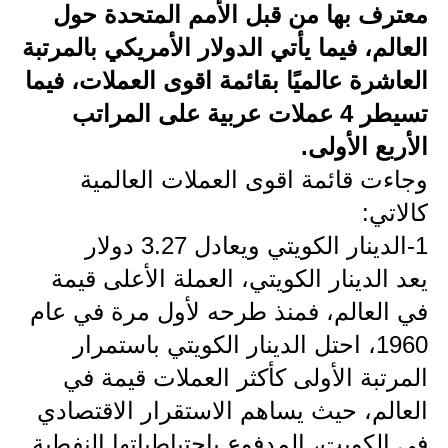
معترف بها من قبل الأمم المتحدة حول
الاخبار الاقتصادية
العالم، فيما يأتي الدولار الأمريكي بالمرتبة
العاشرة عالميًا بقائمة اقوى العملات، فيما
الاخبار الرياضية
تسيطر 4 عملات عربية على المراتب
المدارس
الأربع الأولى.
اخبار وقرارات وزارة التربية
وجاءت قائمة اقوى العملات العالمية
كالاتي:
نتائج الامتحانات
1-الدينار الكويتي ويعادل 3.27 دولار
المرحلة الابتدائية
يعد الدينار الكويتي، العملة الأعلى قيمة
في العالم، فمنذ طرحه لأول مرة في عام
المرحلة المتوسطة
1960، احتل الدينار الكويتي باستمرار
المرحلة الاعدادية
المرتبة الأولى كأكثر العملات قيمة في
اسئلة وزارية
العالم، حيث يساهم الاستقرار الاقتصادي
في الكويت، المدفوع باحتياطياتها النفطية