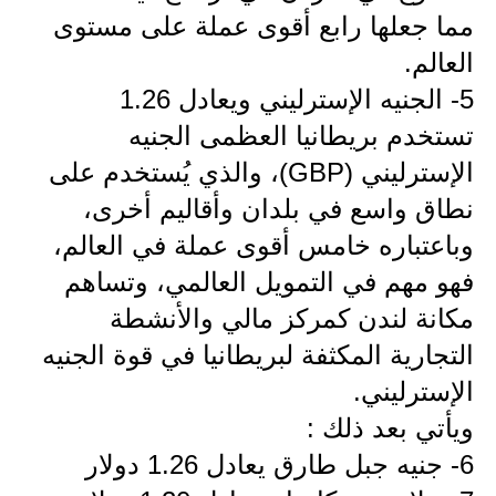
مما جعلها رابع أقوى عملة على مستوى
المرحلة الابتدائية
العالم.
المرحلة المتوسطة
5- الجنيه الإسترليني ويعادل 1.26
المرحلة الاعدادية
تستخدم بريطانيا العظمى الجنيه
الإسترليني (GBP)، والذي يُستخدم على
الجامعات
نطاق واسع في بلدان وأقاليم أخرى،
اخبار وقرارات وزارة التعليم
وباعتباره خامس أقوى عملة في العالم،
العالي
فهو مهم في التمويل العالمي، وتساهم
استمارة القبول المركزي
مكانة لندن كمركز مالي والأنشطة
التجارية المكثفة لبريطانيا في قوة الجنيه
نتائج القبول المركزي
الإسترليني.
الطقس
ويأتي بعد ذلك :
العطل
6- جنيه جبل طارق يعادل 1.26 دولار