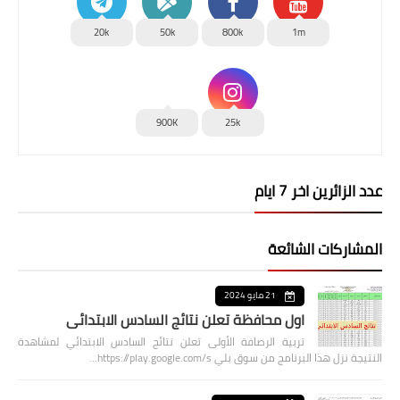
20k
50k
800k
1m
900K
25k
عدد الزائرين اخر 7 ايام
المشاركات الشائعة
21 مايو 2024
اول محافظة تعلن نتائج السادس الابتدائي
تربية الرصافة الأولى تعلن نتائج السادس الابتدائي لمشاهدة
النتيجة نزل هذا البرنامج من سوق بلي https://play.google.com/s…