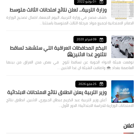
01 يوليو 2022
وزارة التربية... تعلن نتائج امتحانات الثالث متوسط
كشف مصدر في وزارة التربية، اليوم الجمعة، اكمال تصحيح الوزارة
الدفاتر الامتحانية لجميع مواد مرحلة الثالث المتوسط باستثنا…
09 فبراير 2020
اليكم المحافظات العراقية التي ستشهد تساقط
للثلوج غدا الاثنين🥶
توقعت هيئة الانواء الجوية عن تساقط ثلوج في بعض مدن العراق من بينها
العاصمة بغداد ⁦🌨️⁩ واضافت الهيئة ان غدا الاثنين …
25 مايو 2026
وزير التربية يعلن انطلاق نتائج الامتحانات الابتدائية
أعلن وزير التربية عبد الكريم عبطان الجبوري، الاثنين، انطلاق نتائج
الامتحانات الوزارية للدراسة الابتدائية/ الدور الأول…
اعلان