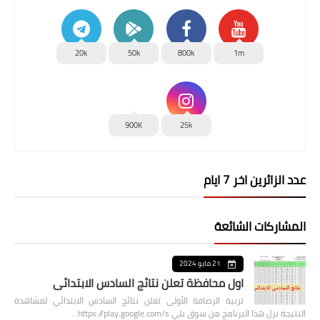
20k
50k
800k
1m
900K
25k
عدد الزائرين اخر 7 ايام
المشاركات الشائعة
21 مايو 2024
اول محافظة تعلن نتائج السادس الابتدائي
تربية الرصافة الأولى تعلن نتائج السادس الابتدائي لمشاهدة
النتيجة نزل هذا البرنامج من سوق بلي https://play.google.com/s…