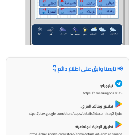
المرحلة الابتدائية
المرحلة المتوسطة
المرحلة الاعدادية
الجامعات
اخبار وقرارات وزارة التعليم
📢 تابعنا وابقَ على اطلاع دائم 👇
العالي
استمارة القبول المركزي
تيليجرام:
https://t.me/iraqjobs2019
نتائج القبول المركزي
تطبيق وظائف العراق:
الطقس
https://play.google.com/store/apps/details?id=com.iraq21jobs
العطل
تطبيق الرعاية الاجتماعية:
https://play.google.com/store/apps/details?id=com.re3ayah1