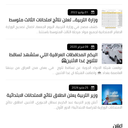
01 يوليو 2022
وزارة التربية... تعلن نتائج امتحانات الثالث متوسط
كشف مصدر في وزارة التربية، اليوم الجمعة، اكمال تصحيح الوزارة
الدفاتر الامتحانية لجميع مواد مرحلة الثالث المتوسط باستثنا…
09 فبراير 2020
اليكم المحافظات العراقية التي ستشهد تساقط
للثلوج غدا الاثنين🥶
توقعت هيئة الانواء الجوية عن تساقط ثلوج في بعض مدن العراق من بينها
العاصمة بغداد ⁦🌨️⁩ واضافت الهيئة ان غدا الاثنين …
25 مايو 2026
وزير التربية يعلن انطلاق نتائج الامتحانات الابتدائية
أعلن وزير التربية عبد الكريم عبطان الجبوري، الاثنين، انطلاق نتائج
الامتحانات الوزارية للدراسة الابتدائية/ الدور الأول…
اعلان