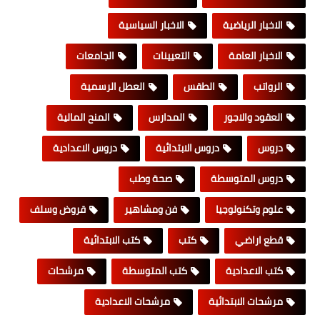
الاخبار الرياضية
الاخبار السياسية
الاخبار العامة
التعيينات
الجامعات
الرواتب
الطقس
العطل الرسمية
العقود والاجور
المدارس
المنح المالية
دروس
دروس الابتدائية
دروس الاعدادية
دروس المتوسطة
صحة وطب
علوم وتكنولوجيا
فن ومشاهير
قروض وسلف
قطع اراضي
كتب
كتب الابتدائية
كتب الاعدادية
كتب المتوسطة
مرشحات
مرشحات الابتدائية
مرشحات الاعدادية