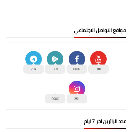
مواقع التواصل الاجتماعي
20k
50k
800k
1m
900K
25k
عدد الزائرين اخر 7 ايام