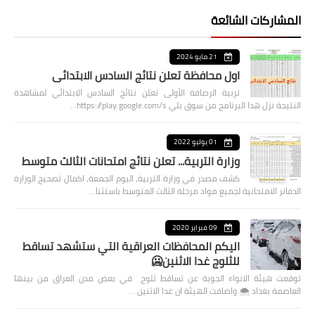
المشاركات الشائعة
21 مايو 2024
اول محافظة تعلن نتائج السادس الابتدائي
تربية الرصافة الأولى تعلن نتائج السادس الابتدائي لمشاهدة
النتيجة نزل هذا البرنامج من سوق بلي https://play.google.com/s…
01 يوليو 2022
وزارة التربية... تعلن نتائج امتحانات الثالث متوسط
كشف مصدر في وزارة التربية، اليوم الجمعة، اكمال تصحيح الوزارة
الدفاتر الامتحانية لجميع مواد مرحلة الثالث المتوسط باستثنا…
09 فبراير 2020
اليكم المحافظات العراقية التي ستشهد تساقط
للثلوج غدا الاثنين🥶
توقعت هيئة الانواء الجوية عن تساقط ثلوج في بعض مدن العراق من بينها
العاصمة بغداد ⁦🌨️⁩ واضافت الهيئة ان غدا الاثنين …