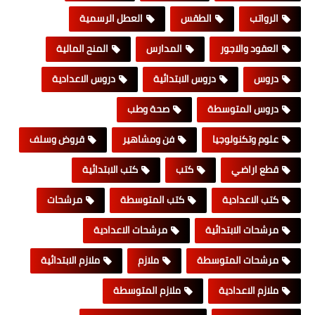
الرواتب
الطقس
العطل الرسمية
العقود والاجور
المدارس
المنح المالية
دروس
دروس الابتدائية
دروس الاعدادية
دروس المتوسطة
صحة وطب
علوم وتكنولوجيا
فن ومشاهير
قروض وسلف
قطع اراضي
كتب
كتب الابتدائية
كتب الاعدادية
كتب المتوسطة
مرشحات
مرشحات الابتدائية
مرشحات الاعدادية
مرشحات المتوسطة
ملازم
ملازم الابتدائية
ملازم الاعدادية
ملازم المتوسطة