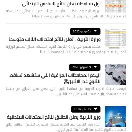
اول محافظة تعلن نتائج السادس الابتدائي
تربية الرصافة الأولى تعلن نتائج السادس الابتدائي لمشاهدة
النتيجة نزل هذا البرنامج من سوق بلي https://play.google.com/s…
01 يوليو 2022
وزارة التربية... تعلن نتائج امتحانات الثالث متوسط
كشف مصدر في وزارة التربية، اليوم الجمعة، اكمال تصحيح الوزارة
الدفاتر الامتحانية لجميع مواد مرحلة الثالث المتوسط باستثنا…
09 فبراير 2020
اليكم المحافظات العراقية التي ستشهد تساقط
للثلوج غدا الاثنين🥶
توقعت هيئة الانواء الجوية عن تساقط ثلوج في بعض مدن العراق من بينها
العاصمة بغداد ⁦🌨️⁩ واضافت الهيئة ان غدا الاثنين …
25 مايو 2026
وزير التربية يعلن انطلاق نتائج الامتحانات الابتدائية
أعلن وزير التربية عبد الكريم عبطان الجبوري، الاثنين، انطلاق نتائج
الامتحانات الوزارية للدراسة الابتدائية/ الدور الأول…