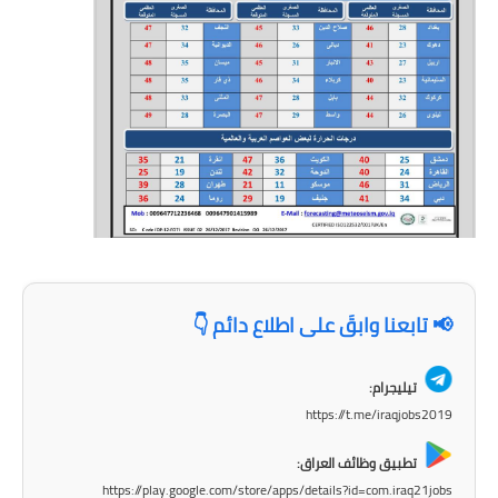
المرحلة الابتدائية
المرحلة المتوسطة
المرحلة الاعدادية
الجامعات
اخبار وقرارات وزارة التعليم
العالي
استمارة القبول المركزي
📢 تابعنا وابقَ على اطلاع دائم 👇
نتائج القبول المركزي
تيليجرام:
الطقس
https://t.me/iraqjobs2019
العطل
تطبيق وظائف العراق:
https://play.google.com/store/apps/details?id=com.iraq21jobs