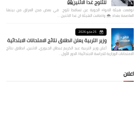
للثلوج غدا الاثنين🥶
توقعت هيئة الانواء الجوية عن تساقط ثلوج في بعض مدن العراق من بينها
العاصمة بغداد ⁦🌨️⁩ واضافت الهيئة ان غدا الاثنين …
25 مايو 2026
وزير التربية يعلن انطلاق نتائج الامتحانات الابتدائية
أعلن وزير التربية عبد الكريم عبطان الجبوري، الاثنين، انطلاق نتائج
الامتحانات الوزارية للدراسة الابتدائية/ الدور الأول…
اعلان