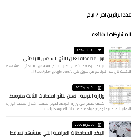
عدد الزائرين اخر 7 ايام
المشاركات الشائعة
21 مايو 2024
اول محافظة تعلن نتائج السادس الابتدائي
تربية الرصافة الأولى تعلن نتائج السادس الابتدائي لمشاهدة
النتيجة نزل هذا البرنامج من سوق بلي https://play.google.com/s…
01 يوليو 2022
وزارة التربية... تعلن نتائج امتحانات الثالث متوسط
كشف مصدر في وزارة التربية، اليوم الجمعة، اكمال تصحيح الوزارة
الدفاتر الامتحانية لجميع مواد مرحلة الثالث المتوسط باستثنا…
09 فبراير 2020
اليكم المحافظات العراقية التي ستشهد تساقط