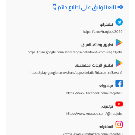
المرحلة الاعدادية
📢 تابعنا وابقَ على اطلاع دائم 👇
ملازم دراسية
تيليجرام:
https://t.me/iraqjobs2019
المرحلة الابتدائية
تطبيق وظائف العراق:
المرحلة المتوسطة
https://play.google.com/store/apps/details?id=com.iraq21jobs
المرحلة الاعدادية
تطبيق الرعاية الاجتماعية:
https://play.google.com/store/apps/details?id=com.re3ayah1
دروس
فيسبوك:
المرحلة الابتدائية
https://www.facebook.com/iraqjobs9
المرحلة المتوسطة
يوتيوب:
https://www.youtube.com/@iraqjobs
المرحلة الاعدادية
انستغرام:
مواضيع انشاء
https://www.instagram.com/iraqjobs0/