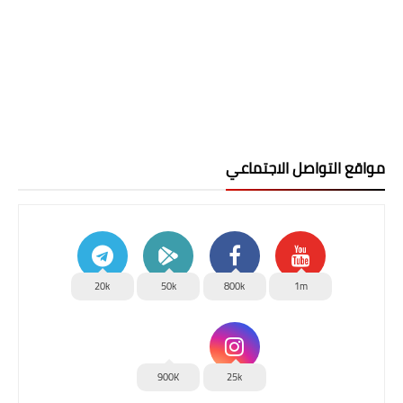
مواقع التواصل الاجتماعي
20k
50k
800k
1m
900K
25k