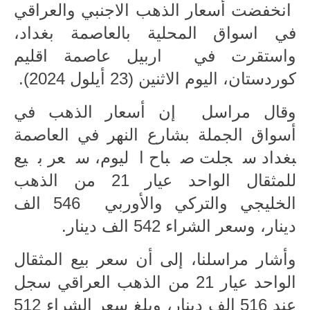
انخفضت أسعار الذهب الاجنبي والعراقي
الاخبار الاقتصادية
في اسواق المحلية بالعاصمة بغداد،
واستقرت في اربيل عاصمة اقليم
الاخبار الرياضية
كوردستان، اليوم الاثنين (23 أيلول 2024).
المدارس
وقال مراسل إن أسعار الذهب في
اخبار وقرارات وزارة التربية
أسواق الجملة ب‍‍‍شارع النهر في العاصمة
نتائج الامتحانات
‍‍بغداد سجلت صباح اليوم، سعر بيع
للمثقال الواحد عيار 21 من الذهب
المرحلة الابتدائية
الخليجي والتركي والأوربي 546 الف
المرحلة المتوسطة
دينار، وسعر الشراء 542 الف دينار.
المرحلة الاعدادية
وأشار مراسلنا، إلى أن سعر بيع المثقال
اسئلة وزارية
الواحد عيار 21 من الذهب العراقي سجل
عند 516 الف دينار، وبلغ سعر الشراء 512