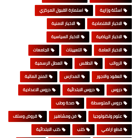
اسئلة وزارية
استمارة القبول المركزي
الاخبار الاقتصادية
الاخبار الامنية
الاخبار الرياضية
الاخبار السياسية
الاخبار العامة
التعيينات
الجامعات
الرواتب
الطقس
العطل الرسمية
العقود والاجور
المدارس
المنح المالية
دروس
دروس الابتدائية
دروس الاعدادية
دروس المتوسطة
صحة وطب
علوم وتكنولوجيا
فن ومشاهير
قروض وسلف
قطع اراضي
كتب
كتب الابتدائية