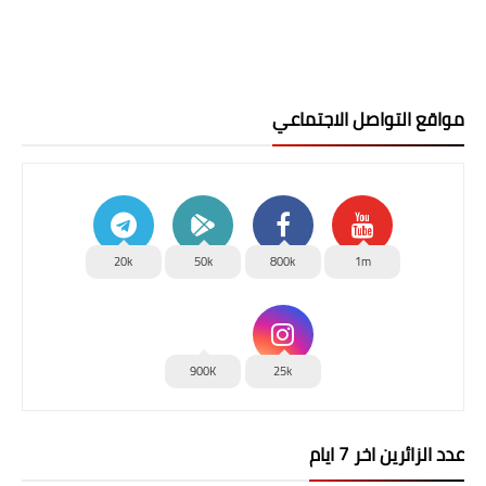
مواقع التواصل الاجتماعي
20k
50k
800k
1m
900K
25k
عدد الزائرين اخر 7 ايام