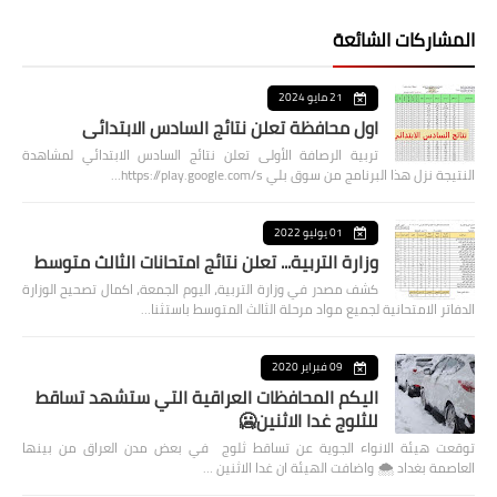
المشاركات الشائعة
21 مايو 2024
اول محافظة تعلن نتائج السادس الابتدائي
تربية الرصافة الأولى تعلن نتائج السادس الابتدائي لمشاهدة
النتيجة نزل هذا البرنامج من سوق بلي https://play.google.com/s…
01 يوليو 2022
وزارة التربية... تعلن نتائج امتحانات الثالث متوسط
كشف مصدر في وزارة التربية، اليوم الجمعة، اكمال تصحيح الوزارة
الدفاتر الامتحانية لجميع مواد مرحلة الثالث المتوسط باستثنا…
09 فبراير 2020
اليكم المحافظات العراقية التي ستشهد تساقط
للثلوج غدا الاثنين🥶
توقعت هيئة الانواء الجوية عن تساقط ثلوج في بعض مدن العراق من بينها
العاصمة بغداد ⁦🌨️⁩ واضافت الهيئة ان غدا الاثنين …