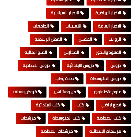
الاخبار الرياضية
الاخبار السياسية
الاخبار العامة
التعيينات
الجامعات
الرواتب
الطقس
العطل الرسمية
العقود والاجور
المدارس
المنح المالية
دروس
دروس الابتدائية
دروس الاعدادية
دروس المتوسطة
صحة وطب
علوم وتكنولوجيا
فن ومشاهير
قروض وسلف
قطع اراضي
كتب
كتب الابتدائية
كتب الاعدادية
كتب المتوسطة
مرشحات
مرشحات الابتدائية
مرشحات الاعدادية