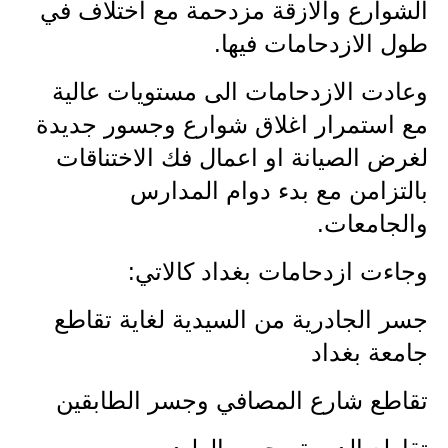
الشوارع والازقة مزدحمة مع اختلاف في
الاخبار الاقتصادية
طول الازدحامات فيها.
الاخبار الرياضية
وعادت الازدحامات الى مستويات عالية
مع استمرار اغلاق شوارع وجسور جديدة
المدارس
لغرض الصيانة او اعمال فك الاختناقات
اخبار وقرارات وزارة التربية
بالتزامن مع بدء دوام المدارس
نتائج الامتحانات
والجامعات.
المرحلة الابتدائية
وجاءت ازدحامات بغداد كالاتي:
المرحلة المتوسطة
جسر الجادرية من السيدية لغاية تقاطع
جامعة بغداد
المرحلة الاعدادية
تقاطع شارع المصافي وجسر الطابقين
اسئلة وزارية