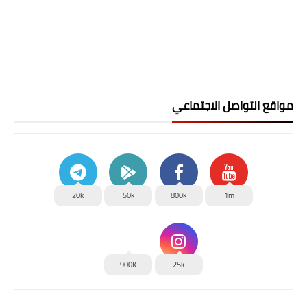
مواقع التواصل الاجتماعي
20k
50k
800k
1m
900K
25k