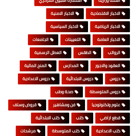
اسئلة وزارية
استمارة القبول المركزي
الاخبار الاقتصادية
الاخبار الامنية
الاخبار الرياضية
الاخبار السياسية
الاخبار العامة
التعيينات
الجامعات
الرواتب
الطقس
العطل الرسمية
العقود والاجور
المدارس
المنح المالية
دروس
دروس الابتدائية
دروس الاعدادية
دروس المتوسطة
صحة وطب
علوم وتكنولوجيا
فن ومشاهير
قروض وسلف
قطع اراضي
كتب
كتب الابتدائية
كتب الاعدادية
كتب المتوسطة
مرشحات