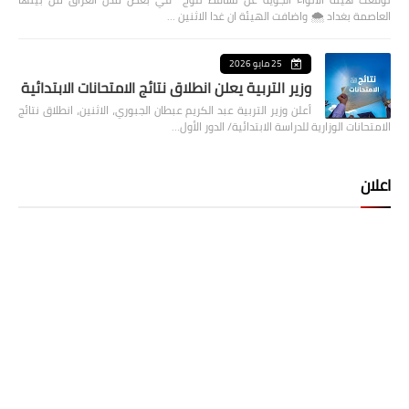
العاصمة بغداد ⁦🌨️⁩ واضافت الهيئة ان غدا الاثنين …
25 مايو 2026
وزير التربية يعلن انطلاق نتائج الامتحانات الابتدائية
أعلن وزير التربية عبد الكريم عبطان الجبوري، الاثنين، انطلاق نتائج
الامتحانات الوزارية للدراسة الابتدائية/ الدور الأول…
اعلان