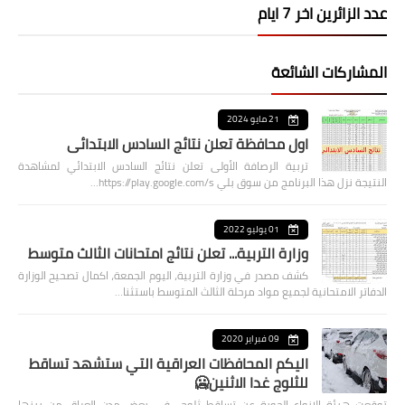
عدد الزائرين اخر 7 ايام
المشاركات الشائعة
21 مايو 2024
اول محافظة تعلن نتائج السادس الابتدائي
تربية الرصافة الأولى تعلن نتائج السادس الابتدائي لمشاهدة
النتيجة نزل هذا البرنامج من سوق بلي https://play.google.com/s…
01 يوليو 2022
وزارة التربية... تعلن نتائج امتحانات الثالث متوسط
كشف مصدر في وزارة التربية، اليوم الجمعة، اكمال تصحيح الوزارة
الدفاتر الامتحانية لجميع مواد مرحلة الثالث المتوسط باستثنا…
09 فبراير 2020
اليكم المحافظات العراقية التي ستشهد تساقط
للثلوج غدا الاثنين🥶
توقعت هيئة الانواء الجوية عن تساقط ثلوج في بعض مدن العراق من بينها