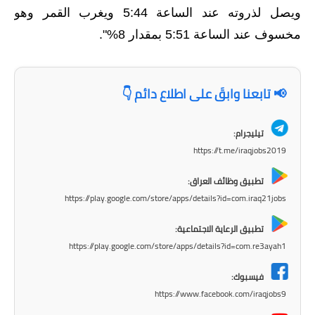
المرحلة الابتدائية
ويصل لذروته عند الساعة 5:44 ويغرب القمر وهو
المرحلة المتوسطة
مخسوف عند الساعة 5:51 بمقدار 8%".
المرحلة الاعدادية
📢 تابعنا وابقَ على اطلاع دائم 👇
مرشحات
المرحلة الابتدائية
تيليجرام:
https://t.me/iraqjobs2019
المرحلة المتوسطة
تطبيق وظائف العراق:
المرحلة الاعدادية
https://play.google.com/store/apps/details?id=com.iraq21jobs
كتب مدرسية
تطبيق الرعاية الاجتماعية:
https://play.google.com/store/apps/details?id=com.re3ayah1
المرحلة الابتدائية
فيسبوك:
المرحلة المتوسطة
https://www.facebook.com/iraqjobs9