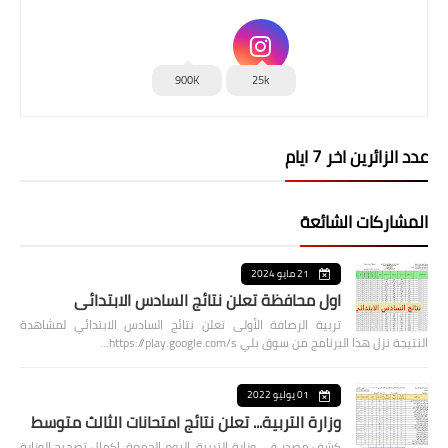
900K
25k
عدد الزائرين اخر 7 ايام
المشاركات الشائعة
21 مايو 2024
اول محافظة تعلن نتائج السادس الابتدائي
تربية الرصافة الأولى تعلن نتائج السادس الابتدائي لمشاهدة
النتيجة نزل هذا البرنامج من سوق بلي https://play.google.com/s…
01 يوليو 2022
وزارة التربية... تعلن نتائج امتحانات الثالث متوسط
كشف مصدر في وزارة التربية، اليوم الجمعة، اكمال تصحيح الوزارة