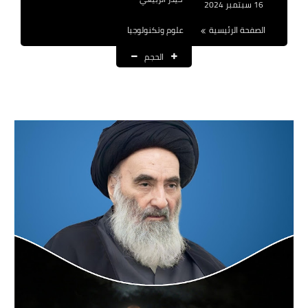
16 سبتمبر 2024
نتائج التعيينات
الصفحة الرئيسية
علوم وتكنولوجيا
العقود والاجور اليومية
الحجم
الرواتب والقروض
الرواتب
القروض والسلف
المنح المالية
قطع الاراضي
اخبار العراق
الاخبار السياسية
الاخبار الامنية