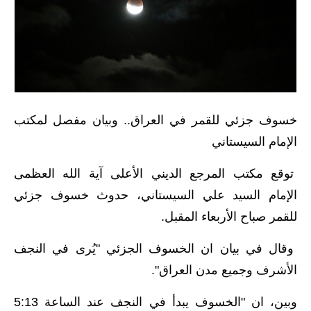
الاخبار الاقتصادية
الاخبار الرياضية
المدارس
اخبار وقرارات وزارة التربية
خسوف جزئي للقمر في العراق.. وبيان مفصل لمكتب
الإمام السيستاني
نتائج الامتحانات
توقع مكتب المرجع الديني الأعلى آية الله العظمى
المرحلة الابتدائية
الإمام السيد علي السيستاني، حدوث خسوف جزئي
المرحلة المتوسطة
للقمر صباح الأربعاء المقبل.
المرحلة الاعدادية
وقال في بيان ان الخسوف الجزئي "يُرى في النجف
الأشرف وجميع مدن العراق".
اسئلة وزارية
وبين، ان "الخسوف يبدأ في النجف عند الساعة 5:13