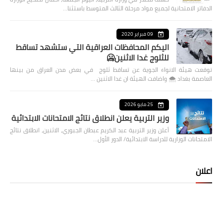
الدفاتر الامتحانية لجميع مواد مرحلة الثالث المتوسط باستثنا…
09 فبراير 2020
اليكم المحافظات العراقية التي ستشهد تساقط
للثلوج غدا الاثنين🥶
توقعت هيئة الانواء الجوية عن تساقط ثلوج في بعض مدن العراق من بينها
العاصمة بغداد ⁦🌨️⁩ واضافت الهيئة ان غدا الاثنين …
25 مايو 2026
وزير التربية يعلن انطلاق نتائج الامتحانات الابتدائية
أعلن وزير التربية عبد الكريم عبطان الجبوري، الاثنين، انطلاق نتائج
الامتحانات الوزارية للدراسة الابتدائية/ الدور الأول…
اعلان