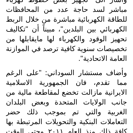
صحة وطب
مباشر لسد حاجة عدد من المحافظات
فن ومشاهير
للطاقة الكهربائية مباشرة من خلال الربط
العامة
الكهربائي بين البلدين"، مبيناً أن "تكاليف
تحهيز الوقود والكهرباء لها مايقابلها من
تخصيصات سنوية كافية ترصد في الموازنة
العامة الاتحادية".
وأضاف مستشار السوداني: "على الرغم
مما تقدم، فان الجمهورية الاسلامية
الايرانية مازالت تخضع لمقاطعة مالية من
جانب الولايات المتحدة وبعض البلدان
الغربية والتي تم بموجب ذلك حضر
التعاملات البنكية والتحويلات المرتبطة بها
كافة ذلك منذ العام ٢٠١١ وحتى الوقت