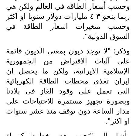
وحسب أسعار الطاقة في العالم ولكن هي
المرحلة الابتدائية
ربما بنحو ٣-٤ مليارات دولار سنويا او اكثر
المرحلة المتوسطة
وحسب متغيرات اسعار الطاقة في
المرحلة الاعدادية
السوق الدولية".
الجامعات
وذكر: "لا توجد ديون بمعنى الديون قائمة
على آليات الاقتراض من الجمهورية
اخبار وقرارات وزارة التعليم
العالي
الإسلامية الايرانية، ولكن ما يحصل ان
ايران تغذي محطات الطاقة الكهربائية
استمارة القبول المركزي
التي تعمل على وقود الغاز في بلادنا
نتائج القبول المركزي
وبصورة تجهيز مستمرة للاحتياجات على
مدار الساعة دون توقف منذ عشر سنوات
الطقس
او اكثر".
العطل
وأشار الى "تجهيز بعض خطوط كهرباء