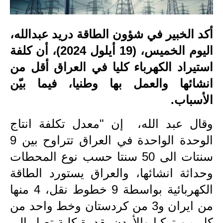
الاخبار الاقتصادية
أكد الخبير في شؤون الطاقة دريد عبدالله،
الاخبار الرياضية
اليوم الخميس، (19 أيلول 2024)، أن كلفة
المدارس
استيراد الكهرباء كليا في العراق أقل من
انشائها والعمل بها وطنيا، فيما بيّن
اخبار وقرارات وزارة التربية
الأسباب.
نتائج الامتحانات
وقال عبد الله، إن "معدل تكلفة انتاج
المرحلة الابتدائية
الوحدة الواحدة في العراق تتراوح بين 9
المرحلة المتوسطة
سنتات الى 50 سنتا حسب نوع المحطات
وحداثة انشائها، والعراق يستورد الطاقة
المرحلة الاعدادية
الكهربائية بواسطة 9 خطوط نقل، 4 منها
اسئلة وزارية
من ايران و3 من كردستان وخط واحد من
كل من تركيا والأردن بقدرة كلية تصل الى