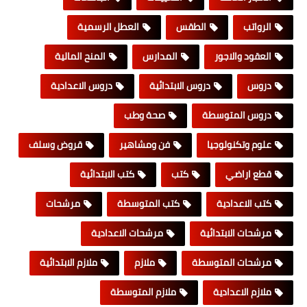
الرواتب
الطقس
العطل الرسمية
العقود والاجور
المدارس
المنح المالية
دروس
دروس الابتدائية
دروس الاعدادية
دروس المتوسطة
صحة وطب
علوم وتكنولوجيا
فن ومشاهير
قروض وسلف
قطع اراضي
كتب
كتب الابتدائية
كتب الاعدادية
كتب المتوسطة
مرشحات
مرشحات الابتدائية
مرشحات الاعدادية
مرشحات المتوسطة
ملازم
ملازم الابتدائية
ملازم الاعدادية
ملازم المتوسطة