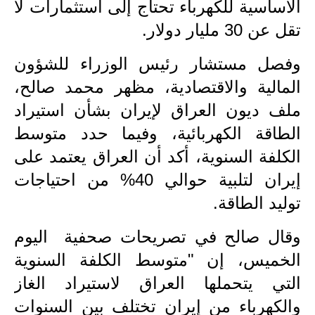
الأساسية للكهرباء تحتاج إلى استثمارات لا
المرحلة الاعدادية
تقل عن 30 مليار دولار.
ملازم دراسية
وفصل مستشار رئيس الوزراء للشؤون
المرحلة الابتدائية
المالية والاقتصادية، مظهر محمد صالح،
المرحلة المتوسطة
ملف ديون العراق لإيران بشأن استيراد
الطاقة الكهربائية، وفيما حدد متوسط
المرحلة الاعدادية
الكلفة السنوية، أكد أن العراق يعتمد على
دروس
إيران لتلبية حوالي 40% من احتياجات
توليد الطاقة.
المرحلة الابتدائية
وقال صالح في تصريحات صحفية اليوم
المرحلة المتوسطة
الخميس، إن "متوسط الكلفة السنوية
المرحلة الاعدادية
التي يتحملها العراق لاستيراد الغاز
مواضيع انشاء
والكهرباء من إيران تختلف بين السنوات