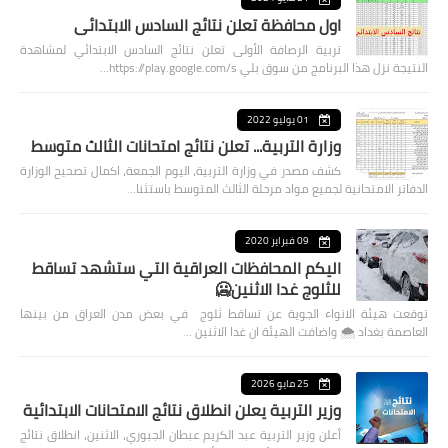
اول محافظة تعلن نتائج السادس الابتدائي
تربية الرصافة الأولى تعلن نتائج السادس الابتدائي لمشاهدة
النتيجة نزل هذا البرنامج من سوق بلي https://play.google.com/s…
01 يوليو 2022
وزارة التربية... تعلن نتائج امتحانات الثالث متوسط
كشف مصدر في وزارة التربية، اليوم الجمعة، اكمال تصحيح الوزارة
الدفاتر الامتحانية لجميع مواد مرحلة الثالث المتوسط باستثنا…
09 فبراير 2020
اليكم المحافظات العراقية التي ستشهد تساقط
للثلوج غدا الاثنين🥶
توقعت هيئة الانواء الجوية عن تساقط ثلوج في بعض مدن العراق من بينها
العاصمة بغداد ⁦🌨️⁩ واضافت الهيئة ان غدا الاثنين …
25 مايو 2026
وزير التربية يعلن انطلاق نتائج الامتحانات الابتدائية
أعلن وزير التربية عبد الكريم عبطان الجبوري، الاثنين، انطلاق نتائج