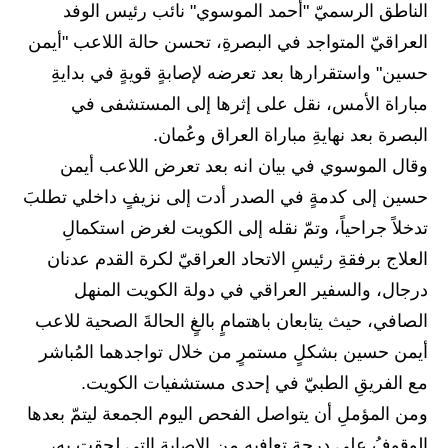
المرحلة الابتدائية
الناطق الرسميّ "أحمد الموسوي" نائب رئيس الوفد
العراقيّ المتواجد في البصرةِ، تحسن حالة اللاعب "أيمن
المرحلة المتوسطة
حسين" واستقرارها بعد تعرضه لإصابةٍ قويةٍ في بدايةِ
المرحلة الاعدادية
مباراة الأمس، نقل على إثرها إلى المستشفى في
البصرة بعد نهايةِ مباراة العراق وعُمان.
مرشحات
وقال الموسوي في بيان انه بعد تعرض اللاعب أيمن
المرحلة الابتدائية
حسين إلى كدمةٍ في الصدر أدت إلى نزيفٍ داخلي تطلبَ
تدخلاً جراحياً، وتمّ نقله إلى الكويت لغرض استكمالِ
المرحلة المتوسطة
العلاج برفقةِ رئيسِ الاتحاد العراقيّ لكرة القدم عدنان
المرحلة الاعدادية
درجال، والسفير العراقي في دولة الكويت المنهل
الصافي، حيث يتابعان باهتمامٍ بالغٍ الحالةَ الصحية للاعب
كتب مدرسية
أيمن حسين بشكلٍ مستمرٍ من خلال تواجدهما المُباشر
المرحلة الابتدائية
مع الفريقِ الطبيّ في إحدى مستشفيات الكويت.
المرحلة المتوسطة
‏‎ومن المؤملِ أن يتواصل الفحص اليوم الجمعة ليتمّ بعدها
الوقوفُ على درجةِ تعافيه من الإصابة التي لحقت به،