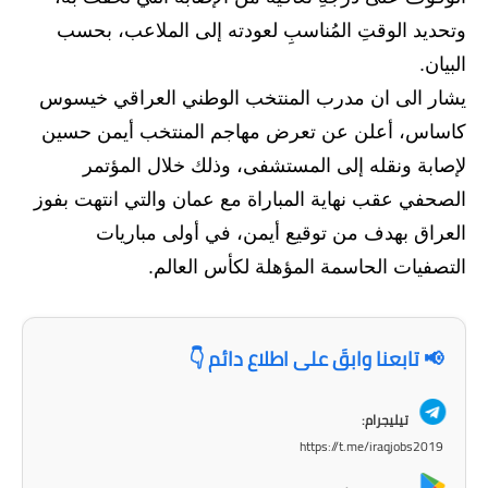
المرحلة الاعدادية
وتحديد الوقتِ المُناسبِ لعودته إلى الملاعب، بحسب
ملازم دراسية
البيان.
يشار الى ان مدرب المنتخب الوطني العراقي خيسوس
المرحلة الابتدائية
كاساس، أعلن عن تعرض مهاجم المنتخب أيمن حسين
المرحلة المتوسطة
لإصابة ونقله إلى المستشفى، وذلك خلال المؤتمر
الصحفي عقب نهاية المباراة مع عمان والتي انتهت بفوز
المرحلة الاعدادية
العراق بهدف من توقيع أيمن، في أولى مباريات
دروس
التصفيات الحاسمة المؤهلة لكأس العالم.
المرحلة الابتدائية
📢 تابعنا وابقَ على اطلاع دائم 👇
المرحلة المتوسطة
المرحلة الاعدادية
تيليجرام:
https://t.me/iraqjobs2019
مواضيع انشاء