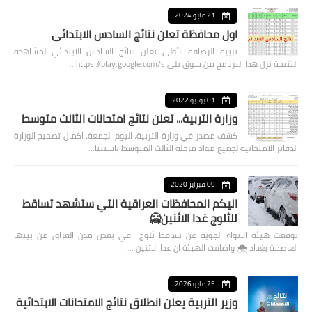
21 مايو 2024
اول محافظة تعلن نتائج السادس الابتدائي
تربية الرصافة الأولى تعلن نتائج السادس الابتدائي لمشاهدة
النتيجة نزل هذا البرنامج من سوق بلي https://play.google.com/s…
01 يوليو 2022
وزارة التربية... تعلن نتائج امتحانات الثالث متوسط
كشف مصدر في وزارة التربية، اليوم الجمعة، اكمال تصحيح الوزارة
الدفاتر الامتحانية لجميع مواد مرحلة الثالث المتوسط باستثنا…
09 فبراير 2020
اليكم المحافظات العراقية التي ستشهد تساقط
للثلوج غدا الاثنين🥶
توقعت هيئة الانواء الجوية عن تساقط ثلوج في بعض مدن العراق من بينها
العاصمة بغداد ⁦🌨️⁩ واضافت الهيئة ان غدا الاثنين …
25 مايو 2026
وزير التربية يعلن انطلاق نتائج الامتحانات الابتدائية