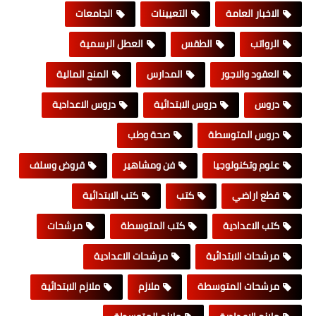
الاخبار العامة
التعيينات
الجامعات
الرواتب
الطقس
العطل الرسمية
العقود والاجور
المدارس
المنح المالية
دروس
دروس الابتدائية
دروس الاعدادية
دروس المتوسطة
صحة وطب
علوم وتكنولوجيا
فن ومشاهير
قروض وسلف
قطع اراضي
كتب
كتب الابتدائية
كتب الاعدادية
كتب المتوسطة
مرشحات
مرشحات الابتدائية
مرشحات الاعدادية
مرشحات المتوسطة
ملازم
ملازم الابتدائية