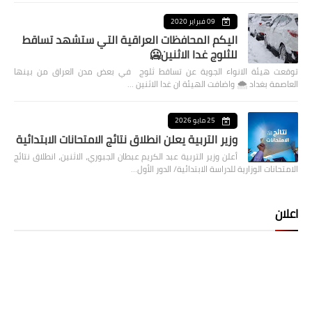
09 فبراير 2020
اليكم المحافظات العراقية التي ستشهد تساقط
للثلوج غدا الاثنين🥶
توقعت هيئة الانواء الجوية عن تساقط ثلوج في بعض مدن العراق من بينها
العاصمة بغداد ⁦🌨️⁩ واضافت الهيئة ان غدا الاثنين …
25 مايو 2026
وزير التربية يعلن انطلاق نتائج الامتحانات الابتدائية
أعلن وزير التربية عبد الكريم عبطان الجبوري، الاثنين، انطلاق نتائج
الامتحانات الوزارية للدراسة الابتدائية/ الدور الأول…
اعلان