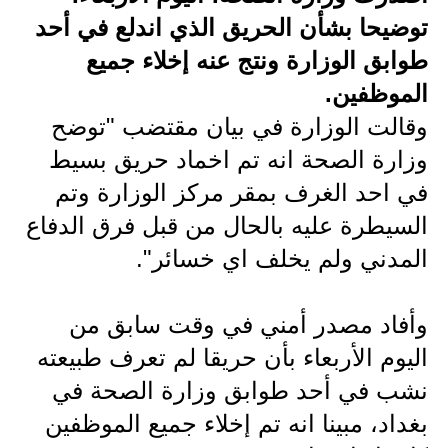
توضيحا بشأن الحريق الذي اندلع في أحد
الاخبار الاقتصادية
طوابق الوزارة ونتج عنه إخلاء جميع
الاخبار الرياضية
الموظفين.
وقالت الوزارة في بيان مقتضب "توضح
المدارس
وزارة الصحة انه تم اخماد حريق بسيط
اخبار وقرارات وزارة التربية
في احد الغرف بمقر مركز الوزارة وتم
نتائج الامتحانات
السيطرة عليه بالحال من قبل فرق الدفاع
المدني ولم يخلف اي خسائر".
المرحلة الابتدائية
المرحلة المتوسطة
وأفاد مصدر أمني في وقت سابق من
اليوم الأربعاء بأن حريقا لم تعرف طبيعته
المرحلة الاعدادية
نشب في أحد طوابق وزارة الصحة في
اسئلة وزارية
بغداد، مبينا انه تم إخلاء جميع الموظفين