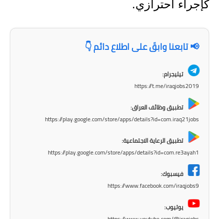
المرحلة الابتدائية
كإجراء احترازي.
المرحلة المتوسطة
📢 تابعنا وابقَ على اطلاع دائم 👇
المرحلة الاعدادية
مرشحات
تيليجرام:
https://t.me/iraqjobs2019
المرحلة الابتدائية
تطبيق وظائف العراق:
المرحلة المتوسطة
https://play.google.com/store/apps/details?id=com.iraq21jobs
المرحلة الاعدادية
تطبيق الرعاية الاجتماعية:
https://play.google.com/store/apps/details?id=com.re3ayah1
كتب مدرسية
فيسبوك:
المرحلة الابتدائية
https://www.facebook.com/iraqjobs9
المرحلة المتوسطة
يوتيوب:
https://www.youtube.com/@iraqjobs