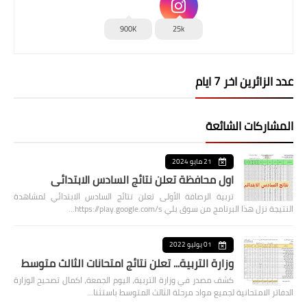
900K
25k
عدد الزائرين اخر 7 ايام
المشاركات الشائعة
21 مايو 2024
اول محافظة تعلن نتائج السادس الابتدائي
تربية الرصافة الأولى تعلن نتائج السادس الابتدائي لمشاهدة
النتيجة نزل هذا البرنامج من سوق بلي https://play.google.com/s…
01 يوليو 2022
وزارة التربية... تعلن نتائج امتحانات الثالث متوسط
كشف مصدر في وزارة التربية، اليوم الجمعة، اكمال تصحيح الوزارة
الدفاتر الامتحانية لجميع مواد مرحلة الثالث المتوسط باستثنا…