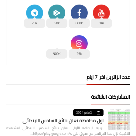
20k
50k
800k
1m
900K
25k
عدد الزائرين اخر 7 ايام
المشاركات الشائعة
21 مايو 2024
اول محافظة تعلن نتائج السادس الابتدائي
تربية الرصافة الأولى تعلن نتائج السادس الابتدائي لمشاهدة
النتيجة نزل هذا البرنامج من سوق بلي https://play.google.com/s…