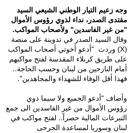
وجه زعيم التيار الوطني الشيعي السيد
الاخبار الاقتصادية
مقتدى الصدر، نداء لذوي رؤوس الأموال
الاخبار الرياضية
"من غير الفاسدين" ولأصحاب المواكب.
المدارس
وقال السيد الصدر في تدوينة على منصة
(X) وردت "أدعو أخوتي أصحاب المواكب
اخبار وقرارات وزارة التربية
على طريق كربلاء المقدسة لفتح مواكبهم
نتائج الامتحانات
أمام النازحين من لبنان وحسب الحاجة..
فهذا أقل الوفاء للشهداء والمجاهدين".
المرحلة الابتدائية
المرحلة المتوسطة
وأضاف "أدعو الجميع ولا سيما ذوي
المرحلة الاعدادية
رؤوس الأموال من غير الفاسدين الى جمع
التبرعات المالية حصراً.. لفتح مواكب في
اسئلة وزارية
لبنان وسوريا لمساعدة الجرحى