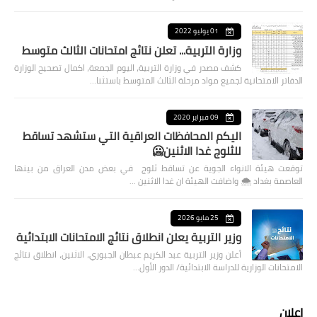
01 يوليو 2022
وزارة التربية... تعلن نتائج امتحانات الثالث متوسط
كشف مصدر في وزارة التربية، اليوم الجمعة، اكمال تصحيح الوزارة
الدفاتر الامتحانية لجميع مواد مرحلة الثالث المتوسط باستثنا…
09 فبراير 2020
اليكم المحافظات العراقية التي ستشهد تساقط
للثلوج غدا الاثنين🥶
توقعت هيئة الانواء الجوية عن تساقط ثلوج في بعض مدن العراق من بينها
العاصمة بغداد ⁦🌨️⁩ واضافت الهيئة ان غدا الاثنين …
25 مايو 2026
وزير التربية يعلن انطلاق نتائج الامتحانات الابتدائية
أعلن وزير التربية عبد الكريم عبطان الجبوري، الاثنين، انطلاق نتائج
الامتحانات الوزارية للدراسة الابتدائية/ الدور الأول…
اعلان