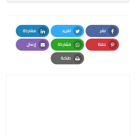
المرحلة الابتدائية
المرحلة المتوسطة
نشر
تغريد
مشاركة
المرحلة الاعدادية
LinkedIn
Twitter
Facebook
حفظ
مشاركة
إرسال
الجامعات
Email
Whatsapp
Pinterest
طباعة
اخبار وقرارات وزارة التعليم
Print
العالي
استمارة القبول المركزي
نتائج القبول المركزي
الطقس
العطل