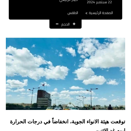
22 سبتمبر 2024
نتائج التعيينات
الصفحة الرئيسية
الطقس
العقود والاجور اليومية
الحجم
الرواتب والقروض
الرواتب
القروض والسلف
المنح المالية
قطع الاراضي
اخبار العراق
الاخبار السياسية
توقعت هيئة الانواء الجوية، انخفاضاً في درجات الحرارة
الاخبار الامنية
ليوم غد الاثنين.