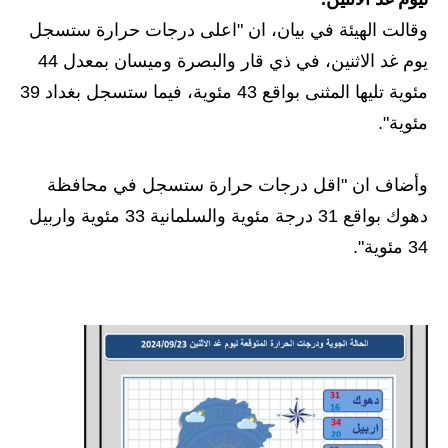
وقالت الهيئة في بيان، ان "اعلى درجات حرارة ستسجل
الاخبار الاقتصادية
يوم غد الاثنين، في ذي قار والبصرة وميسان بمعدل 44
الاخبار الرياضية
مئوية تليها المثنى بواقع 43 مئوية، فيما ستسجل بغداد 39
مئوية".
المدارس
اخبار وقرارات وزارة التربية
وأضاف ان "اقل درجات حرارة ستسجل في محافظة
دهوك بواقع 31 درجة مئوية والسلمانية 33 مئوية واربيل
نتائج الامتحانات
34 مئوية".
المرحلة الابتدائية
المرحلة المتوسطة
المرحلة الاعدادية
اسئلة وزارية