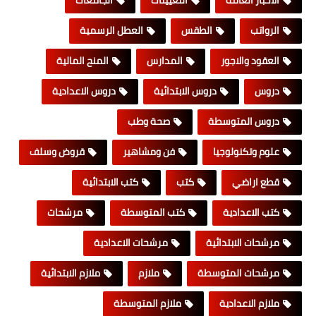
الاخبار العامة
التعيينات
الجامعات
الرواتب
الطقس
العطل الرسمية
العقود والاجور
المدارس
المنح المالية
دروس
دروس الابتدائية
دروس الاعدادية
دروس المتوسطة
صحة وطب
علوم وتكنولوجيا
فن ومشاهير
قروض وسلف
قطع اراضي
كتب
كتب الابتدائية
كتب الاعدادية
كتب المتوسطة
مرشحات
مرشحات الابتدائية
مرشحات الاعدادية
مرشحات المتوسطة
ملازم
ملازم الابتدائية
ملازم الاعدادية
ملازم المتوسطة