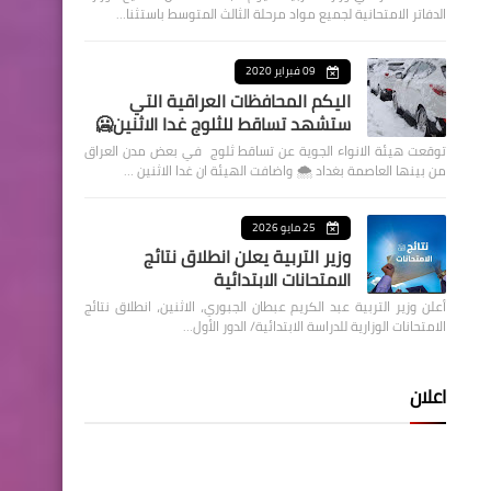
الدفاتر الامتحانية لجميع مواد مرحلة الثالث المتوسط باستثنا…
09 فبراير 2020
اليكم المحافظات العراقية التي
ستشهد تساقط للثلوج غدا الاثنين🥶
توقعت هيئة الانواء الجوية عن تساقط ثلوج في بعض مدن العراق
من بينها العاصمة بغداد ⁦🌨️⁩ واضافت الهيئة ان غدا الاثنين …
25 مايو 2026
وزير التربية يعلن انطلاق نتائج
الامتحانات الابتدائية
أعلن وزير التربية عبد الكريم عبطان الجبوري، الاثنين، انطلاق نتائج
الامتحانات الوزارية للدراسة الابتدائية/ الدور الأول…
اعلان