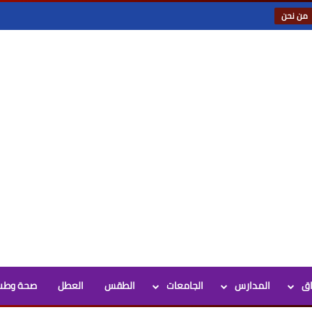
من نحن
اق
المدارس
الجامعات
الطقس
العطل
صحة وطب