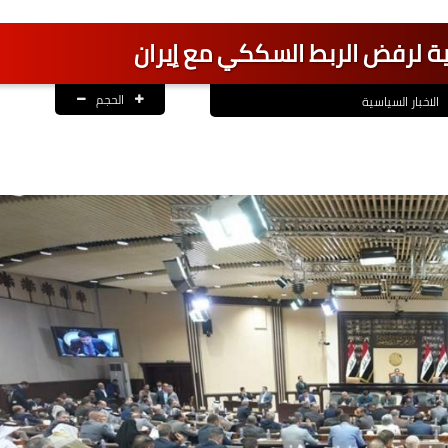
انية لرفض الربط السككي مع إيران
الحجم
الاخبار السياسية