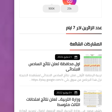
900K
25k
عدد الزائرين اخر 7 ايام
المشاركات الشائعة
21 مايو 2024
اول محافظة تعلن نتائج السادس
الابتدائي
تربية الرصافة الأولى تعلن نتائج السادس الابتدائي لمشاهدة النتيجة
نزل هذا البرنامج من سوق بلي https://play.google.com/s…
01 يوليو 2022
وزارة التربية... تعلن نتائج امتحانات
الثالث متوسط
كشف مصدر في وزارة التربية، اليوم الجمعة، اكمال تصحيح الوزارة